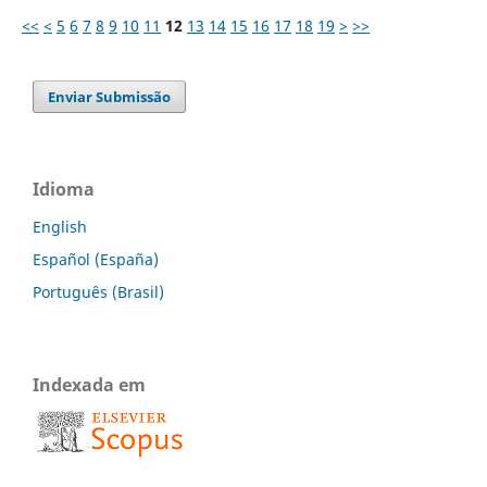
<<
<
5
6
7
8
9
10
11
12
13
14
15
16
17
18
19
>
>>
Enviar Submissão
Idioma
English
Español (España)
Português (Brasil)
Indexada em