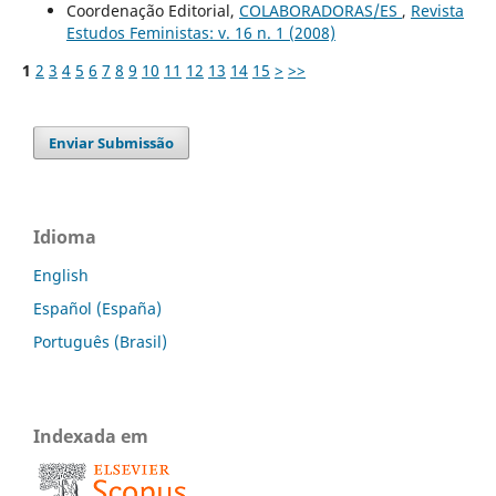
Coordenação Editorial,
COLABORADORAS/ES
,
Revista
Estudos Feministas: v. 16 n. 1 (2008)
1
2
3
4
5
6
7
8
9
10
11
12
13
14
15
>
>>
Enviar Submissão
Idioma
English
Español (España)
Português (Brasil)
Indexada em