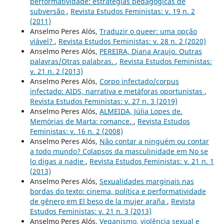
performatividade: estratégias pedagógicas de
subversão
,
Revista Estudos Feministas: v. 19 n. 2
(2011)
Anselmo Peres Alós,
Traduzir o queer: uma opção
viável?
,
Revista Estudos Feministas: v. 28 n. 2 (2020)
Anselmo Peres Alós,
PEREIRA, Diana Araujo. Outras
palavras/Otras palabras.
,
Revista Estudos Feministas:
v. 21 n. 2 (2013)
Anselmo Peres Alós,
Corpo infectado/corpus
infectado: AIDS, narrativa e metáforas oportunistas
,
Revista Estudos Feministas: v. 27 n. 3 (2019)
Anselmo Peres Alós,
ALMEIDA, Júlia Lopes de.
Memórias de Marta: romance.
,
Revista Estudos
Feministas: v. 16 n. 2 (2008)
Anselmo Peres Alós,
Não contar a ninguém ou contar
a todo mundo? Colapsos da masculinidade em No se
lo digas a nadie
,
Revista Estudos Feministas: v. 21 n. 1
(2013)
Anselmo Peres Alós,
Sexualidades marginais nas
bordas do texto: cinema, política e performatividade
de gênero em El beso de la mujer araña
,
Revista
Estudos Feministas: v. 21 n. 3 (2013)
Anselmo Peres Alós,
Veganismo, violência sexual e