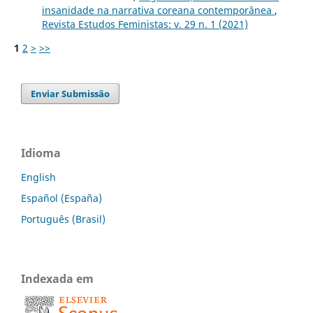
insanidade na narrativa coreana contemporânea
,
Revista Estudos Feministas: v. 29 n. 1 (2021)
1
2
>
>>
Enviar Submissão
Idioma
English
Español (España)
Português (Brasil)
Indexada em