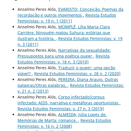
Anselmo Peres Alós,
EVARISTO, Conceição. Poemas da
recordação e outros movimentos
,
Revista Estudos
Feministas: v. 19 n. 1 (2011)
Anselmo Peres Alós,
MOMPLÉ, Lília Maria Clara
Carrière. Ninguém matou Suhura: estórias que
ilustram a história.
,
Revista Estudos Feministas: v. 19
n. 3 (2011)
Anselmo Peres Alós,
Narrativas da sexualidade:
Pressupostos para uma poética queer
,
Revista
Estudos Feministas: v. 18 n. 3 (2010)
Anselmo Peres Alós,
Traduzir o queer: uma opção
viável?
,
Revista Estudos Feministas: v. 28 n. 2 (2020)
Anselmo Peres Alós,
PEREIRA, Diana Araujo. Outras
palavras/Otras palabras.
,
Revista Estudos Feministas:
v. 21 n. 2 (2013)
Anselmo Peres Alós,
Corpo infectado/corpus
infectado: AIDS, narrativa e metáforas oportunistas
,
Revista Estudos Feministas: v. 27 n. 3 (2019)
Anselmo Peres Alós,
ALMEIDA, Júlia Lopes de.
Memórias de Marta: romance.
,
Revista Estudos
Feministas: v. 16 n. 2 (2008)