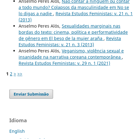
Anselmo Peres Alós,
Não contar a ninguém ou contar
a todo mundo? Colapsos da masculinidade em No se
lo digas a nadie
,
Revista Estudos Feministas: v. 21 n. 1
(2013)
Anselmo Peres Alós,
Sexualidades marginais nas
bordas do texto: cinema, política e performatividade
de gênero em El beso de la mujer araña
,
Revista
Estudos Feministas: v. 21 n. 3 (2013)
Anselmo Peres Alós,
Veganismo, violência sexual e
insanidade na narrativa coreana contemporânea
,
Revista Estudos Feministas: v. 29 n. 1 (2021)
1
2
>
>>
Enviar Submissão
Idioma
English