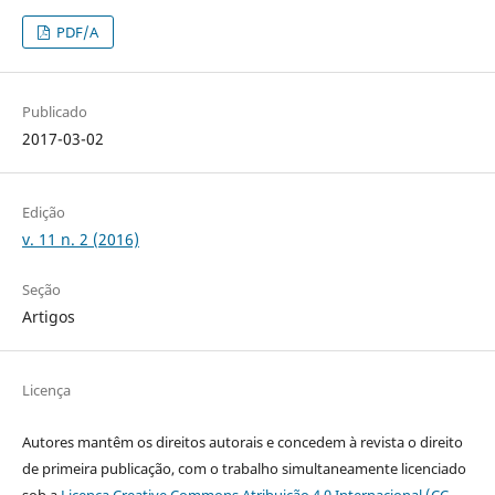
PDF/A
Publicado
2017-03-02
Edição
v. 11 n. 2 (2016)
Seção
Artigos
Licença
Autores mantêm os direitos autorais e concedem à revista o direito
de primeira publicação, com o trabalho simultaneamente licenciado
sob a
Licença Creative Commons Atribuição 4.0 Internacional (CC