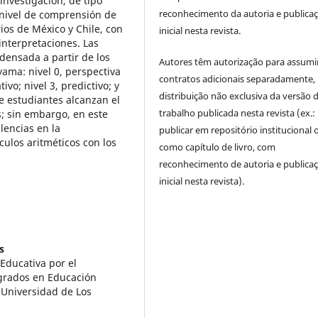
investigación, de tipo
reconhecimento da autoria e publica
l nivel de comprensión de
rios de México y Chile, con
inicial nesta revista.
 interpretaciones. Las
densada a partir de los
Autores têm autorização para assumi
yama: nivel 0, perspectiva
contratos adicionais separadamente,
tivo; nivel 3, predictivo; y
distribuição não exclusiva da versão 
e estudiantes alcanzan el
trabalho publicada nesta revista (ex.:
s; sin embargo, en este
encias en la
publicar em repositório institucional 
ulos aritméticos con los
como capítulo de livro, com
reconhecimento de autoria e publica
inicial nesta revista).
s
Educativa por el
grados en Educación
 Universidad de Los