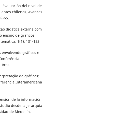
). Evaluación del nivel de
diantes chilenos. Avances
49-65.
ição didática externa com
o ensino de gráficos
temática, 1(1), 131-152.
es envolvendo gráficos e
 Conferência
 Brasil.
terpretação de gráficos:
nferencia Interamericana
ensión de la información
studio desde la jerarquía
sidad de Medellín,