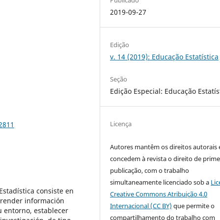
2019-09-27
Edição
v. 14 (2019): Educação Estatística
Seção
Edição Especial: Educação Estatís
Licença
62811
Autores mantêm os direitos autorais 
concedem à revista o direito de prime
publicação, com o trabalho
simultaneamente licenciado sob a
Lic
Estadística consiste en
Creative Commons Atribuição 4.0
prender información
Internacional (CC BY)
que permite o
u entorno, establecer
compartilhamento do trabalho com