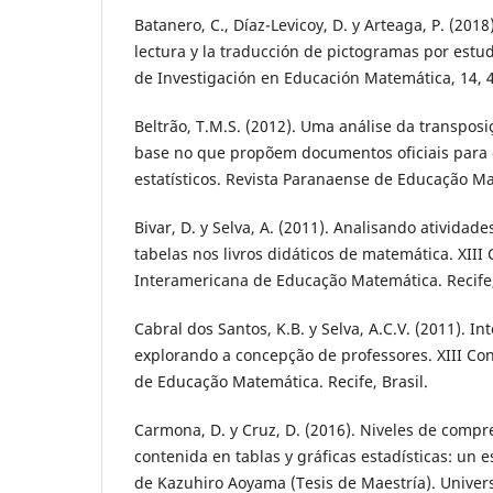
Batanero, C., Díaz-Levicoy, D. y Arteaga, P. (2018
lectura y la traducción de pictogramas por estu
de Investigación en Educación Matemática, 14, 
Beltrão, T.M.S. (2012). Uma análise da transpos
base no que propõem documentos oficiais para 
estatísticos. Revista Paranaense de Educação Ma
Bivar, D. y Selva, A. (2011). Analisando atividad
tabelas nos livros didáticos de matemática. XIII
Interamericana de Educação Matemática. Recife,
Cabral dos Santos, K.B. y Selva, A.C.V. (2011). In
explorando a concepção de professores. XIII Co
de Educação Matemática. Recife, Brasil.
Carmona, D. y Cruz, D. (2016). Niveles de compr
contenida en tablas y gráficas estadísticas: un e
de Kazuhiro Aoyama (Tesis de Maestría). Univer