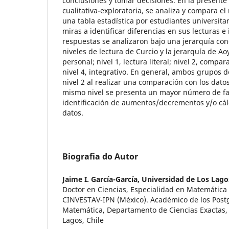
conclusiones y tomar decisiones. En la presente 
cualitativa-exploratoria, se analiza y compara e
una tabla estadística por estudiantes universita
miras a identificar diferencias en sus lecturas e
respuestas se analizaron bajo una jerarquía con
niveles de lectura de Curcio y la jerarquía de Ao
personal; nivel 1, lectura literal; nivel 2, compara
nivel 4, integrativo. En general, ambos grupos d
nivel 2 al realizar una comparación con los dato
mismo nivel se presenta un mayor número de fal
identificación de aumentos/decrementos y/o cálc
datos.
Biografia do Autor
Jaime I. García-García,
Universidad de Los Lago
Doctor en Ciencias, Especialidad en Matemática 
CINVESTAV-IPN (México). Académico de los Post
Matemática, Departamento de Ciencias Exactas,
Lagos, Chile