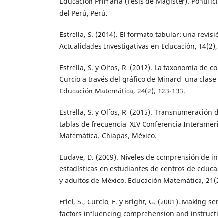
Educación Primaria (Tesis de Magíster). Pontific
del Perú, Perú.
Estrella, S. (2014). El formato tabular: una revisi
Actualidades Investigativas en Educación, 14(2),
Estrella, S. y Olfos, R. (2012). La taxonomía de 
Curcio a través del gráfico de Minard: una clas
Educación Matemática, 24(2), 123-133.
Estrella, S. y Olfos, R. (2015). Transnumeración d
tablas de frecuencia. XIV Conferencia Interame
Matemática. Chiapas, México.
Eudave, D. (2009). Niveles de comprensión de in
estadísticas en estudiantes de centros de educa
y adultos de México. Educación Matemática, 21(2
Friel, S., Curcio, F. y Bright, G. (2001). Making se
factors influencing comprehension and instructi