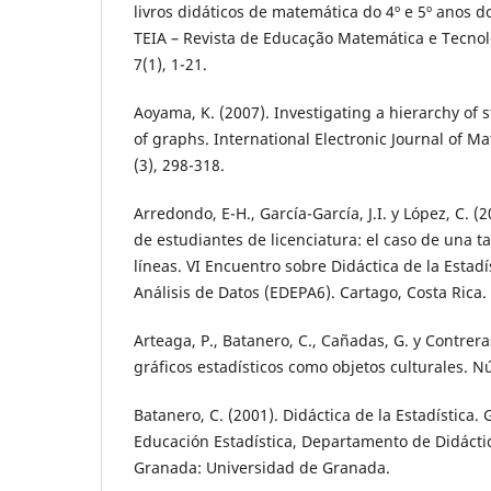
livros didáticos de matemática do 4º e 5º anos 
TEIA – Revista de Educação Matemática e Tecno
7(1), 1-21.
Aoyama, K. (2007). Investigating a hierarchy of 
of graphs. International Electronic Journal of M
(3), 298-318.
Arredondo, E-H., García-García, J.I. y López, C. (
de estudiantes de licenciatura: el caso de una t
líneas. VI Encuentro sobre Didáctica de la Estadís
Análisis de Datos (EDEPA6). Cartago, Costa Rica.
Arteaga, P., Batanero, C., Cañadas, G. y Contreras
gráficos estadísticos como objetos culturales. N
Batanero, C. (2001). Didáctica de la Estadística.
Educación Estadística, Departamento de Didácti
Granada: Universidad de Granada.