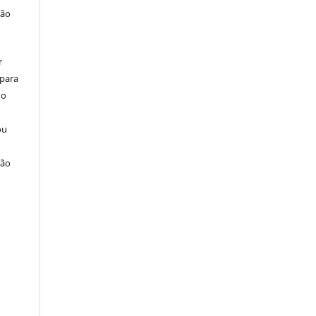
ção
r
 para
do
ou
ção