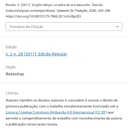
Rivello, S. (2011). Virgilio Moya. La selva de la traducción. Teorías
traductológicas contemporâneas.
Cadernos De Tradução
,
2
(28), 203–208.
https://doi.org/10.5007/2175-7968.2011v2n28p203
Fomatos de Citação
Edição
v. 2 n. 28 (2011): Edição Regular
Seção
Resenhas
Licença
Autores mantêm os direitos autorais e concedem à revista o direito de
primeira publicação, com o trabalho simultaneamente licenciado sob a
Licença Creative Commons Atribuição 4.0 Internacional (CC BY)
que
permite o compartilhamento do trabalho com reconhecimento da autoria
e publicação inicial nesta revista.