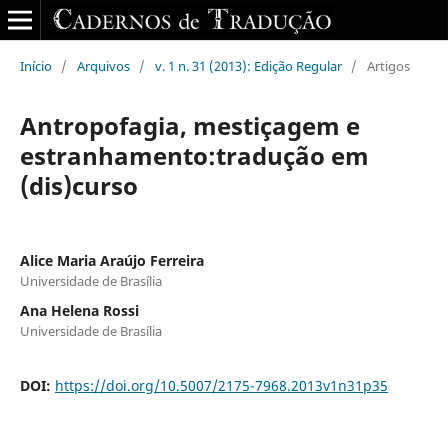
Início
/
Arquivos
/
v. 1 n. 31 (2013): Edição Regular
/
Artigos
Antropofagia, mestiçagem e
estranhamento:tradução em
(dis)curso
Alice Maria Araújo Ferreira
Universidade de Brasília
Ana Helena Rossi
Universidade de Brasília
DOI:
https://doi.org/10.5007/2175-7968.2013v1n31p35