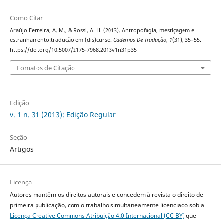
Como Citar
Araújo Ferreira, A. M., & Rossi, A. H. (2013). Antropofagia, mestiçagem e
estranhamento:tradução em (dis)curso.
Cadernos De Tradução
,
1
(31), 35–55.
https://doi.org/10.5007/2175-7968.2013v1n31p35
Fomatos de Citação
Edição
v. 1 n. 31 (2013): Edição Regular
Seção
Artigos
Licença
Autores mantêm os direitos autorais e concedem à revista o direito de
primeira publicação, com o trabalho simultaneamente licenciado sob a
Licença Creative Commons Atribuição 4.0 Internacional (CC BY)
que