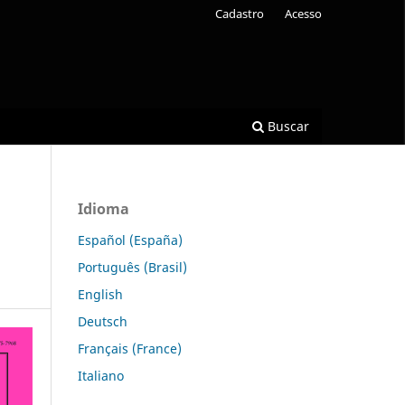
Cadastro
Acesso
Buscar
Idioma
Español (España)
Português (Brasil)
English
Deutsch
Français (France)
Italiano