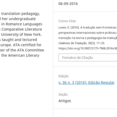
06-09-2016
n, translation pedagogy,
ed her undergraduate
Como Citar
A. in Romance Languages
Lowe, E. (2016). A tradução sem fronteiras:
n Comparative Literature
perspectivas internacionais sobre práticas
 University of New York.
transição na teoria e pedagogia da traduç
s taught and lectured
Cadernos De Tradução
,
36
(3), 17–33.
Europe. ATA certified for
https://doi.org/10.5007/2175-7968.2016v3
mber of the ATA Committee
 the American Literary
Fomatos de Citação
Edição
v. 36 n. 3 (2016): Edição Regular
Seção
Artigos