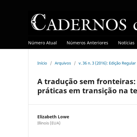
Número Atual
Números Anteriores
Notícias
Início
/
Arquivos
/
v. 36 n. 3 (2016): Edição Regular
A tradução sem fronteiras:
práticas em transição na t
Elizabeth Lowe
Illinois (EUA)