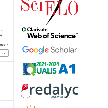
 em
ão.
6n3p17