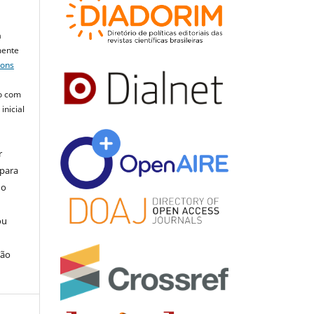
a
mente
mons
o com
inicial
r
 para
do
ou
ção