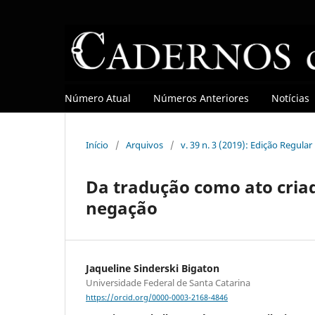
Número Atual
Números Anteriores
Notícias
Início
/
Arquivos
/
v. 39 n. 3 (2019): Edição Regular
Da tradução como ato cria
negação
Jaqueline Sinderski Bigaton
Universidade Federal de Santa Catarina
https://orcid.org/0000-0003-2168-4846