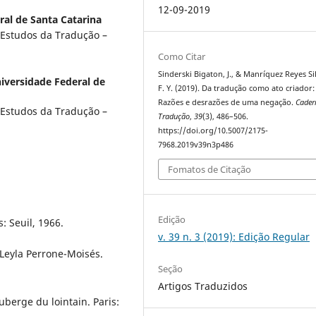
12-09-2019
ral de Santa Catarina
Estudos da Tradução –
Como Citar
Sinderski Bigaton, J., & Manríquez Reyes Sil
iversidade Federal de
F. Y. (2019). Da tradução como ato criador:
Razões e desrazões de uma negação.
Cader
Estudos da Tradução –
Tradução
,
39
(3), 486–506.
https://doi.org/10.5007/2175-
7968.2019v39n3p486
Fomatos de Citação
Edição
s: Seuil, 1966.
v. 39 n. 3 (2019): Edição Regular
 Leyla Perrone-Moisés.
Seção
Artigos Traduzidos
uberge du lointain. Paris: