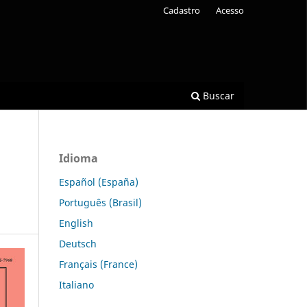
Cadastro
Acesso
Buscar
Idioma
Español (España)
Português (Brasil)
English
Deutsch
Français (France)
Italiano