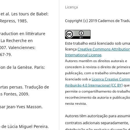
Licença
et al. Les tours de Babel:
Copyright (c) 2019 Cadernos de Trad
 Repress, 1985.
raduction en littérature
. La Recherche en
Este trabalho está licenciado sob um
007. Valenciennes:
licença
Creative Commons Attribution
 67-79.
International License
.
Autores mantêm os direitos autorais e
concedem à revista o direito de primeir
n de la Genèse. Paris:
publicação, com o trabalho simultanea
licenciado sob a
Licença Creative Com
Atribuição 4.0 Internacional (CC BY)
que
rtas persas. Tradução de
permite o compartilhamento do trabalh
s Fontes, 2009.
reconhecimento da autoria e publicação 
nesta revista.
 par Jean-Yves Masson.
Autores têm autorização para assumi
contratos adicionais separadamente,
 de Lúcia Miguel Pereira.
distribuição não exclusiva da versão 