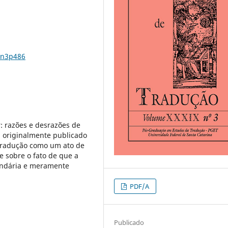
9n3p486
r: razões e desrazões de
i originalmente publicado
 tradução como um ato de
e sobre o fato de que a
undária e meramente
PDF/A
Publicado