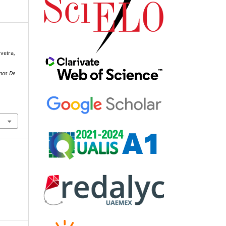
veira,
nos De