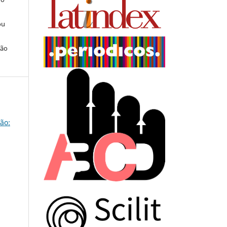
ou
ção
ão: