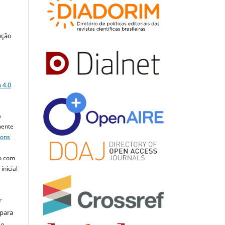
ução
a
 4.0
a
mente
mons
o com
inicial
r
 para
do