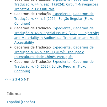
Tradução: v. 44 n. esp. 1 (2024): Circum-Navegações
Transtextuais e Culturais
Cadernos de Tradução,
Expediente
,
Cadernos de
Tradução: v. 44 n. 1 (2024): Edição Regular (Fluxo
Contínuo)
Cadernos de Tradução,
Expediente
,
Cadernos de
Tradução: v. 45 n. Special Issue 2 (2025): Subjectivity
and Materiality in Audiovisual Translation and Media
Accessibility
Cadernos de Tradução,
Expediente
,
Cadernos de
Tradução: v. 45 n. esp. 3 (2025): Tradução e
Interculturalidade Chinês-Português
Cadernos de Tradução,
Expediente
,
Cadernos de
Tradução: v. 45 (2025): Edição Regular (Fluxo
Contínuo)
<<
<
2
3
4
5
6
7
Idioma
Español (España)