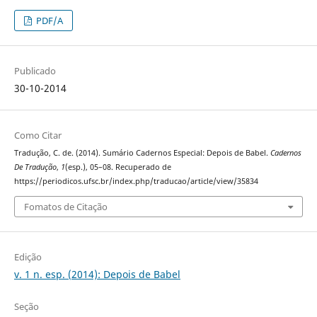
PDF/A
Publicado
30-10-2014
Como Citar
Tradução, C. de. (2014). Sumário Cadernos Especial: Depois de Babel.
Cadernos
De Tradução
,
1
(esp.), 05–08. Recuperado de
https://periodicos.ufsc.br/index.php/traducao/article/view/35834
Fomatos de Citação
Edição
v. 1 n. esp. (2014): Depois de Babel
Seção