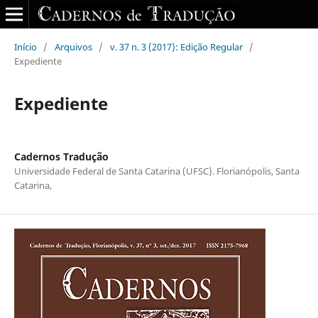
Início
/
Arquivos
/
v. 37 n. 3 (2017): Edição Regular
/
Expediente
Expediente
Cadernos Tradução
Universidade Federal de Santa Catarina (UFSC). Florianópolis, Santa
Catarina,