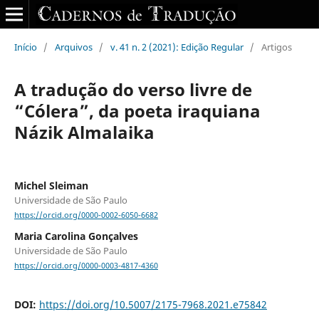
Início
/
Arquivos
/
v. 41 n. 2 (2021): Edição Regular
/
Artigos
A tradução do verso livre de
“Cólera”, da poeta iraquiana
Názik Almalaika
Michel Sleiman
Universidade de São Paulo
https://orcid.org/0000-0002-6050-6682
Maria Carolina Gonçalves
Universidade de São Paulo
https://orcid.org/0000-0003-4817-4360
DOI:
https://doi.org/10.5007/2175-7968.2021.e75842