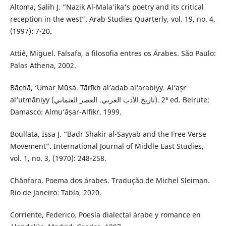
Altoma, Salih J. “Nazik Al-Mala’ika's poetry and its critical
reception in the west”. Arab Studies Quarterly, vol. 19, no. 4,
(1997): 7-20.
Attiê, Miguel. Falsafa, a filosofia entres os Árabes. São Paulo:
Palas Athena, 2002.
Bāchā, ‘Umar Mūsà. Tārīkh al’adab al‘arabiyy. Al‘aṣr
al‘utmāniyy (تاريخ الأدب العربي. العصر العثماني). 2ª ed. Beirute;
Damasco: Almu‘āṣar-Alfikr, 1999.
Boullata, Issa J. “Badr Shakir al-Sayyab and the Free Verse
Movement”. International Journal of Middle East Studies,
vol. 1, no. 3, (1970): 248-258.
Chânfara. Poema dos árabes. Tradução de Michel Sleiman.
Rio de Janeiro: Tabla, 2020.
Corriente, Federico. Poesía dialectal árabe y romance en