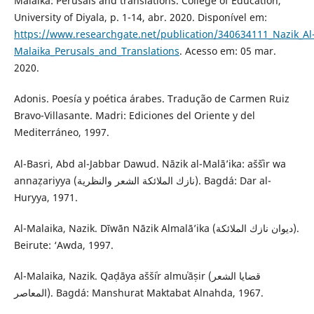
Malaika: Perusals and translations. College of Education,
University of Diyala, p. 1-14, abr. 2020. Disponível em:
https://www.researchgate.net/publication/340634111_Nazik_Al
Malaika_Perusals_and_Translations
. Acesso em: 05 mar.
2020.
Adonis. Poesía y poética árabes. Tradução de Carmen Ruiz
Bravo-Villasante. Madri: Ediciones del Oriente y del
Mediterráneo, 1997.
Al-Basri, Abd al-Jabbar Dawud. Nāzik al-Malā’ika: aššʿir wa
annaẓariyya (نازك الملائكة الشعر والنظرية). Bagdá: Dar al-
Huryya, 1971.
Al-Malaika, Nazik. Dīwān Nāzik Almalā’ika (ديوان نازك الملائكة).
Beirute: ‘Awda, 1997.
Al-Malaika, Nazik. Qaḍāya aššiʿr almuʿāṣir (قضايا الشعر
المعاصر). Bagdá: Manshurat Maktabat Alnahda, 1967.