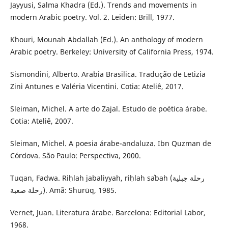
Jayyusi, Salma Khadra (Ed.). Trends and movements in
modern Arabic poetry. Vol. 2. Leiden: Brill, 1977.
Khouri, Mounah Abdallah (Ed.). An anthology of modern
Arabic poetry. Berkeley: University of California Press, 1974.
Sismondini, Alberto. Arabia Brasilica. Tradução de Letizia
Zini Antunes e Valéria Vicentini. Cotia: Ateliê, 2017.
Sleiman, Michel. A arte do Zajal. Estudo de poética árabe.
Cotia: Ateliê, 2007.
Sleiman, Michel. A poesia árabe-andaluza. Ibn Quzman de
Córdova. São Paulo: Perspectiva, 2000.
Tuqan, Fadwa. Riḥlah jabaliyyah, riḥlah saʿbah (رحلة جبلية
رحلة صعبة). Amã: Shurūq, 1985.
Vernet, Juan. Literatura árabe. Barcelona: Editorial Labor,
1968.