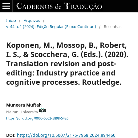
Início
/
Arquivos
/
v. 44 n. 1 (2024): Edição Regular (Fluxo Contínuo)
/
Resenhas
Koponen, M., Mossop, B., Robert,
I. S., & Scocchera, G. (Eds.). (2020).
Translation revision and post-
editing: Industry practice and
cognitive processes. Routledge.
Muneera Muftah
Najran University
https://orcid.org/0000-0002-5898-5426
DOI:
https://doi.org/10.5007/2175-7968.2024.e94460