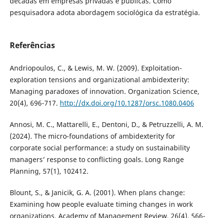
décadas em empresas privadas e públicas. Como
pesquisadora adota abordagem sociológica da estratégia.
Referências
Andriopoulos, C., & Lewis, M. W. (2009). Exploitation-
exploration tensions and organizational ambidexterity:
Managing paradoxes of innovation. Organization Science,
20(4), 696-717.
http://dx.doi.org/10.1287/orsc.1080.0406
Annosi, M. C., Mattarelli, E., Dentoni, D., & Petruzzelli, A. M.
(2024). The micro-foundations of ambidexterity for
corporate social performance: a study on sustainability
managers’ response to conflicting goals. Long Range
Planning, 57(1), 102412.
Blount, S., & Janicik, G. A. (2001). When plans change:
Examining how people evaluate timing changes in work
organizations. Academy of Management Review, 26(4), 566-