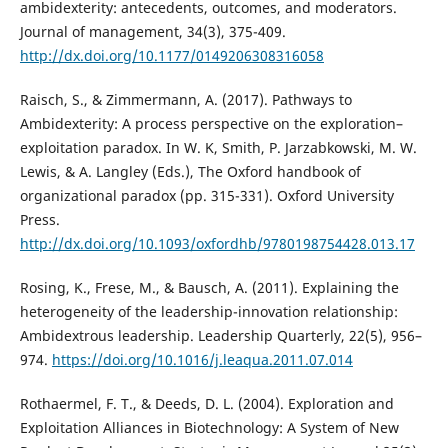
ambidexterity: antecedents, outcomes, and moderators.
Journal of management, 34(3), 375-409.
http://dx.doi.org/10.1177/0149206308316058
Raisch, S., & Zimmermann, A. (2017). Pathways to
Ambidexterity: A process perspective on the exploration–
exploitation paradox. In W. K, Smith, P. Jarzabkowski, M. W.
Lewis, & A. Langley (Eds.), The Oxford handbook of
organizational paradox (pp. 315-331). Oxford University
Press.
http://dx.doi.org/10.1093/oxfordhb/9780198754428.013.17
Rosing, K., Frese, M., & Bausch, A. (2011). Explaining the
heterogeneity of the leadership-innovation relationship:
Ambidextrous leadership. Leadership Quarterly, 22(5), 956–
974.
https://doi.org/10.1016/j.leaqua.2011.07.014
Rothaermel, F. T., & Deeds, D. L. (2004). Exploration and
Exploitation Alliances in Biotechnology: A System of New