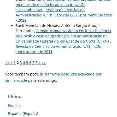
modelos de gestão focados na inovação
socioambiental
,
Revista de Ciências da
Administração: v. 1 n. Especial (2023): Summit Cidades
- 2022
Sueli Menelau de Novais, Antônio Sérgio Araújo
Fernandes,
A institucionalização do Ensino a Distância
no Brasil: o caso da graduação em administração na
Universidade Federal do Rio Grande do Norte (UFRN)
,
Revista de Ciências da Administração: v.13, n.29,
janeiro/abril de 2011
<<
<
1
2
3
4
5
6
7
8
>
>>
Você também pode
iniciar uma pesquisa avançada por
similaridade
para este artigo.
Idioma
English
Español (España)