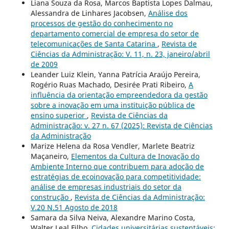
Liana Souza da Rosa, Marcos Baptista Lopes Dalmau,
Alessandra de Linhares Jacobsen,
Análise dos
processos de gestão do conhecimento no
departamento comercial de empresa do setor de
telecomunicações de Santa Catarina
,
Revista de
Ciências da Administração: V. 11, n. 23, janeiro/abril
de 2009
Leander Luiz Klein, Yanna Patrícia Araújo Pereira,
Rogério Ruas Machado, Desirée Prati Ribeiro,
A
influência da orientação empreendedora da gestão
sobre a inovação em uma instituição pública de
ensino superior
,
Revista de Ciências da
Administração: v. 27 n. 67 (2025): Revista de Ciências
da Administração
Marize Helena da Rosa Vendler, Marlete Beatriz
Maçaneiro,
Elementos da Cultura de Inovação do
Ambiente Interno que contribuem para adoção de
estratégias de ecoinovação para competitividade:
análise de empresas industriais do setor da
construção
,
Revista de Ciências da Administração:
V.20 N.51 Agosto de 2018
Samara da Silva Neiva, Alexandre Marino Costa,
Walter Leal Filho,
Cidades universitárias sustentáveis: