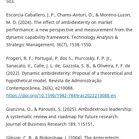
503.
Escorcia-Caballero, J. P., Chams-Anturi, O., & Moreno-Luzon,
M. D. (2024). The effect of ambidexterity on market
performance: a new perspective and measurement from the
dynamic capability framework. Technology Analysis &
Strategic Management, 36(7), 1538-1550.
Frogeri, R. F., Portugal, P. dos S., Piurcosky, F. P. Jr.,
Sanacato, V., Calle, J. L. de, Gazzola, S. B., & Oliveira, F. F. de
(2022). Dynamic ambidexterity: Proposal of a theoretical and
hypothetical model. Revista de Administração
Contemporânea, 26(6), e210088.
https://doi.org/10.1590/1982-7849rac2022210088.en
Gianzina, O., & Paroutis, S. (2025). Ambidextrous leadership:
A systematic review and roadmap for future research.
Journal of Business Research 189, 115151.
Gibson, C. B., & Birkinshaw, J. (2004). The Antecedents,