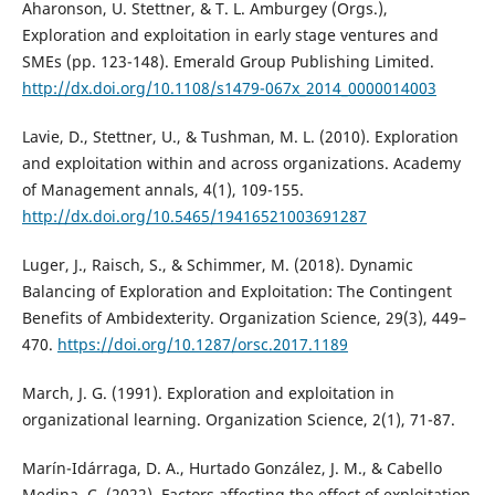
Aharonson, U. Stettner, & T. L. Amburgey (Orgs.),
Exploration and exploitation in early stage ventures and
SMEs (pp. 123-148). Emerald Group Publishing Limited.
http://dx.doi.org/10.1108/s1479-067x_2014_0000014003
Lavie, D., Stettner, U., & Tushman, M. L. (2010). Exploration
and exploitation within and across organizations. Academy
of Management annals, 4(1), 109-155.
http://dx.doi.org/10.5465/19416521003691287
Luger, J., Raisch, S., & Schimmer, M. (2018). Dynamic
Balancing of Exploration and Exploitation: The Contingent
Benefits of Ambidexterity. Organization Science, 29(3), 449–
470.
https://doi.org/10.1287/orsc.2017.1189
March, J. G. (1991). Exploration and exploitation in
organizational learning. Organization Science, 2(1), 71-87.
Marín-Idárraga, D. A., Hurtado González, J. M., & Cabello
Medina, C. (2022). Factors affecting the effect of exploitation