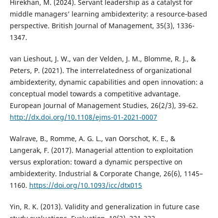
Hirekhan, M. (2024). Servant leadership as a catalyst for
middle managers’ learning ambidexterity: a resource‐based
perspective. British Journal of Management, 35(3), 1336-
1347.
van Lieshout, J. W., van der Velden, J. M., Blomme, R. J., &
Peters, P. (2021). The interrelatedness of organizational
ambidexterity, dynamic capabilities and open innovation: a
conceptual model towards a competitive advantage.
European Journal of Management Studies, 26(2/3), 39-62.
http://dx.doi.org/10.1108/ejms-01-2021-0007
Walrave, B., Romme, A. G. L., van Oorschot, K. E., &
Langerak, F. (2017). Managerial attention to exploitation
versus exploration: toward a dynamic perspective on
ambidexterity. Industrial & Corporate Change, 26(6), 1145–
1160.
https://doi.org/10.1093/icc/dtx015
Yin, R. K. (2013). Validity and generalization in future case