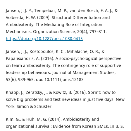
Jansen, J. J. P., Tempelaar, M. P., van den Bosch, F. A. J., &
Volberda, H. W. (2009). Structural Differentiation and
Ambidexterity: The Mediating Role of Integration
Mechanisms. Organization Science, 20(4), 797–811.
https://doi.org/10.1287/orsc.1080.0415
Jansen, J. J., Kostopoulos, K. C., Mihalache, O. R., &
Papalexandris, A. (2016). A socio‐psychological perspective
on team ambidexterity: The contingency role of supportive
leadership behaviours. Journal of Management Studies,
53(6), 939-965. doi: 10.1111/joms.12183
Knapp, J., Zeratsky, J., & Kowitz, B. (2016). Sprint: how to
solve big problems and test new ideas in just five days. New
York: Simon & Schuster.
Kim, G., & Huh, M. G. (2014). Ambidexterity and
organizational survival: Evidence from Korean SMEs. In B. S.