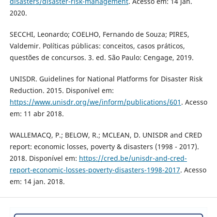
disasters/disaster-risk-management
. Acesso em: 14 jan.
2020.
SECCHI, Leonardo; COELHO, Fernando de Souza; PIRES,
Valdemir. Políticas públicas: conceitos, casos práticos,
questões de concursos. 3. ed. São Paulo: Cengage, 2019.
UNISDR. Guidelines for National Platforms for Disaster Risk
Reduction. 2015. Disponível em:
https://www.unisdr.org/we/inform/publications/601
. Acesso
em: 11 abr 2018.
WALLEMACQ, P.; BELOW, R.; MCLEAN, D. UNISDR and CRED
report: economic losses, poverty & disasters (1998 - 2017).
2018. Disponível em:
https://cred.be/unisdr-and-cred-
report-economic-losses-poverty-disasters-1998-2017
. Acesso
em: 14 jan. 2018.