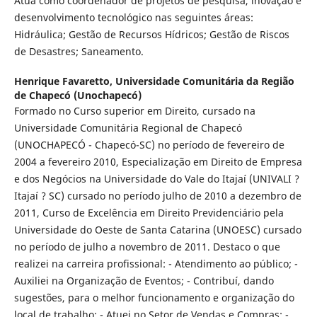
Atua como coordenador de projetos de pesquisa, inovação e
desenvolvimento tecnológico nas seguintes áreas:
Hidráulica; Gestão de Recursos Hídricos; Gestão de Riscos
de Desastres; Saneamento.
Henrique Favaretto,
Universidade Comunitária da Região
de Chapecó (Unochapecó)
Formado no Curso superior em Direito, cursado na
Universidade Comunitária Regional de Chapecó
(UNOCHAPECÓ - Chapecó-SC) no período de fevereiro de
2004 a fevereiro 2010, Especialização em Direito de Empresa
e dos Negócios na Universidade do Vale do Itajaí (UNIVALI ?
Itajaí ? SC) cursado no período julho de 2010 a dezembro de
2011, Curso de Excelência em Direito Previdenciário pela
Universidade do Oeste de Santa Catarina (UNOESC) cursado
no período de julho a novembro de 2011. Destaco o que
realizei na carreira profissional: - Atendimento ao público; -
Auxiliei na Organização de Eventos; - Contribuí, dando
sugestões, para o melhor funcionamento e organização do
local de trabalho; - Atuei no Setor de Vendas e Compras; -