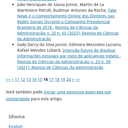
João Henriques de Sousa Júnior, Martin de La
Martiniere Petroll, Rudimar Antunes da Rocha,
Fake
News e o Comportamento Online dos Eleitores nas
Redes Sociais Durante a Campanha Presidencial
Brasileira de 2018
,
Revista de Ciências da
Administração: v. 25 n. 65 (2023): Revista de Ciências
da Administração
Sady Darcy da Silva Junior, Edimara Mezzomo Luciano,
Rafael Mendes Lübeck,
Intenção futura de divulgar
informações pessoais por meio de aplicativos móveis
,
Revista de Ciências da Administração: v. 23 n. 59
(2021): Revista de Ciências da Administração
<<
<
11
12
13
14
15
16
17
18
19
20
>
>>
Você também pode
iniciar uma pesquisa avançada por
similaridade
para este artigo.
Idioma
English