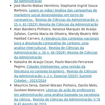
da Administração
José Murilo Matias Hermínio, Stephanie Ingrid Souza
Barboza,
Lavem as mãos! Análise das campanhas de
marketing social desenvolvidas em torno do
coronavírus
,
Revista de Ciências da Administração: v.
25 n. 65 (2023): Revista de Ciências da Administração
Alan Bandeira Pinheiro, Vanessa Marques de Araújo
Zafalon, Camila Maria de Oliveira, Wendy Beatriz Witt
Haddad Carraro,
A relevância dos contextos nacionais
para a divulgação corporativa de carbono: uma
análise intercultural
,
Revista de Ciências da
Administração: v. 26 n. 66 (2024): Revista de Ciências
da Administração
Natasha de Araujo Cezar, Paulo Marcelo Ferrarese
Pegino,
Cidades Inteligentes: uma revisão da
literatura no contexto brasileiro
,
Revista de Ciências
da Administração: v. 2 n. Especial (2025): Summit
Cidades - 2023/2024
Maurício Serva, Daniel Moraes Pinheiro, Danilo Melo,
Gustavo Matarazzo,
Lógicas de ação de professores
em administração: uma análise baseada na sociologia
da ciência
,
Revista de Ciências da Administração: V.18
N.45 Agosto de 2016