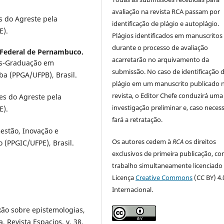
avaliação na revista RCA passam por
s do Agreste pela
identificação de plágio e autoplágio.
E).
Plágios identificados em manuscritos
durante o processo de avaliação
 Federal de Pernambuco.
acarretarão no arquivamento da
ós-Graduação em
submissão. No caso de identificação 
ba (PPGA/UFPB), Brasil.
plágio em um manuscrito publicado 
revista, o Editor Chefe conduzirá uma
es do Agreste pela
investigação preliminar e, caso necess
E).
fará a retratação.
estão, Inovação e
Os autores cedem à
RCA
os direitos
(PPGIC/UFPE), Brasil.
exclusivos de primeira publicação, co
trabalho simultaneamente licenciado
Licença
Creative Commons
(CC BY) 4.
Internacional.
exão sobre epistemologias,
. Revista Espacios, v. 38,