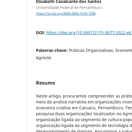
Elisabeth Cavalcante dos Santos
Universidade Federal de Pernambuco.
https://orcid.org/0000-0003-3133-7290
DOI:
https://doi.org/10.5007/2175-8077.2022.e
Palavras-chave:
Práticas Organizativas, Economia
Agreste
Resumo
Neste artigo, procuramos compreender as prátic
meio da analise narrativa em organizações inse
economia criativa em Caruaru, Pernambuco. Te
pesquisa duas organizações localizadas no Ag
organização ligada ao segmento de cultura pop
organização ligada ao segmento de tecnologia 
desenvolvimento de
startups
. Assumimos a natu