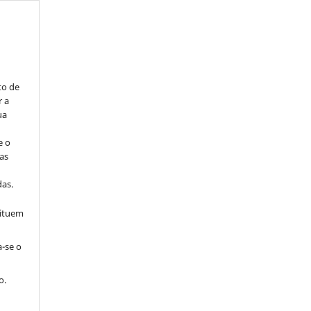
to de
r a
ua
e o
as
s
as.
tituem
a-se o
o.