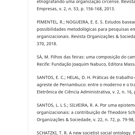
etnografando uma organização circense. Revist
Empresas, v. 2, n. 53, p. 156-168, 2013.
PIMENTEL, R.; NOGUEIRA, E. E. S. Estudos basead
possibilidades metodológicas para pesquisas e
organizacionais. Revista Organizações & Sociedade
370, 2018.
SÁ, M. Filhos das feiras: uma composição do ca
Recife: Fundação Joaquim Nabuco, Editora Mass
SANTOS, E. C.; HELAL, D. H. Práticas de trabalho
agreste de Pernambuco: entre o moderno e o tra
Eletrônica de Ciência Administrativa, v. 2, n. 16,
SANTOS, L. L S.; SILVEIRA, R. A. Por uma epistem
organizacionais: a contribuição de Theodore Scha
Organizações & Sociedade, v. 22, n. 72, p. 79-98,
SCHATZKI, T. R. A new societist social ontology. 