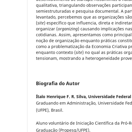
qualitativa, triangulando observações participan
semiestruturadas e pesquisa documental. A part
levantado, percebemos que as organizações são
(
site
) específico que influencia, direta e indire
organizar (
organizing
) causando implicações nas
cotidianas. Assim, apresentamos como principal
noção de organização enquanto práticas constit
como a problematização da Economia Criativa p
enquanto contexto (
site
) no qual as práticas or
tensionam, mostrando a heterogeneidade proven
Biografia do Autor
Ítalo Henrique F. R. Silva,
Universidade Federa
Graduando em Administração, Universidade Fe
(UFPE), Brasil.
Aluno voluntário de Iniciação Científica da Pró-R
Graduação (Propesq/UFPE).