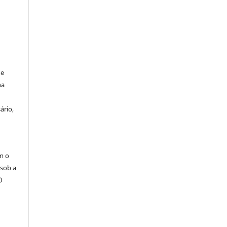
de
na
ário,
m o
 sob a
0