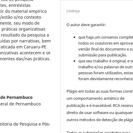
tes, entrevistas
Licença
ir do material empírico
/estão o/no contexto
tamente, seu modo de
O autor deve garantir:
 práticas organizativas
 resultado da pesquisa a
que haja um consenso comple
uídas por narrativas, bem
todos os coautores em aprova
raticada em Caruaru-PE
versão final do documento e s
ganizativas acontecem e se
submissão para publicação.
ientes das/nas práticas.
que seu trabalho é original, e s
trabalho e/ou palavras de outr
pessoas foram utilizados, esta
foram devidamente reconhecid
Plágio em todas as suas formas cons
l de Pernambuco
um comportamento antiético de
deral de Pernambuco
publicação e é inaceitável. RCA reserv
direito de usar software ou quaisquer
outros métodos de detecção de plági
eitoria de Pesquisa e Pós-
Todas as submissões recebidas para