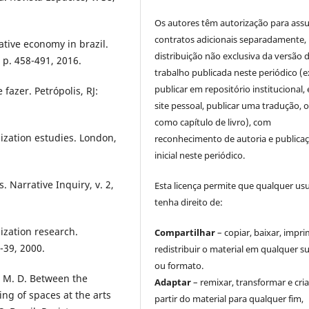
Os autores têm autorização para ass
contratos adicionais separadamente,
eative economy in brazil.
distribuição não exclusiva da versão 
 p. 458-491, 2016.
trabalho publicada neste periódico (e
publicar em repositório institucional,
fazer. Petrópolis, RJ:
site pessoal, publicar uma tradução, 
como capítulo de livro), com
zation estudies. London,
reconhecimento de autoria e publica
inicial neste periódico.
 Narrative Inquiry, v. 2,
Esta licença permite que qualquer us
tenha direito de:
ization research.
Compartilhar
– copiar, baixar, impri
-39, 2000.
redistribuir o material em qualquer s
ou formato.
 M. D. Between the
Adaptar
– remixar, transformar e cria
ing of spaces at the arts
partir do material para qualquer fim,