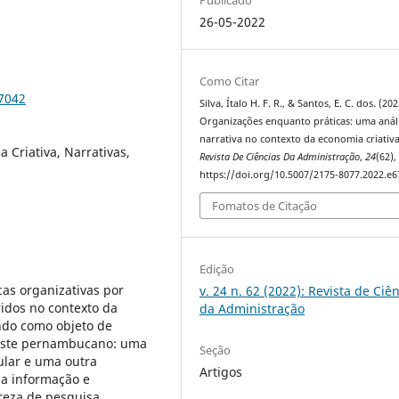
26-05-2022
Como Citar
67042
Silva, Ítalo H. F. R., & Santos, E. C. dos. (202
Organizações enquanto práticas: uma anál
narrativa no contexto da economia criativa 
 Criativa, Narrativas,
Revista De Ciências Da Administração
,
24
(62),
https://doi.org/10.5007/2175-8077.2022.e
Fomatos de Citação
Edição
as organizativas por
v. 24 n. 62 (2022): Revista de Ciê
ridos no contexto da
da Administração
ndo como objeto de
reste pernambucano: uma
Seção
ular e uma outra
Artigos
da informação e
reza de pesquisa