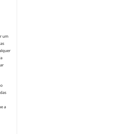
er um
ças
alquer
ra
ar
ão
idas
ue a