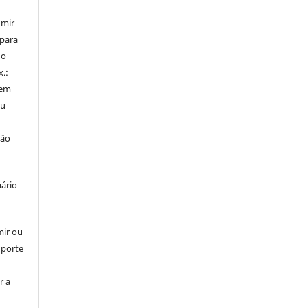
umir
 para
do
x.:
 em
ou
ção
uário
mir ou
uporte
r a