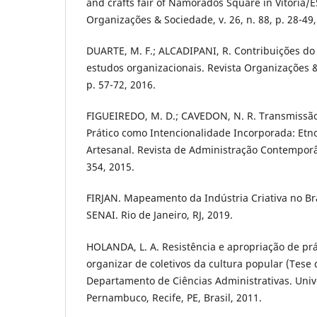
and crafts fair of Namorados Square in Vitória/ES
Organizações & Sociedade, v. 26, n. 88, p. 28-49,
DUARTE, M. F.; ALCADIPANI, R. Contribuições do
estudos organizacionais. Revista Organizações & 
p. 57-72, 2016.
FIGUEIREDO, M. D.; CAVEDON, N. R. Transmissã
Prático como Intencionalidade Incorporada: Etn
Artesanal. Revista de Administração Contemporâne
354, 2015.
FIRJAN. Mapeamento da Indústria Criativa no Br
SENAI. Rio de Janeiro, RJ, 2019.
HOLANDA, L. A. Resistência e apropriação de p
organizar de coletivos da cultura popular (Tese
Departamento de Ciências Administrativas. Univ
Pernambuco, Recife, PE, Brasil, 2011.