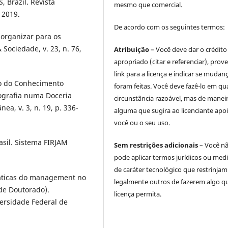
, Brazil. Revista
mesmo que comercial.
 2019.
De acordo com os seguintes termos:
 organizar para os
Sociedade, v. 23, n. 76,
Atribuição
– Você deve dar o crédito
apropriado (citar e referenciar), prov
link para a licença e indicar se mudan
o do Conhecimento
foram feitas. Você deve fazê-lo em qu
ografia numa Doceria
circunstância razoável, mas de manei
a, v. 3, n. 19, p. 336-
alguma que sugira ao licenciante apoi
você ou o seu uso.
asil. Sistema FIRJAM
Sem restrições adicionais
– Você n
pode aplicar termos jurídicos ou med
de caráter tecnológico que restrinjam
ráticas do management no
legalmente outros de fazerem algo q
 de Doutorado).
licença permita.
ersidade Federal de