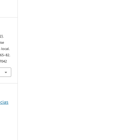
2).
ise
local.
 65–82.
67042
ncias