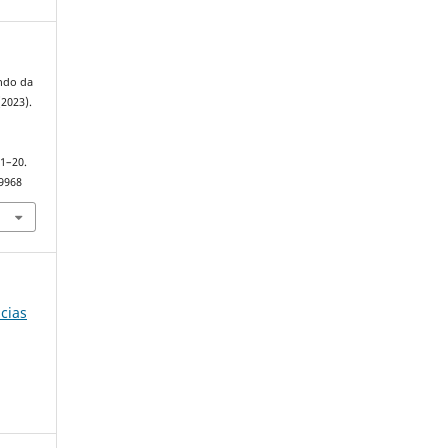
ando da
(2023).
.
 1–20.
79968
ncias