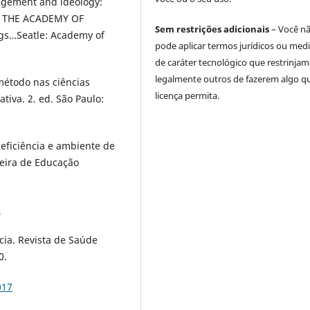
nagement and ideology:
OF THE ACADEMY OF
Sem restrições adicionais
– Você n
gs…Seatle: Academy of
pode aplicar termos jurídicos ou med
de caráter tecnológico que restrinjam
legalmente outros de fazerem algo q
étodo nas ciências
licença permita.
ativa. 2. ed. São Paulo:
eficiência e ambiente de
leira de Educação
0
cia. Revista de Saúde
0.
017