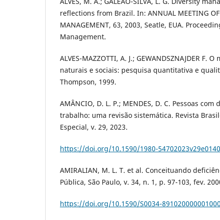
ALVES, M. A.; GALEÃO-SILVA, L. G. Diversity ma
reflections from Brazil. In: ANNUAL MEETING 
MANAGEMENT, 63, 2003, Seatle, EUA. Proceedin
Management.
ALVES-MAZZOTTI, A. J.; GEWANDSZNAJDER F. O m
naturais e sociais: pesquisa quantitativa e qualit
Thompson, 1999.
AMÂNCIO, D. L. P.; MENDES, D. C. Pessoas com d
trabalho: uma revisão sistemática. Revista Brasi
Especial, v. 29, 2023.
https://doi.org/10.1590/1980-54702023v29e014
AMIRALIAN, M. L. T. et al. Conceituando deficiên
Pública, São Paulo, v. 34, n. 1, p. 97-103, fev. 200
https://doi.org/10.1590/S0034-89102000000100