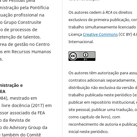
a de Pessoas pela
stração pela Pontifícia
Os autores cedem à
RCA
os direitos
tuação profissional na
exclusivos de primeira publicação, co
o Grupo Construsite
trabalho simultaneamente licenciado
ão de processos de
Licença
Creative Commons
(CC BY) 4.
etenção de talentos.
Internacional.
rea de gestão no Centro
dos em Recursos Humanos
s.
Os autores têm autorização para ass
contratos adicionais separadamente,
istração e
distribuição não exclusiva da versão 
FEA
trabalho publicada neste periódico (e
984), mestrado em
publicar em repositório institucional,
 livre docência (2017) em
site pessoal, publicar uma tradução, 
ssor associado da FEA
como capítulo de livro), com
o da Revista de
reconhecimento de autoria e publica
o do Advisory Group da
inicial neste periódico.
 e também do Comitê