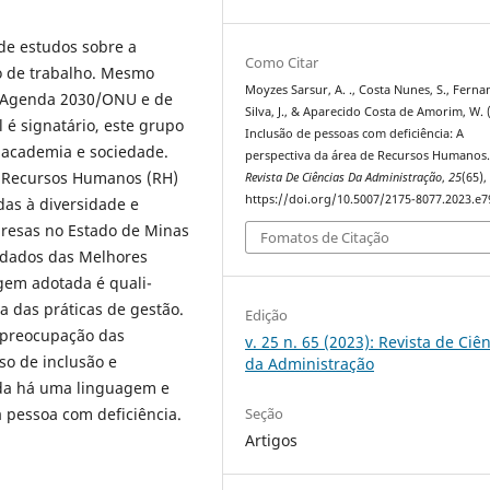
de estudos sobre a
Como Citar
o de trabalho. Mesmo
Moyzes Sarsur, A. ., Costa Nunes, S., Fern
a Agenda 2030/ONU e de
Silva, J., & Aparecido Costa de Amorim, W. 
 é signatário, este grupo
Inclusão de pessoas com deficiência: A
 academia e sociedade.
perspectiva da área de Recursos Humanos
de Recursos Humanos (RH)
Revista De Ciências Da Administração
,
25
(65),
https://doi.org/10.5007/2175-8077.2023.e
das à diversidade e
presas no Estado de Minas
Fomatos de Citação
 dados das Melhores
gem adotada é quali-
a das práticas de gestão.
Edição
 preocupação das
v. 25 n. 65 (2023): Revista de Ciê
so de inclusão e
da Administração
nda há uma linguagem e
 pessoa com deficiência.
Seção
Artigos