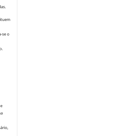
s
as.
tituem
a-se o
o.
de
na
ário,