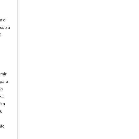
m o
 sob a
0
umir
 para
do
x.:
 em
ou
ção