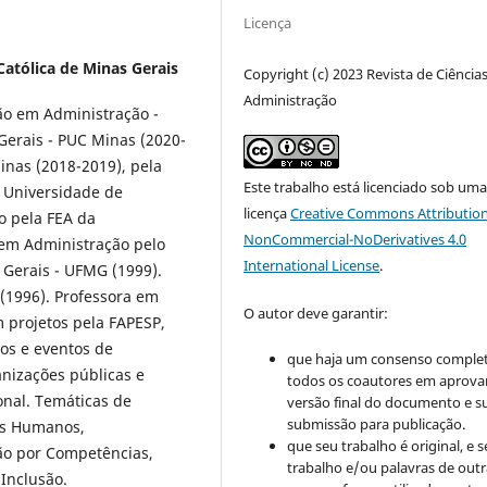
Licença
Católica de Minas Gerais
Copyright (c) 2023 Revista de Ciência
Administração
o em Administração -
Gerais - PUC Minas (2020-
inas (2018-2019), pela
Este trabalho está licenciado sob um
 Universidade de
licença
Creative Commons Attribution
o pela FEA da
NonCommercial-NoDerivatives 4.0
 em Administração pelo
International License
.
Gerais - UFMG (1999).
(1996). Professora em
O autor deve garantir:
projetos pela FAPESP,
os e eventos de
que haja um consenso comple
nizações públicas e
todos os coautores em aprova
onal. Temáticas de
versão final do documento e s
submissão para publicação.
sos Humanos,
que seu trabalho é original, e s
ão por Competências,
trabalho e/ou palavras de outr
Inclusão.