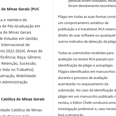
pessoas foram utilizados, esta
foram devidamente reconhecid
a de Minas Gerais (PUC
Plágio em todas as suas formas cons
ora e membro do
um comportamento antiético de
a de Pós-Graduação em
publicação e é inaceitável. RCA reserv
ca de Minas Gerais
direito de usar software ou quaisquer
de Estudos em Gestão,
outros métodos de detecção de plági
 Internacional de
nio 2022-2024). Áreas de
Todas as submissões recebidas para
iciência; Raça; Gênero;
avaliação na revista RCA passam por
, Retenção, Sucessão,
identificação de plágio e autoplágio.
 Vida no Trabalho);
Plágios identificados em manuscritos
atriação, Mobilidade
durante o processo de avaliação
em Administração
acarretarão no arquivamento da
submissão. No caso de identificação 
plágio em um manuscrito publicado 
 Católica de Minas Gerais
revista, o Editor Chefe conduzirá uma
investigação preliminar e, caso necess
sidade Católica de Minas
fará a retratação.