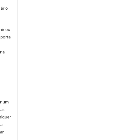
uário
mir ou
uporte
r a
er um
ças
alquer
ra
ar