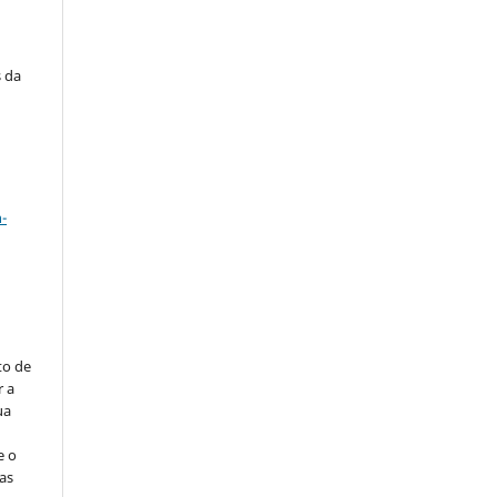
s da
a
-
to de
r a
ua
e o
as