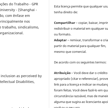
lações do Trabalho - GPR
Esta licença permite que qualquer us
niversity - (Shanghai -
tenha direito de:
ção, com ênfase em
rincipalmente nos
Compartilhar
– copiar, baixar, impri
 trabalho, sindicalismo,
redistribuir o material em qualquer s
organizacional.
ou formato.
Adaptar
– remixar, transformar e cria
partir do material para qualquer fim,
mesmo que comercial.
De acordo com os seguintes termos:
Atribuição
– Você deve dar o crédito
 inclusion as perceived by
apropriado (citar e referenciar), prov
tellectual Disabilities,
link para a licença e indicar se mudan
foram feitas. Você deve fazê-lo em qu
circunstância razoável, mas de manei
alguma que sugira ao licenciante apoi
você ou o seu uso.