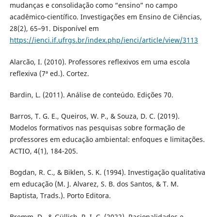
mudanças e consolidação como “ensino” no campo
acadêmico-científico. Investigações em Ensino de Ciências,
28(2), 65–91. Disponível em
https://ienci.if.ufrgs.br/index.php/ienci/article/view/3113
Alarcão, I. (2010). Professores reflexivos em uma escola
reflexiva (7ª ed.). Cortez.
Bardin, L. (2011). Análise de conteúdo. Edições 70.
Barros, T. G. E., Queiros, W. P., & Souza, D. C. (2019).
Modelos formativos nas pesquisas sobre formação de
professores em educação ambiental: enfoques e limitações.
ACTIO, 4(1), 184-205.
Bogdan, R. C., & Biklen, S. K. (1994). Investigação qualitativa
em educação (M. J. Alvarez, S. B. dos Santos, & T. M.
Baptista, Trads.). Porto Editora.
Bremm, D., & Güllich, R. I. C. (2022). Racionalidades e