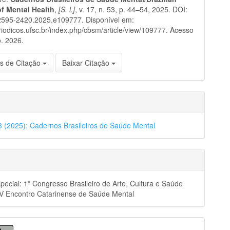
of Mental Health
,
[S. l.]
, v. 17, n. 53, p. 44–54, 2025. DOI:
2595-2420.2025.e109777. Disponível em:
eriodicos.ufsc.br/index.php/cbsm/article/view/109777. Acesso
. 2026.
s de Citação
Baixar Citação
53 (2025): Cadernos Brasileiros de Saúde Mental
pecial: 1º Congresso Brasileiro de Arte, Cultura e Saúde
XV Encontro Catarinense de Saúde Mental