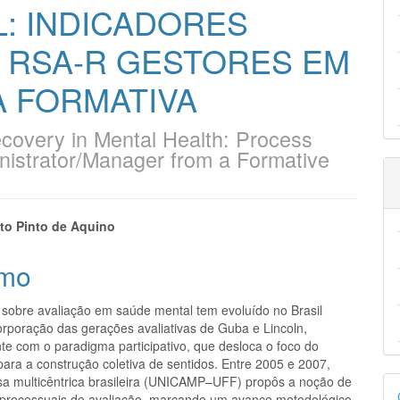
: INDICADORES
 RSA-R GESTORES EM
A FORMATIVA
ecovery in Mental Health: Process
nistrator/Manager from a Formative
eúdo
to Pinto de Aquino
mo
 sobre avaliação em saúde mental tem evoluído no Brasil
pal
orporação das gerações avaliativas de Guba e Lincoln,
te com o paradigma participativo, que desloca o foco do
para a construção coletiva de sentidos. Entre 2005 e 2007,
D
a multicêntrica brasileira (UNICAMP–UFF) propôs a noção de
 processuais de avaliação, marcando um avanço metodológico