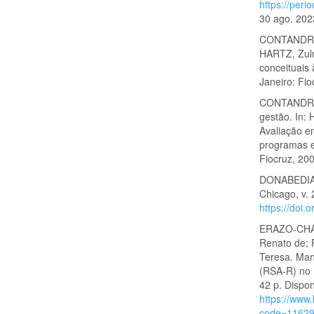
https://peri
30 ago. 202
CONTANDRIOP
HARTZ, Zulm
conceituais
Janeiro: Fio
CONTANDRIO
gestão. In: 
Avaliação e
programas e
Fiocruz, 200
DONABEDIAN,
Chicago, v.
https://doi
ERAZO-CHAVE
Renato de;
Teresa. Man
(RSA-R) no 
42 p. Dispo
https://www.
code=1162