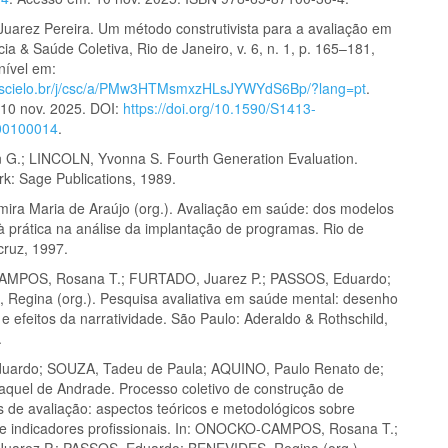
arez Pereira. Um método construtivista para a avaliação em
ia & Saúde Coletiva, Rio de Janeiro, v. 6, n. 1, p. 165–181,
nível em:
w.scielo.br/j/csc/a/PMw3HTMsmxzHLsJYWYdS6Bp/?lang=pt
.
10 nov. 2025. DOI:
https://doi.org/10.1590/S1413-
00100014
.
G.; LINCOLN, Yvonna S. Fourth Generation Evaluation.
k: Sage Publications, 1989.
ira Maria de Araújo (org.). Avaliação em saúde: dos modelos
 à prática na análise da implantação de programas. Rio de
cruz, 1997.
POS, Rosana T.; FURTADO, Juarez P.; PASSOS, Eduardo;
Regina (org.). Pesquisa avaliativa em saúde mental: desenho
o e efeitos da narratividade. São Paulo: Aderaldo & Rothschild,
.
uardo; SOUZA, Tadeu de Paula; AQUINO, Paulo Renato de;
uel de Andrade. Processo coletivo de construção de
s de avaliação: aspectos teóricos e metodológicos sobre
s e indicadores profissionais. In: ONOCKO-CAMPOS, Rosana T.;
uarez P.; PASSOS, Eduardo; BENEVIDES, Regina (org.).