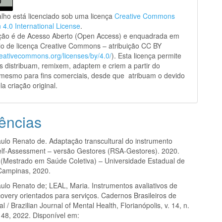
alho está licenciado sob uma licença
Creative Commons
n 4.0 International License
.
ação é de Acesso Aberto (Open Access) e enquadrada em
o de licença Creative Commons – atribuição CC BY
creativecommons.org/licenses/by/4.0/
). Esta licença permite
s distribuam, remixem, adaptem e criem a partir do
 mesmo para fins comerciais, desde que atribuam o devido
la criação original.
ências
lo Renato de. Adaptação transcultural do instrumento
lf-Assessment – versão Gestores (RSA-Gestores). 2020.
 (Mestrado em Saúde Coletiva) – Universidade Estadual de
Campinas, 2020.
lo Renato de; LEAL, Maria. Instrumentos avaliativos de
covery orientados para serviços. Cadernos Brasileiros de
 / Brazilian Journal of Mental Health, Florianópolis, v. 14, n.
148, 2022. Disponível em: