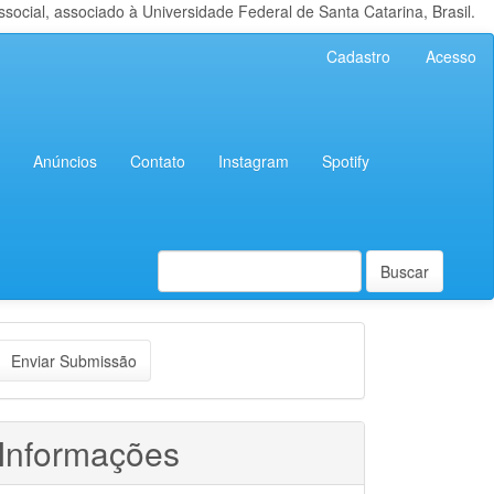
cial, associado à Universidade Federal de Santa Catarina, Brasil.
Cadastro
Acesso
Anúncios
Contato
Instagram
Spotify
Buscar
nviar
Enviar Submissão
ubmissão
Informações