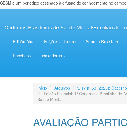
CBSM é um periódico destinado à difusão do conhecimento no campo da
Navegação
Principal
Conteúdo
Cadernos Brasileiros de Saúde Mental/Brazilian Journ
principal
Barra
Lateral
Edição Atual
Edições anteriores
Sobre a Revista
Facebook
Indexadores
Início
Arquivos
v. 17 n. 53 (2025): Cadern
Edição Especial: 1º Congresso Brasileiro de A
Saúde Mental
AVALIAÇÃO PARTI