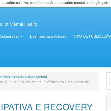
 saúde coletiva, com foco na área da saúde mental e atenção psicosso
al of Mental Health
Submissões
Diretrizes para Autores
TAXA DE PUBLICAÇÃO
E
os Brasileiros de Saúde Mental
rte, Cultura e Saúde Mental. XV Encontro Catarinense de
S
CIPATIVA E RECOVERY