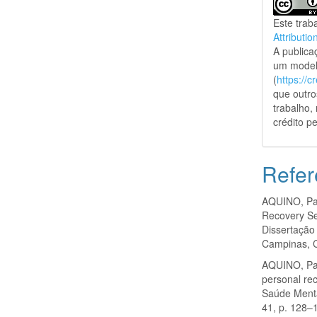
Este trab
Attributio
A public
um model
(
https://
que outro
trabalho,
crédito pe
Refer
AQUINO, Pau
Recovery Se
Dissertação
Campinas, 
AQUINO, Pau
personal re
Saúde Mental
41, p. 128–