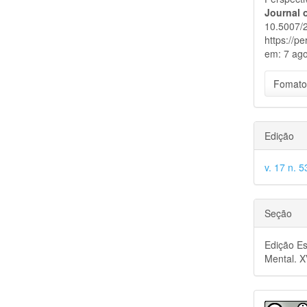
Journal 
10.5007/
https://p
em: 7 ago
Fomato
Edição
v. 17 n. 
Seção
Edição Es
Mental. 