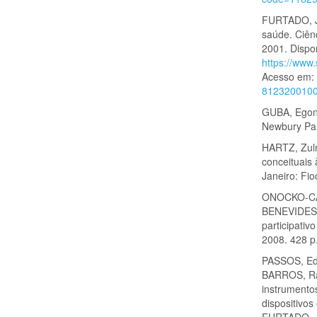
FURTADO, Ju
saúde. Ciênc
2001. Dispo
https://ww
Acesso em: 
812320010
GUBA, Egon 
Newbury Par
HARTZ, Zulm
conceituais
Janeiro: Fio
ONOCKO-CAM
BENEVIDES, 
participativ
2008. 428 p
PASSOS, Ed
BARROS, Raq
instrumento
dispositivo
FURTADO, J