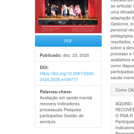
ao articular
uma década
adaptação t
Gestores, in
personal re
pedagógica 
PDF
resultados,
sobre a dime
processo e 
Publicado:
dez. 23, 2025
avaliativos
como disposi
DOI:
participativ
https://doi.org/10.5007/2595-
saúde menta
2420.2025.e109777
Detal
Como Cit
Palavras-chave:
do
Avaliação em saúde mental
recovery Indicadores
AQUINO, 
artigo
processuais Pesquisa
RECOVER
participativa Gestão de
O RSA-R
serviços
Participa
Indicator
Perspecti