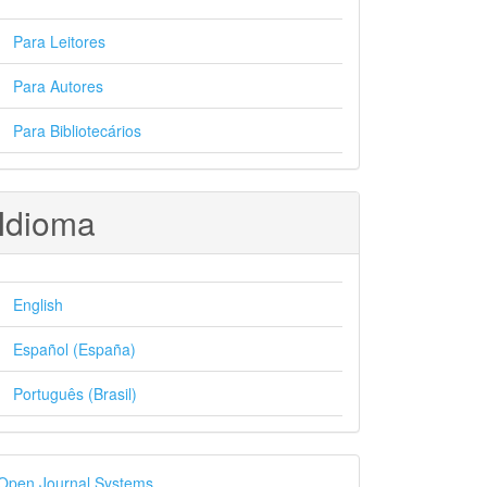
Para Leitores
Para Autores
Para Bibliotecários
Idioma
English
Español (España)
Português (Brasil)
esenvolvido
Open Journal Systems