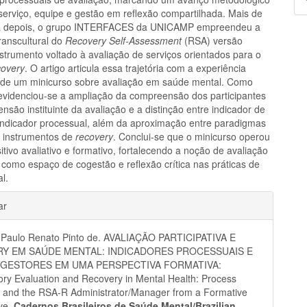
p
 serviço, equipe e gestão em reflexão compartilhada. Mais de
 depois, o grupo INTERFACES da UNICAMP empreendeu a
ranscultural do
Recovery Self-Assessment
(RSA) versão
strumento voltado à avaliação de serviços orientados para o
covery
. O artigo articula essa trajetória com a experiência
de um minicurso sobre avaliação em saúde mental. Como
 evidenciou-se a ampliação da compreensão dos participantes
nsão instituinte da avaliação e a distinção entre indicador de
indicador processual, além da aproximação entre paradigmas
 e instrumentos de
recovery
. Conclui-se que o minicurso operou
tivo avaliativo e formativo, fortalecendo a noção de avaliação
a como espaço de cogestão e reflexão crítica nas práticas de
l.
hes
ar
Paulo Renato Pinto de. AVALIAÇÃO PARTICIPATIVA E
Y EM SAÚDE MENTAL: INDICADORES PROCESSUAIS E
 GESTORES EM UMA PERSPECTIVA FORMATIVA:
tory Evaluation and Recovery in Mental Health: Process
s and the RSA-R Administrator/Manager from a Formative
ve.
Cadernos Brasileiros de Saúde Mental/Brazilian