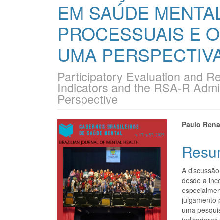
EM SAÚDE MENTAL
PROCESSUAIS E O
UMA PERSPECTIV
Participatory Evaluation and R
Indicators and the RSA-R Admi
Perspective
Barra
Cont
Paulo Rena
lateral
do
Resu
de
artigo
A discussão
artigos
princi
desde a inc
especialmen
julgamento 
uma pesquis
indicadores