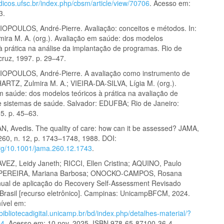
odicos.ufsc.br/index.php/cbsm/article/view/70706
. Acesso em:
3.
OULOS, André-Pierre. Avaliação: conceitos e métodos. In:
ira M. A. (org.). Avaliação em saúde: dos modelos
 à prática na análise da implantação de programas. Rio de
cruz, 1997. p. 29–47.
POULOS, André-Pierre. A avaliação como instrumento de
HARTZ, Zulmira M. A.; VIEIRA-DA-SILVA, Lígia M. (org.).
m saúde: dos modelos teóricos à prática na avaliação de
 sistemas de saúde. Salvador: EDUFBA; Rio de Janeiro:
5. p. 45–63.
 Avedis. The quality of care: how can it be assessed? JAMA,
 260, n. 12, p. 1743–1748, 1988. DOI:
.org/10.1001/jama.260.12.1743
.
Z, Leidy Janeth; RICCI, Ellen Cristina; AQUINO, Paulo
 PEREIRA, Mariana Barbosa; ONOCKO-CAMPOS, Rosana
ual de aplicação do Recovery Self-Assessment Revisado
Brasil [recurso eletrônico]. Campinas: UnicampBFCM, 2024.
nível em:
bibliotecadigital.unicamp.br/bd/index.php/detalhes-material/?
94
. Acesso em: 10 nov. 2025. ISBN 978-65-87100-36-4.