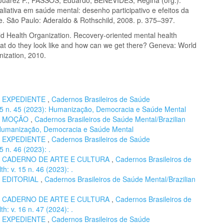
liativa em saúde mental: desenho participativo e efeitos da
de. São Paulo: Aderaldo & Rothschild, 2008. p. 375–397.
 Health Organization. Recovery-oriented mental health
hat do they look like and how can we get there? Geneva: World
nization, 2010.
,
EXPEDIENTE
,
Cadernos Brasileiros de Saúde
. 15 n. 45 (2023): Humanização, Democracia e Saúde Mental
,
MOÇÃO
,
Cadernos Brasileiros de Saúde Mental/Brazilian
): Humanização, Democracia e Saúde Mental
,
EXPEDIENTE
,
Cadernos Brasileiros de Saúde
5 n. 46 (2023): .
,
CADERNO DE ARTE E CULTURA
,
Cadernos Brasileiros de
h: v. 15 n. 46 (2023): .
,
EDITORIAL
,
Cadernos Brasileiros de Saúde Mental/Brazilian
,
CADERNO DE ARTE E CULTURA
,
Cadernos Brasileiros de
h: v. 16 n. 47 (2024): .
,
EXPEDIENTE
,
Cadernos Brasileiros de Saúde