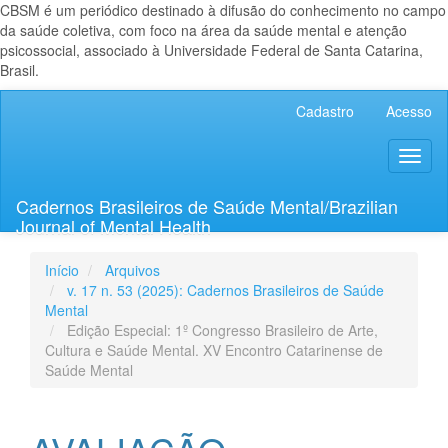
CBSM é um periódico destinado à difusão do conhecimento no campo
da saúde coletiva, com foco na área da saúde mental e atenção
psicossocial, associado à Universidade Federal de Santa Catarina,
Brasil.
Navegação
Cadastro
Acesso
Principal
Conteúdo
Toggl
principal
naviga
Barra
Lateral
Cadernos Brasileiros de Saúde Mental/Brazilian
Journal of Mental Health
Início
Arquivos
v. 17 n. 53 (2025): Cadernos Brasileiros de Saúde
Mental
Edição Especial: 1º Congresso Brasileiro de Arte,
Cultura e Saúde Mental. XV Encontro Catarinense de
Saúde Mental