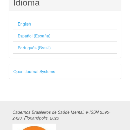
Idioma
English
Español (España)
Português (Brasil)
Desenvolvido
Open Journal Systems
por
Cadernos
Br
asileiros
de Saúde Mental, e-ISSN 2595-
2420, Florianópolis, 2023