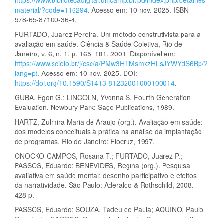
material/?code=116294
. Acesso em: 10 nov. 2025. ISBN
978-65-87100-36-4.
FURTADO, Juarez Pereira. Um método construtivista para a
avaliação em saúde. Ciência & Saúde Coletiva, Rio de
Janeiro, v. 6, n. 1, p. 165–181, 2001. Disponível em:
https://www.scielo.br/j/csc/a/PMw3HTMsmxzHLsJYWYdS6Bp/?
lang=pt
. Acesso em: 10 nov. 2025. DOI:
https://doi.org/10.1590/S1413-81232001000100014
.
GUBA, Egon G.; LINCOLN, Yvonna S. Fourth Generation
Evaluation. Newbury Park: Sage Publications, 1989.
HARTZ, Zulmira Maria de Araújo (org.). Avaliação em saúde:
dos modelos conceituais à prática na análise da implantação
de programas. Rio de Janeiro: Fiocruz, 1997.
ONOCKO-CAMPOS, Rosana T.; FURTADO, Juarez P.;
PASSOS, Eduardo; BENEVIDES, Regina (org.). Pesquisa
avaliativa em saúde mental: desenho participativo e efeitos
da narratividade. São Paulo: Aderaldo & Rothschild, 2008.
428 p.
PASSOS, Eduardo; SOUZA, Tadeu de Paula; AQUINO, Paulo