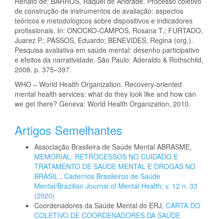
Renato de; BARROS, Raquel de Andrade. Processo coletivo
de construção de instrumentos de avaliação: aspectos
teóricos e metodológicos sobre dispositivos e indicadores
profissionais. In: ONOCKO-CAMPOS, Rosana T.; FURTADO,
Juarez P.; PASSOS, Eduardo; BENEVIDES, Regina (org.).
Pesquisa avaliativa em saúde mental: desenho participativo
e efeitos da narratividade. São Paulo: Aderaldo & Rothschild,
2008. p. 375–397.
WHO – World Health Organization. Recovery-oriented
mental health services: what do they look like and how can
we get there? Geneva: World Health Organization, 2010.
Artigos Semelhantes
Associação Brasileira de Saúde Mental ABRASME,
MEMORIAL: RETROCESSOS NO CUIDADO E
TRATAMENTO DE SAÚDE MENTAL E DROGAS NO
BRASIL
,
Cadernos Brasileiros de Saúde
Mental/Brazilian Journal of Mental Health: v. 12 n. 33
(2020)
Coordenadores da Saúde Mental do ERJ,
CARTA DO
COLETIVO DE COORDENADORES DA SAÚDE