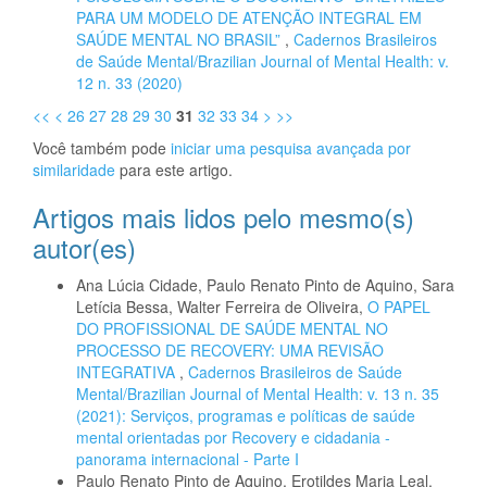
PARA UM MODELO DE ATENÇÃO INTEGRAL EM
SAÚDE MENTAL NO BRASIL”
,
Cadernos Brasileiros
de Saúde Mental/Brazilian Journal of Mental Health: v.
12 n. 33 (2020)
<<
<
26
27
28
29
30
31
32
33
34
>
>>
Você também pode
iniciar uma pesquisa avançada por
similaridade
para este artigo.
Artigos mais lidos pelo mesmo(s)
autor(es)
Ana Lúcia Cidade, Paulo Renato Pinto de Aquino, Sara
Letícia Bessa, Walter Ferreira de Oliveira,
O PAPEL
DO PROFISSIONAL DE SAÚDE MENTAL NO
PROCESSO DE RECOVERY: UMA REVISÃO
INTEGRATIVA
,
Cadernos Brasileiros de Saúde
Mental/Brazilian Journal of Mental Health: v. 13 n. 35
(2021): Serviços, programas e políticas de saúde
mental orientadas por Recovery e cidadania -
panorama internacional - Parte I
Paulo Renato Pinto de Aquino, Erotildes Maria Leal,