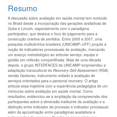
do
Resumo
artigo
A discussão sobre avaliação em saúde mental tem evoluído
principal
no Brasil desde a incorporação das gerações avaliativas de
Guba e Lincoln, especialmente com o paradigma
participativo, que desloca o foco do julgamento para a
construção coletiva de sentidos. Entre 2005 e 2007, uma
pesquisa multicêntrica brasileira (UNICAMP–UFF) propôs a
noção de indicadores processuais de avaliação, marcando
um avanço metodológico ao articular serviço, equipe e
gestão em reflexão compartilhada. Mais de uma década
depois, o grupo INTERFACES da UNICAMP empreendeu a
adaptação transcultural do
Recovery Self-Assessment
(RSA)
versão Gestores, instrumento voltado à avaliação de
serviços orientados para o
personal recovery
. O artigo
articula essa trajetória com a experiência pedagógica de um
minicurso sobre avaliação em saúde mental. Como
resultados, evidenciou-se a ampliação da compreensão dos
participantes sobre a dimensão instituinte da avaliação e a
distinção entre indicador de processo e indicador processual,
além da aproximação entre paradigmas avaliativos e