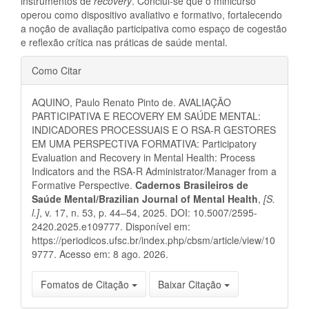
instrumentos de
recovery
. Conclui-se que o minicurso
operou como dispositivo avaliativo e formativo, fortalecendo
a noção de avaliação participativa como espaço de cogestão
e reflexão crítica nas práticas de saúde mental.
Detalhes
Como Citar
do
AQUINO, Paulo Renato Pinto de. AVALIAÇÃO
artigo
PARTICIPATIVA E RECOVERY EM SAÚDE MENTAL:
INDICADORES PROCESSUAIS E O RSA-R GESTORES
EM UMA PERSPECTIVA FORMATIVA: Participatory
Evaluation and Recovery in Mental Health: Process
Indicators and the RSA-R Administrator/Manager from a
Formative Perspective.
Cadernos Brasileiros de
Saúde Mental/Brazilian Journal of Mental Health
,
[S.
l.]
, v. 17, n. 53, p. 44–54, 2025. DOI: 10.5007/2595-
2420.2025.e109777. Disponível em:
https://periodicos.ufsc.br/index.php/cbsm/article/view/10
9777. Acesso em: 8 ago. 2026.
Fomatos de Citação
Baixar Citação