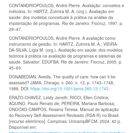
CONTANDRIOPOULOS, André-Pierre. Avaliação: conceitos e
métodos. In: HARTZ, Zulmira M. A. (org.). Avaliação em
saúde: dos modelos conceituais à prática na análise da
implantação de programas. Rio de Janeiro: Fiocruz, 1997. p.
29–47.
CONTANDRIOPOULOS, André-Pierre. A avaliação como
instrumento de gestão. In: HARTZ, Zulmira M. A.; VIEIRA-
DA-SILVA, Lígia M. (org.). Avaliação em saúde: dos modelos
teóricos à prática na avaliação de programas e sistemas de
saúde. Salvador: EDUFBA; Rio de Janeiro: Fiocruz, 2005. p.
45–63.
DONABEDIAN, Avedis. The quality of care: how can it be
assessed? JAMA, Chicago, v. 260, n. 12, p. 1743–1748,
1988. DOI:
https://doi.org/10.1001/jama.260.12.1743
.
ERAZO-CHAVEZ, Leidy Janeth; RICCI, Ellen Cristina;
AQUINO, Paulo Renato de; PEREIRA, Mariana Barbosa;
ONOCKO-CAMPOS, Rosana Teresa. Manual de aplicação
do Recovery Self-Assessment Revisado (RSA-R) no Brasil
[recurso eletrônico]. Campinas: UnicampBFCM, 2024. 42 p.
Disponível em:
https://www.bibliotecadigital.unicamp.br/bd/index.php/detalhes-