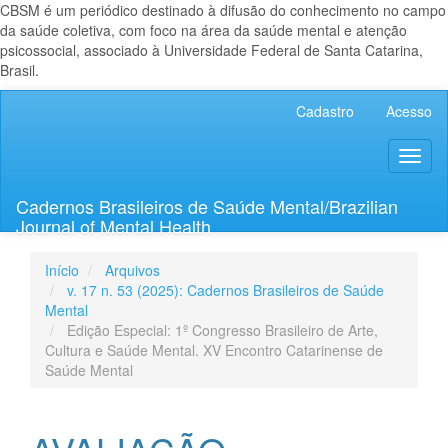
CBSM é um periódico destinado à difusão do conhecimento no campo
da saúde coletiva, com foco na área da saúde mental e atenção
psicossocial, associado à Universidade Federal de Santa Catarina,
Brasil.
Navegação
Cadastro
Acesso
Principal
Conteúdo
Toggl
principal
naviga
Barra
Lateral
Cadernos Brasileiros de Saúde Mental/Brazilian
Journal of Mental Health
Início
Arquivos
v. 17 n. 53 (2025): Cadernos Brasileiros de Saúde
Mental
Edição Especial: 1º Congresso Brasileiro de Arte,
Cultura e Saúde Mental. XV Encontro Catarinense de
Saúde Mental