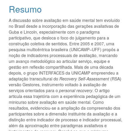
do
Resumo
artigo
A discussão sobre avaliação em saúde mental tem evoluído
principal
no Brasil desde a incorporação das gerações avaliativas de
Guba e Lincoln, especialmente com o paradigma
participativo, que desloca o foco do julgamento para a
construção coletiva de sentidos. Entre 2005 e 2007, uma
pesquisa multicêntrica brasileira (UNICAMP–UFF) propôs a
noção de indicadores processuais de avaliação, marcando
um avanço metodológico ao articular serviço, equipe e
gestão em reflexão compartilhada. Mais de uma década
depois, o grupo INTERFACES da UNICAMP empreendeu a
adaptação transcultural do
Recovery Self-Assessment
(RSA)
versão Gestores, instrumento voltado à avaliação de
serviços orientados para o
personal recovery
. O artigo
articula essa trajetória com a experiência pedagógica de um
minicurso sobre avaliação em saúde mental. Como
resultados, evidenciou-se a ampliação da compreensão dos
participantes sobre a dimensão instituinte da avaliação e a
distinção entre indicador de processo e indicador processual,
além da aproximação entre paradigmas avaliativos e