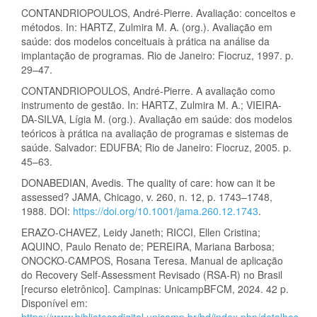
CONTANDRIOPOULOS, André-Pierre. Avaliação: conceitos e
métodos. In: HARTZ, Zulmira M. A. (org.). Avaliação em
saúde: dos modelos conceituais à prática na análise da
implantação de programas. Rio de Janeiro: Fiocruz, 1997. p.
29–47.
CONTANDRIOPOULOS, André-Pierre. A avaliação como
instrumento de gestão. In: HARTZ, Zulmira M. A.; VIEIRA-
DA-SILVA, Lígia M. (org.). Avaliação em saúde: dos modelos
teóricos à prática na avaliação de programas e sistemas de
saúde. Salvador: EDUFBA; Rio de Janeiro: Fiocruz, 2005. p.
45–63.
DONABEDIAN, Avedis. The quality of care: how can it be
assessed? JAMA, Chicago, v. 260, n. 12, p. 1743–1748,
1988. DOI:
https://doi.org/10.1001/jama.260.12.1743
.
ERAZO-CHAVEZ, Leidy Janeth; RICCI, Ellen Cristina;
AQUINO, Paulo Renato de; PEREIRA, Mariana Barbosa;
ONOCKO-CAMPOS, Rosana Teresa. Manual de aplicação
do Recovery Self-Assessment Revisado (RSA-R) no Brasil
[recurso eletrônico]. Campinas: UnicampBFCM, 2024. 42 p.
Disponível em:
https://www.bibliotecadigital.unicamp.br/bd/index.php/detalhes-