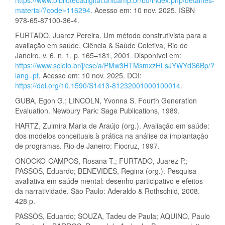
material/?code=116294
. Acesso em: 10 nov. 2025. ISBN
978-65-87100-36-4.
FURTADO, Juarez Pereira. Um método construtivista para a
avaliação em saúde. Ciência & Saúde Coletiva, Rio de
Janeiro, v. 6, n. 1, p. 165–181, 2001. Disponível em:
https://www.scielo.br/j/csc/a/PMw3HTMsmxzHLsJYWYdS6Bp/?
lang=pt
. Acesso em: 10 nov. 2025. DOI:
https://doi.org/10.1590/S1413-81232001000100014
.
GUBA, Egon G.; LINCOLN, Yvonna S. Fourth Generation
Evaluation. Newbury Park: Sage Publications, 1989.
HARTZ, Zulmira Maria de Araújo (org.). Avaliação em saúde:
dos modelos conceituais à prática na análise da implantação
de programas. Rio de Janeiro: Fiocruz, 1997.
ONOCKO-CAMPOS, Rosana T.; FURTADO, Juarez P.;
PASSOS, Eduardo; BENEVIDES, Regina (org.). Pesquisa
avaliativa em saúde mental: desenho participativo e efeitos
da narratividade. São Paulo: Aderaldo & Rothschild, 2008.
428 p.
PASSOS, Eduardo; SOUZA, Tadeu de Paula; AQUINO, Paulo