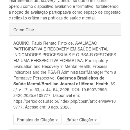
instrumentos de
recovery
. Conclui-se que o minicurso
operou como dispositivo avaliativo e formativo, fortalecendo
a noção de avaliação participativa como espaço de cogestão
e reflexão crítica nas práticas de saúde mental.
Detalhes
Como Citar
do
AQUINO, Paulo Renato Pinto de. AVALIAÇÃO
artigo
PARTICIPATIVA E RECOVERY EM SAÚDE MENTAL:
INDICADORES PROCESSUAIS E O RSA-R GESTORES
EM UMA PERSPECTIVA FORMATIVA: Participatory
Evaluation and Recovery in Mental Health: Process
Indicators and the RSA-R Administrator/Manager from a
Formative Perspective.
Cadernos Brasileiros de
Saúde Mental/Brazilian Journal of Mental Health
,
[S.
l.]
, v. 17, n. 53, p. 44–54, 2025. DOI: 10.5007/2595-
2420.2025.e109777. Disponível em:
https://periodicos.ufsc.br/index.php/cbsm/article/view/10
9777. Acesso em: 9 ago. 2026.
Fomatos de Citação
Baixar Citação