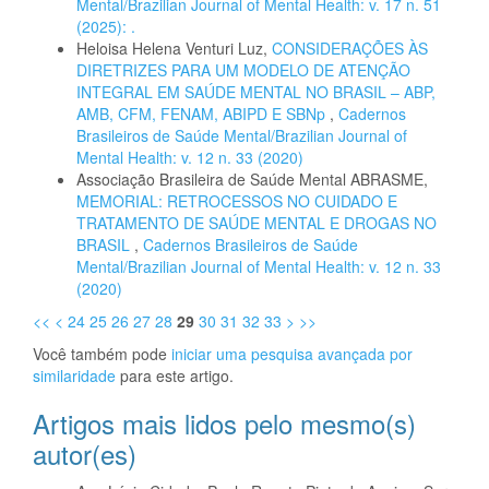
Mental/Brazilian Journal of Mental Health: v. 17 n. 51
(2025): .
Heloisa Helena Venturi Luz,
CONSIDERAÇÕES ÀS
DIRETRIZES PARA UM MODELO DE ATENÇÃO
INTEGRAL EM SAÚDE MENTAL NO BRASIL – ABP,
AMB, CFM, FENAM, ABIPD E SBNp
,
Cadernos
Brasileiros de Saúde Mental/Brazilian Journal of
Mental Health: v. 12 n. 33 (2020)
Associação Brasileira de Saúde Mental ABRASME,
MEMORIAL: RETROCESSOS NO CUIDADO E
TRATAMENTO DE SAÚDE MENTAL E DROGAS NO
BRASIL
,
Cadernos Brasileiros de Saúde
Mental/Brazilian Journal of Mental Health: v. 12 n. 33
(2020)
<<
<
24
25
26
27
28
29
30
31
32
33
>
>>
Você também pode
iniciar uma pesquisa avançada por
similaridade
para este artigo.
Artigos mais lidos pelo mesmo(s)
autor(es)