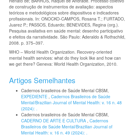
Renato de; BARROS, Raquel de Andrade. Processo coletivo
de construção de instrumentos de avaliação: aspectos
teóricos e metodológicos sobre dispositivos e indicadores
profissionais. In: ONOCKO-CAMPOS, Rosana T.; FURTADO,
Juarez P.; PASSOS, Eduardo; BENEVIDES, Regina (org.).
Pesquisa avaliativa em saúde mental: desenho participativo
e efeitos da narratividade. São Paulo: Aderaldo & Rothschild,
2008. p. 375–397.
WHO – World Health Organization. Recovery-oriented
mental health services: what do they look like and how can
we get there? Geneva: World Health Organization, 2010.
Artigos Semelhantes
Cadernos brasileiros de Saúde Mental CBSM,
EXPEDIENTE
,
Cadernos Brasileiros de Saúde
Mental/Brazilian Journal of Mental Health: v. 16 n. 48
(2024): .
Cadernos brasileiros de Saúde Mental CBSM,
CADERNO DE ARTE E CULTURA
,
Cadernos
Brasileiros de Saúde Mental/Brazilian Journal of
Mental Health: v. 16 n. 49 (2024): .