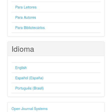
Para Leitores
Para Autores
Para Bibliotecários
Idioma
English
Español (España)
Português (Brasil)
Desenvolvido
Open Journal Systems