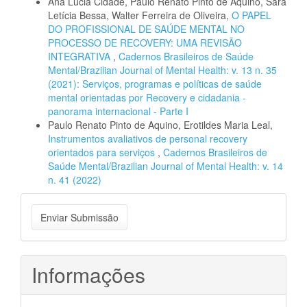
Ana Lúcia Cidade, Paulo Renato Pinto de Aquino, Sara
Letícia Bessa, Walter Ferreira de Oliveira,
O PAPEL
DO PROFISSIONAL DE SAÚDE MENTAL NO
PROCESSO DE RECOVERY: UMA REVISÃO
INTEGRATIVA
,
Cadernos Brasileiros de Saúde
Mental/Brazilian Journal of Mental Health: v. 13 n. 35
(2021): Serviços, programas e políticas de saúde
mental orientadas por Recovery e cidadania -
panorama internacional - Parte I
Paulo Renato Pinto de Aquino, Erotildes Maria Leal,
Instrumentos avaliativos de personal recovery
orientados para serviços
,
Cadernos Brasileiros de
Saúde Mental/Brazilian Journal of Mental Health: v. 14
n. 41 (2022)
Enviar
Enviar Submissão
Submissão
Informações