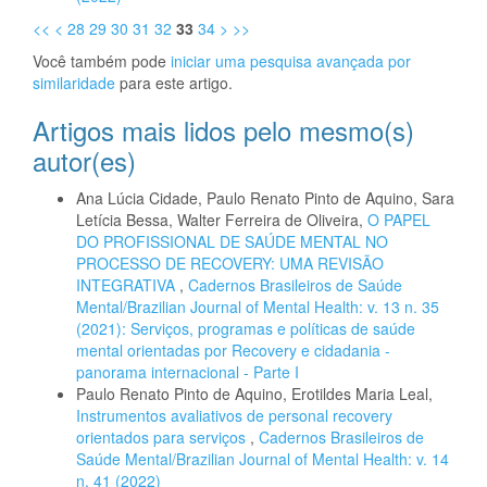
<<
<
28
29
30
31
32
33
34
>
>>
Você também pode
iniciar uma pesquisa avançada por
similaridade
para este artigo.
Artigos mais lidos pelo mesmo(s)
autor(es)
Ana Lúcia Cidade, Paulo Renato Pinto de Aquino, Sara
Letícia Bessa, Walter Ferreira de Oliveira,
O PAPEL
DO PROFISSIONAL DE SAÚDE MENTAL NO
PROCESSO DE RECOVERY: UMA REVISÃO
INTEGRATIVA
,
Cadernos Brasileiros de Saúde
Mental/Brazilian Journal of Mental Health: v. 13 n. 35
(2021): Serviços, programas e políticas de saúde
mental orientadas por Recovery e cidadania -
panorama internacional - Parte I
Paulo Renato Pinto de Aquino, Erotildes Maria Leal,
Instrumentos avaliativos de personal recovery
orientados para serviços
,
Cadernos Brasileiros de
Saúde Mental/Brazilian Journal of Mental Health: v. 14
n. 41 (2022)