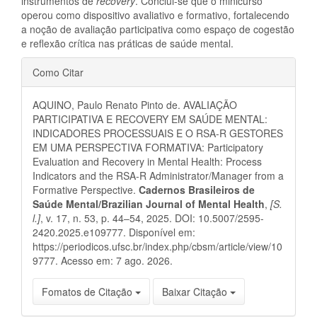
instrumentos de
recovery
. Conclui-se que o minicurso
operou como dispositivo avaliativo e formativo, fortalecendo
a noção de avaliação participativa como espaço de cogestão
e reflexão crítica nas práticas de saúde mental.
Detalhes
Como Citar
do
AQUINO, Paulo Renato Pinto de. AVALIAÇÃO
artigo
PARTICIPATIVA E RECOVERY EM SAÚDE MENTAL:
INDICADORES PROCESSUAIS E O RSA-R GESTORES
EM UMA PERSPECTIVA FORMATIVA: Participatory
Evaluation and Recovery in Mental Health: Process
Indicators and the RSA-R Administrator/Manager from a
Formative Perspective.
Cadernos Brasileiros de
Saúde Mental/Brazilian Journal of Mental Health
,
[S.
l.]
, v. 17, n. 53, p. 44–54, 2025. DOI: 10.5007/2595-
2420.2025.e109777. Disponível em:
https://periodicos.ufsc.br/index.php/cbsm/article/view/10
9777. Acesso em: 7 ago. 2026.
Fomatos de Citação
Baixar Citação