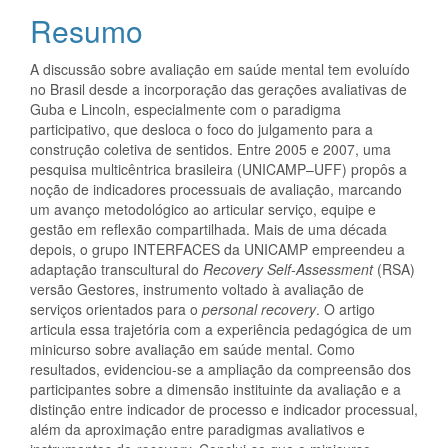
do
Resumo
artigo
A discussão sobre avaliação em saúde mental tem evoluído
principal
no Brasil desde a incorporação das gerações avaliativas de
Guba e Lincoln, especialmente com o paradigma
participativo, que desloca o foco do julgamento para a
construção coletiva de sentidos. Entre 2005 e 2007, uma
pesquisa multicêntrica brasileira (UNICAMP–UFF) propôs a
noção de indicadores processuais de avaliação, marcando
um avanço metodológico ao articular serviço, equipe e
gestão em reflexão compartilhada. Mais de uma década
depois, o grupo INTERFACES da UNICAMP empreendeu a
adaptação transcultural do
Recovery Self-Assessment
(RSA)
versão Gestores, instrumento voltado à avaliação de
serviços orientados para o
personal recovery
. O artigo
articula essa trajetória com a experiência pedagógica de um
minicurso sobre avaliação em saúde mental. Como
resultados, evidenciou-se a ampliação da compreensão dos
participantes sobre a dimensão instituinte da avaliação e a
distinção entre indicador de processo e indicador processual,
além da aproximação entre paradigmas avaliativos e