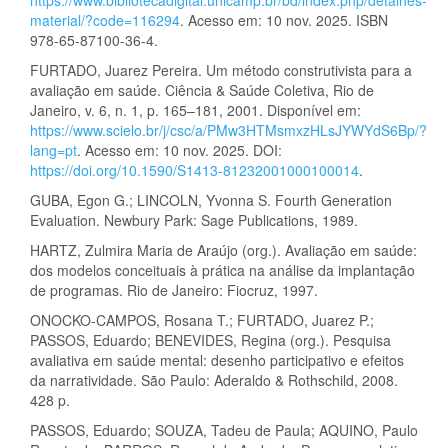
material/?code=116294
. Acesso em: 10 nov. 2025. ISBN
978-65-87100-36-4.
FURTADO, Juarez Pereira. Um método construtivista para a
avaliação em saúde. Ciência & Saúde Coletiva, Rio de
Janeiro, v. 6, n. 1, p. 165–181, 2001. Disponível em:
https://www.scielo.br/j/csc/a/PMw3HTMsmxzHLsJYWYdS6Bp/?
lang=pt
. Acesso em: 10 nov. 2025. DOI:
https://doi.org/10.1590/S1413-81232001000100014
.
GUBA, Egon G.; LINCOLN, Yvonna S. Fourth Generation
Evaluation. Newbury Park: Sage Publications, 1989.
HARTZ, Zulmira Maria de Araújo (org.). Avaliação em saúde:
dos modelos conceituais à prática na análise da implantação
de programas. Rio de Janeiro: Fiocruz, 1997.
ONOCKO-CAMPOS, Rosana T.; FURTADO, Juarez P.;
PASSOS, Eduardo; BENEVIDES, Regina (org.). Pesquisa
avaliativa em saúde mental: desenho participativo e efeitos
da narratividade. São Paulo: Aderaldo & Rothschild, 2008.
428 p.
PASSOS, Eduardo; SOUZA, Tadeu de Paula; AQUINO, Paulo