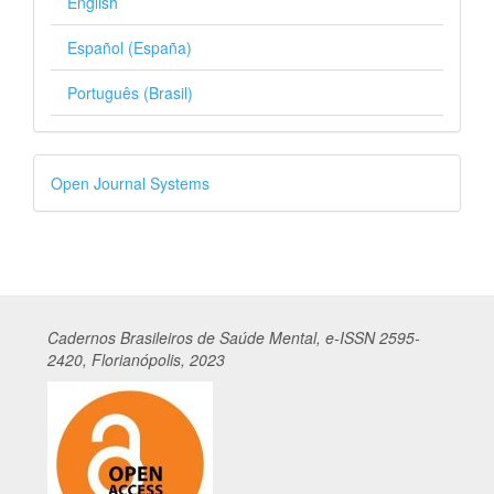
English
Español (España)
Português (Brasil)
Desenvolvido
Open Journal Systems
por
Cadernos
Br
asileiros
de Saúde Mental, e-ISSN 2595-
2420, Florianópolis, 2023