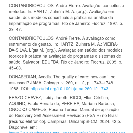
CONTANDRIOPOULOS, André-Pierre. Avaliação: conceitos e
métodos. In: HARTZ, Zulmira M. A. (org.). Avaliação em
saúde: dos modelos conceituais à prática na análise da
implantação de programas. Rio de Janeiro: Fiocruz, 1997. p.
29–47.
CONTANDRIOPOULOS, André-Pierre. A avaliação como
instrumento de gestão. In: HARTZ, Zulmira M. A.; VIEIRA-
DA-SILVA, Lígia M. (org.). Avaliação em saúde: dos modelos
teóricos à prática na avaliação de programas e sistemas de
saúde. Salvador: EDUFBA; Rio de Janeiro: Fiocruz, 2005. p.
45–63.
DONABEDIAN, Avedis. The quality of care: how can it be
assessed? JAMA, Chicago, v. 260, n. 12, p. 1743–1748,
1988. DOI:
https://doi.org/10.1001/jama.260.12.1743
.
ERAZO-CHAVEZ, Leidy Janeth; RICCI, Ellen Cristina;
AQUINO, Paulo Renato de; PEREIRA, Mariana Barbosa;
ONOCKO-CAMPOS, Rosana Teresa. Manual de aplicação
do Recovery Self-Assessment Revisado (RSA-R) no Brasil
[recurso eletrônico]. Campinas: UnicampBFCM, 2024. 42 p.
Disponível em:
https://www.bibliotecadigital.unicamp.br/bd/index.php/detalhes-