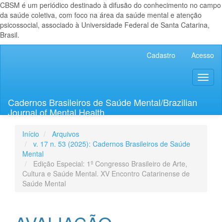
CBSM é um periódico destinado à difusão do conhecimento no campo
da saúde coletiva, com foco na área da saúde mental e atenção
psicossocial, associado à Universidade Federal de Santa Catarina,
Brasil.
Navegação
Cadastro
Acesso
Principal
Conteúdo
Toggl
principal
naviga
Barra
Lateral
Cadernos Brasileiros de Saúde Mental/Brazilian
Journal of Mental Health
Início
Arquivos
v. 17 n. 53 (2025): Cadernos Brasileiros de Saúde
Mental
Edição Especial: 1º Congresso Brasileiro de Arte,
Cultura e Saúde Mental. XV Encontro Catarinense de
Saúde Mental