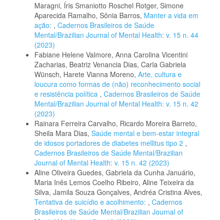
Maragni, Íris Smaniotto Roschel Rotger, Simone
Aparecida Ramalho, Sônia Barros,
Manter a vida em
ação:
,
Cadernos Brasileiros de Saúde
Mental/Brazilian Journal of Mental Health: v. 15 n. 44
(2023)
Fabiane Helene Valmore, Anna Carolina Vicentini
Zacharias, Beatriz Venancia Dias, Carla Gabriela
Wünsch, Harete Vianna Moreno,
Arte, cultura e
loucura como formas de (não) reconhecimento social
e resistência política
,
Cadernos Brasileiros de Saúde
Mental/Brazilian Journal of Mental Health: v. 15 n. 42
(2023)
Rainara Ferreira Carvalho, Ricardo Moreira Barreto,
Sheila Mara Dias,
Saúde mental e bem-estar integral
de idosos portadores de diabetes mellitus tipo 2
,
Cadernos Brasileiros de Saúde Mental/Brazilian
Journal of Mental Health: v. 15 n. 42 (2023)
Aline Oliveira Guedes, Gabriela da Cunha Januário,
Maria Inês Lemos Coelho Ribeiro, Aline Teixeira da
Silva, Jamila Souza Gonçalves, Andréa Cristina Alves,
Tentativa de suicídio e acolhimento:
,
Cadernos
Brasileiros de Saúde Mental/Brazilian Journal of