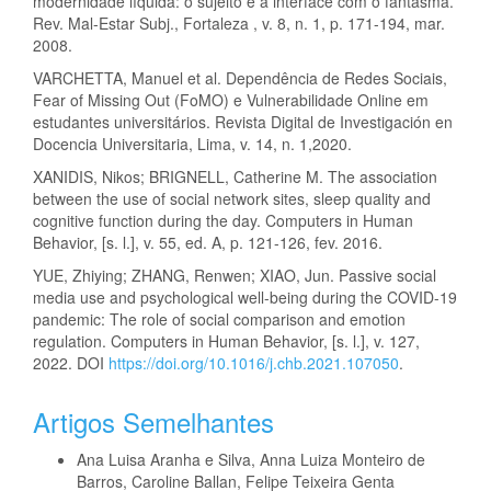
modernidade líquida: o sujeito e a interface com o fantasma.
Rev. Mal-Estar Subj., Fortaleza , v. 8, n. 1, p. 171-194, mar.
2008.
VARCHETTA, Manuel et al. Dependência de Redes Sociais,
Fear of Missing Out (FoMO) e Vulnerabilidade Online em
estudantes universitários. Revista Digital de Investigación en
Docencia Universitaria, Lima, v. 14, n. 1,2020.
XANIDIS, Nikos; BRIGNELL, Catherine M. The association
between the use of social network sites, sleep quality and
cognitive function during the day. Computers in Human
Behavior, [s. l.], v. 55, ed. A, p. 121-126, fev. 2016.
YUE, Zhiying; ZHANG, Renwen; XIAO, Jun. Passive social
media use and psychological well-being during the COVID-19
pandemic: The role of social comparison and emotion
regulation. Computers in Human Behavior, [s. l.], v. 127,
2022. DOI
https://doi.org/10.1016/j.chb.2021.107050
.
Artigos Semelhantes
Ana Luisa Aranha e Silva, Anna Luiza Monteiro de
Barros, Caroline Ballan, Felipe Teixeira Genta