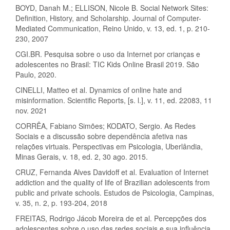
BOYD, Danah M.; ELLISON, Nicole B. Social Network Sites:
Definition, History, and Scholarship. Journal of Computer-
Mediated Communication, Reino Unido, v. 13, ed. 1, p. 210-
230, 2007
CGI.BR. Pesquisa sobre o uso da Internet por crianças e
adolescentes no Brasil: TIC Kids Online Brasil 2019. São
Paulo, 2020.
CINELLI, Matteo et al. Dynamics of online hate and
misinformation. Scientific Reports, [s. l.], v. 11, ed. 22083, 11
nov. 2021
CORRÊA, Fabiano Simões; KODATO, Sergio. As Redes
Sociais e a discussão sobre dependência afetiva nas
relações virtuais. Perspectivas em Psicologia, Uberlândia,
Minas Gerais, v. 18, ed. 2, 30 ago. 2015.
CRUZ, Fernanda Alves Davidoff et al. Evaluation of Internet
addiction and the quality of life of Brazilian adolescents from
public and private schools. Estudos de Psicologia, Campinas,
v. 35, n. 2, p. 193-204, 2018
FREITAS, Rodrigo Jácob Moreira de et al. Percepções dos
adolescentes sobre o uso das redes sociais e sua influência