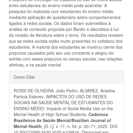
entre estudantes do ensino médio pode acarretar. A
pesquisa foi realizada com estudantes do ensino médio
mediante aplicação de questionário sobre comportamentos
ligados à redes sociais. Os dados foram submetidos à
análise de conteúdo proposta por Bardin e discutidos à luz
da revisão de literatura sobre o tema. Os resultados revelam
que as redes sociais estão muito presentes no cotidiano dos
estudantes. A maioria dos estudantes se mostrou ciente dos
prejuízos causados pelo seu uso constante e alegou ter
sofrido com esses prejuízos no campo escolar, nas relações
afetivas, e na saúde mental.
Detalhes
Como Citar
do
ROSSI DE OLIVEIRA, João Pedro; ALVAREZ, Ariadna
artigo
Patricia Estevez. IMPACTOS DO USO DE REDES
SOCIAIS NA SAÚDE MENTAL DE ESTUDANTES DO
ENSINO MÉDIO: Impacts of Social Media Use on the
Mental Health of High School Students.
Cadernos
Brasileiros de Saúde Mental/Brazilian Journal of
Mental Health
,
[S. l.]
, v. 17, n. 54, p. 50–71, 2025. DOI:
10.5007/2595-2420.2025.e109816. Disponível em: