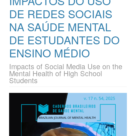
IMPACTOS DO USO
DE REDES SOCIAIS
NA SAÚDE MENTAL
DE ESTUDANTES DO
ENSINO MÉDIO
Impacts of Social Media Use on the
Mental Health of High School
Students
Barra
lateral
de
artigos