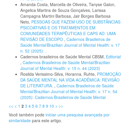
Amanda Costa, Marcella de Oliveira, Tanyse Galon,
Angelica Martins de Souza Gonçalves, Larissa
Campagna Martini Barbosa, Jair Borges Barbosa
Neto,
PESSOAS QUE FAZEM USO DE SUBSTÂNCIAS
PSICOATIVAS E OS TRATAMENTOS EM
COMUNIDADES TERAPÊUTICAS E CAPS AD: UMA
REVISÃO DE ESCOPO
,
Cadernos Brasileiros de
Saúde Mental/Brazilian Journal of Mental Health: v. 17
n. 52 (2025): .
Cadernos brasileiros de Saúde Mental CBSM,
Editorial
,
Cadernos Brasileiros de Saúde Mental/Brazilian
Journal of Mental Health: v. 15 n. 44 (2023)
Rosilda Verissimo-Silva, Horanna, Ruhte,
PROMOÇÃO
DA SAÚDE MENTAL NA VIDA ACADÊMICA: REVISÃO
DE LITERATURA.
,
Cadernos Brasileiros de Saúde
Mental/Brazilian Journal of Mental Health: v. 17 n. 54
(2025): Cadernos Brasileiros de Saúde Mental
<<
<
1
2
3
4
5
6
7
8
9
10
>
>>
Você também pode
iniciar uma pesquisa avançada por
similaridade
para este artigo.