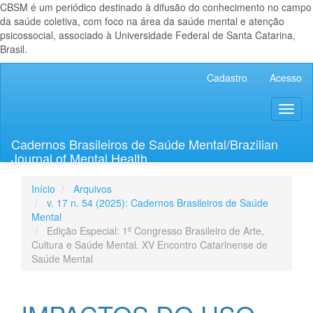
CBSM é um periódico destinado à difusão do conhecimento no campo
da saúde coletiva, com foco na área da saúde mental e atenção
psicossocial, associado à Universidade Federal de Santa Catarina,
Brasil.
Navegação
Cadastro
Acesso
Principal
Conteúdo
Toggl
principal
naviga
Barra
Lateral
Cadernos Brasileiros de Saúde Mental/Brazilian
Journal of Mental Health
Início
Arquivos
v. 17 n. 54 (2025): Cadernos Brasileiros de Saúde
Mental
Edição Especial: 1º Congresso Brasileiro de Arte,
Cultura e Saúde Mental. XV Encontro Catarinense de
Saúde Mental