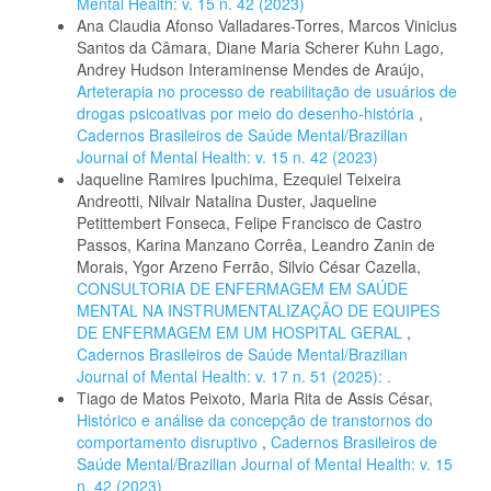
Mental Health: v. 15 n. 42 (2023)
Ana Claudia Afonso Valladares-Torres, Marcos Vinicius
Santos da Câmara, Diane Maria Scherer Kuhn Lago,
Andrey Hudson Interaminense Mendes de Araújo,
Arteterapia no processo de reabilitação de usuários de
drogas psicoativas por meio do desenho-história
,
Cadernos Brasileiros de Saúde Mental/Brazilian
Journal of Mental Health: v. 15 n. 42 (2023)
Jaqueline Ramires Ipuchima, Ezequiel Teixeira
Andreotti, Nilvair Natalina Duster, Jaqueline
Petittembert Fonseca, Felipe Francisco de Castro
Passos, Karina Manzano Corrêa, Leandro Zanin de
Morais, Ygor Arzeno Ferrão, Silvio César Cazella,
CONSULTORIA DE ENFERMAGEM EM SAÚDE
MENTAL NA INSTRUMENTALIZAÇÃO DE EQUIPES
DE ENFERMAGEM EM UM HOSPITAL GERAL
,
Cadernos Brasileiros de Saúde Mental/Brazilian
Journal of Mental Health: v. 17 n. 51 (2025): .
Tiago de Matos Peixoto, Maria Rita de Assis César,
Histórico e análise da concepção de transtornos do
comportamento disruptivo
,
Cadernos Brasileiros de
Saúde Mental/Brazilian Journal of Mental Health: v. 15
n. 42 (2023)