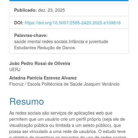
Publicado:
dez. 23, 2025
DOI:
https://doi.org/10.5007/2595-2420.2025.e109816
Palavras-chave:
saúde mental redes sociais Infância e juventude
Estudantes Redução de Danos
Conteúdo
João Pedro Rossi de Oliveira
UERJ
do
Ariadna Patricia Estevez Alvarez
artigo
Fiocruz / Escola Politécnica de Saúde Joaquim Venâncio
principal
Resumo
As redes sociais são serviços de aplicações web que
permitem que um usuário crie um perfil próprio (seja ele de
visualização pública ou limitada a um seleto público), que
possa ser vinculado a uma rede de usuários. O estudo teve
o objetivo de investigar os impactos do uso de redes sociais