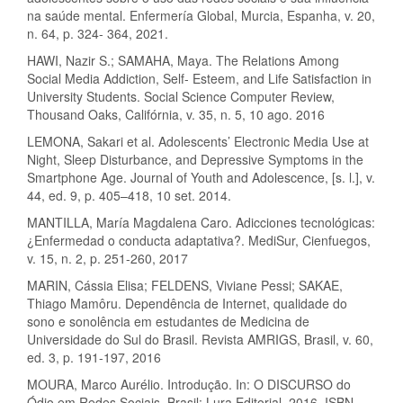
na saúde mental. Enfermería Global, Murcia, Espanha, v. 20,
n. 64, p. 324- 364, 2021.
HAWI, Nazir S.; SAMAHA, Maya. The Relations Among
Social Media Addiction, Self- Esteem, and Life Satisfaction in
University Students. Social Science Computer Review,
Thousand Oaks, Califórnia, v. 35, n. 5, 10 ago. 2016
LEMONA, Sakari et al. Adolescents’ Electronic Media Use at
Night, Sleep Disturbance, and Depressive Symptoms in the
Smartphone Age. Journal of Youth and Adolescence, [s. l.], v.
44, ed. 9, p. 405–418, 10 set. 2014.
MANTILLA, María Magdalena Caro. Adicciones tecnológicas:
¿Enfermedad o conducta adaptativa?. MediSur, Cienfuegos,
v. 15, n. 2, p. 251-260, 2017
MARIN, Cássia Elisa; FELDENS, Viviane Pessi; SAKAE,
Thiago Mamôru. Dependência de Internet, qualidade do
sono e sonolência em estudantes de Medicina de
Universidade do Sul do Brasil. Revista AMRIGS, Brasil, v. 60,
ed. 3, p. 191-197, 2016
MOURA, Marco Aurélio. Introdução. In: O DISCURSO do
Ódio em Redes Sociais. Brasil: Lura Editorial, 2016. ISBN