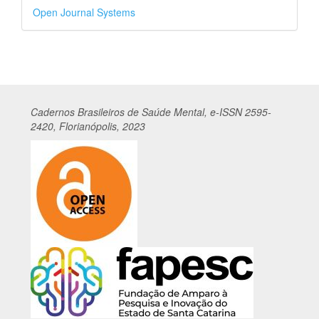
Desenvolvido
Open Journal Systems
por
Cadernos
Br
asileiros
de Saúde Mental, e-ISSN 2595-
2420, Florianópolis, 2023