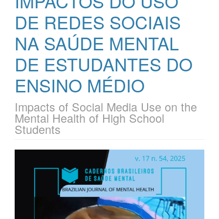
IMPACTOS DO USO
DE REDES SOCIAIS
NA SAÚDE MENTAL
DE ESTUDANTES DO
ENSINO MÉDIO
Impacts of Social Media Use on the
Mental Health of High School
Students
Barra
lateral
de
artigos