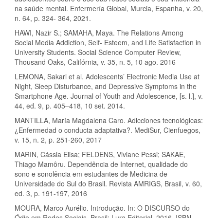
na saúde mental. Enfermería Global, Murcia, Espanha, v. 20,
n. 64, p. 324- 364, 2021.
HAWI, Nazir S.; SAMAHA, Maya. The Relations Among
Social Media Addiction, Self- Esteem, and Life Satisfaction in
University Students. Social Science Computer Review,
Thousand Oaks, Califórnia, v. 35, n. 5, 10 ago. 2016
LEMONA, Sakari et al. Adolescents’ Electronic Media Use at
Night, Sleep Disturbance, and Depressive Symptoms in the
Smartphone Age. Journal of Youth and Adolescence, [s. l.], v.
44, ed. 9, p. 405–418, 10 set. 2014.
MANTILLA, María Magdalena Caro. Adicciones tecnológicas:
¿Enfermedad o conducta adaptativa?. MediSur, Cienfuegos,
v. 15, n. 2, p. 251-260, 2017
MARIN, Cássia Elisa; FELDENS, Viviane Pessi; SAKAE,
Thiago Mamôru. Dependência de Internet, qualidade do
sono e sonolência em estudantes de Medicina de
Universidade do Sul do Brasil. Revista AMRIGS, Brasil, v. 60,
ed. 3, p. 191-197, 2016
MOURA, Marco Aurélio. Introdução. In: O DISCURSO do
Ódio em Redes Sociais. Brasil: Lura Editorial, 2016. ISBN