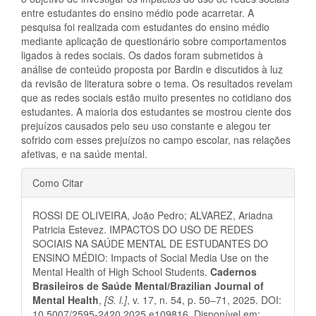
entre estudantes do ensino médio pode acarretar. A
pesquisa foi realizada com estudantes do ensino médio
mediante aplicação de questionário sobre comportamentos
ligados à redes sociais. Os dados foram submetidos à
análise de conteúdo proposta por Bardin e discutidos à luz
da revisão de literatura sobre o tema. Os resultados revelam
que as redes sociais estão muito presentes no cotidiano dos
estudantes. A maioria dos estudantes se mostrou ciente dos
prejuízos causados pelo seu uso constante e alegou ter
sofrido com esses prejuízos no campo escolar, nas relações
afetivas, e na saúde mental.
Detalhes
Como Citar
do
ROSSI DE OLIVEIRA, João Pedro; ALVAREZ, Ariadna
artigo
Patricia Estevez. IMPACTOS DO USO DE REDES
SOCIAIS NA SAÚDE MENTAL DE ESTUDANTES DO
ENSINO MÉDIO: Impacts of Social Media Use on the
Mental Health of High School Students.
Cadernos
Brasileiros de Saúde Mental/Brazilian Journal of
Mental Health
,
[S. l.]
, v. 17, n. 54, p. 50–71, 2025. DOI:
10.5007/2595-2420.2025.e109816. Disponível em: