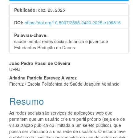
Publicado:
dez. 23, 2025
DOI:
https://doi.org/10.5007/2595-2420.2025.e109816
Palavras-chave:
saúde mental redes sociais Infância e juventude
Estudantes Redução de Danos
Conteúdo
João Pedro Rossi de Oliveira
UERJ
do
Ariadna Patricia Estevez Alvarez
artigo
Fiocruz / Escola Politécnica de Saúde Joaquim Venâncio
principal
Resumo
As redes sociais são serviços de aplicações web que
permitem que um usuário crie um perfil próprio (seja ele de
visualização pública ou limitada a um seleto público), que
possa ser vinculado a uma rede de usuários. O estudo teve
o objetivo de investigar os impactos do uso de redes sociais