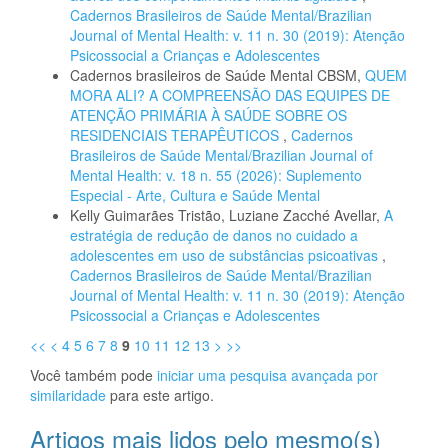
Cadernos Brasileiros de Saúde Mental/Brazilian
Journal of Mental Health: v. 11 n. 30 (2019): Atenção
Psicossocial a Crianças e Adolescentes
Cadernos brasileiros de Saúde Mental CBSM,
QUEM
MORA ALI? A COMPREENSÃO DAS EQUIPES DE
ATENÇÃO PRIMÁRIA À SAÚDE SOBRE OS
RESIDENCIAIS TERAPÊUTICOS
,
Cadernos
Brasileiros de Saúde Mental/Brazilian Journal of
Mental Health: v. 18 n. 55 (2026): Suplemento
Especial - Arte, Cultura e Saúde Mental
Kelly Guimarães Tristão, Luziane Zacché Avellar,
A
estratégia de redução de danos no cuidado a
adolescentes em uso de substâncias psicoativas
,
Cadernos Brasileiros de Saúde Mental/Brazilian
Journal of Mental Health: v. 11 n. 30 (2019): Atenção
Psicossocial a Crianças e Adolescentes
<<
<
4
5
6
7
8
9
10
11
12
13
>
>>
Você também pode
iniciar uma pesquisa avançada por
similaridade
para este artigo.
Artigos mais lidos pelo mesmo(s)