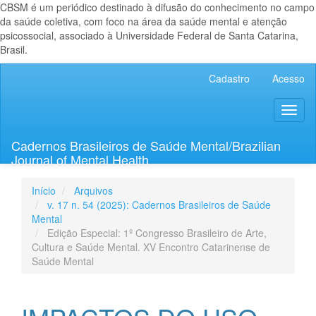
CBSM é um periódico destinado à difusão do conhecimento no campo
da saúde coletiva, com foco na área da saúde mental e atenção
psicossocial, associado à Universidade Federal de Santa Catarina,
Brasil.
Navegação
Cadastro
Acesso
Principal
Conteúdo
Toggl
principal
naviga
Barra
Lateral
Cadernos Brasileiros de Saúde Mental/Brazilian
Journal of Mental Health
Início
Arquivos
v. 17 n. 54 (2025): Cadernos Brasileiros de Saúde
Mental
Edição Especial: 1º Congresso Brasileiro de Arte,
Cultura e Saúde Mental. XV Encontro Catarinense de
Saúde Mental