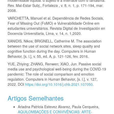
modernidade líquida: o sujeito e a interface com o fantasma.
Rev. Mal-Estar Subj., Fortaleza , v. 8, n. 1, p. 171-194, mar.
2008.
VARCHETTA, Manuel et al. Dependência de Redes Sociais,
Fear of Missing Out (FoMO) e Vulnerabilidade Online em
estudantes universitários. Revista Digital de Investigación en
Docencia Universitaria, Lima, v. 14, n. 1,2020.
XANIDIS, Nikos; BRIGNELL, Catherine M. The association
between the use of social network sites, sleep quality and
cognitive function during the day. Computers in Human
Behavior, [s. l.], v. 55, ed. A, p. 121-126, fev. 2016.
YUE, Zhiying; ZHANG, Renwen; XIAO, Jun. Passive social
media use and psychological well-being during the COVID-19
pandemic: The role of social comparison and emotion
regulation. Computers in Human Behavior, [s. l.], v. 127,
2022. DOI
https://doi.org/10.1016/j.chb.2021.107050
.
Artigos Semelhantes
Ariadna Patricia Estevez Alvarez, Paula Cerqueira,
AQUILOMBAÇÕES E CONVIVÊNCIAS: ARTE-