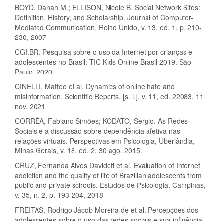
BOYD, Danah M.; ELLISON, Nicole B. Social Network Sites:
Definition, History, and Scholarship. Journal of Computer-
Mediated Communication, Reino Unido, v. 13, ed. 1, p. 210-
230, 2007
CGI.BR. Pesquisa sobre o uso da Internet por crianças e
adolescentes no Brasil: TIC Kids Online Brasil 2019. São
Paulo, 2020.
CINELLI, Matteo et al. Dynamics of online hate and
misinformation. Scientific Reports, [s. l.], v. 11, ed. 22083, 11
nov. 2021
CORRÊA, Fabiano Simões; KODATO, Sergio. As Redes
Sociais e a discussão sobre dependência afetiva nas
relações virtuais. Perspectivas em Psicologia, Uberlândia,
Minas Gerais, v. 18, ed. 2, 30 ago. 2015.
CRUZ, Fernanda Alves Davidoff et al. Evaluation of Internet
addiction and the quality of life of Brazilian adolescents from
public and private schools. Estudos de Psicologia, Campinas,
v. 35, n. 2, p. 193-204, 2018
FREITAS, Rodrigo Jácob Moreira de et al. Percepções dos
adolescentes sobre o uso das redes sociais e sua influência