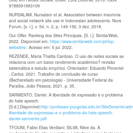
9788591993109
NURSALAM, Nursalam et al. Association between insomnia
and social network site use in Indonesian adolescents. Nurs
Forum, [s. l.], v. 54, n. 2, p. 149-156, 3 dez. 2018.
Our Offer. Ranking dos Sites Principais. [S. l.]: SimilarWeb,
2022. Disponível em:
https://www.similarweb.com/pt/top-
websites/
. Acesso em: 6 jul. 2022.
REZENDE, Maria Thalita Cardoso. O uso de redes sociais se
relaciona com um baixo rendimento acadêmico? revisão
sistemática e estudo empírico. Orientador: Eduardo Pimentel
, Carlos. 2021. Trabalho de conclusão de curso
(Bacharelado em psicologia) - Universidade Federal da
Paraíba, João Pessoa, 2021. p. 35.
SARMENTO, Daniel. A liberdade de expressão e o problema
do hate speech.
[S.d.].Disponível:
http://professor.pucgoias.edu.br/SiteDocente/ad
liberdade-de-expressao-e-o-problema-do-hate-speech-
daniel-sarmento.pdf
TFOUNI, Fabio Elias Verdiani; SILVA, Nilce da. A