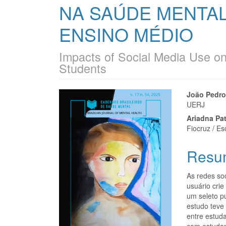
NA SAÚDE MENTA
ENSINO MÉDIO
Impacts of Social Media Use on
Students
Barra
Cont
João Pedro
UERJ
lateral
do
Ariadna Pat
de
artigo
Fiocruz / E
artigos
princi
Resu
As redes so
usuário crie
um seleto p
estudo teve 
entre estuda
com estudan