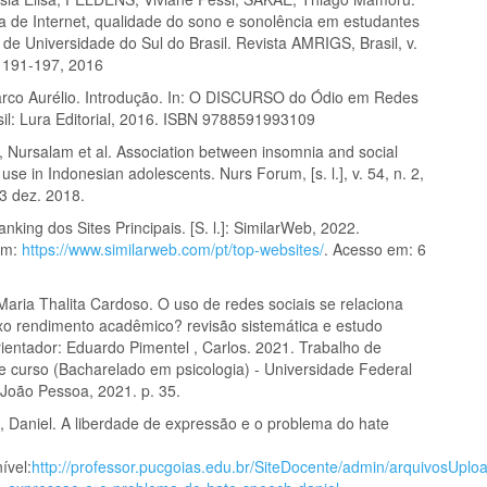
 de Internet, qualidade do sono e sonolência em estudantes
de Universidade do Sul do Brasil. Revista AMRIGS, Brasil, v.
. 191-197, 2016
co Aurélio. Introdução. In: O DISCURSO do Ódio em Redes
sil: Lura Editorial, 2016. ISBN 9788591993109
ursalam et al. Association between insomnia and social
 use in Indonesian adolescents. Nurs Forum, [s. l.], v. 54, n. 2,
 3 dez. 2018.
anking dos Sites Principais. [S. l.]: SimilarWeb, 2022.
em:
https://www.similarweb.com/pt/top-websites/
. Acesso em: 6
ria Thalita Cardoso. O uso de redes sociais se relaciona
o rendimento acadêmico? revisão sistemática e estudo
rientador: Eduardo Pimentel , Carlos. 2021. Trabalho de
e curso (Bacharelado em psicologia) - Universidade Federal
 João Pessoa, 2021. p. 35.
aniel. A liberdade de expressão e o problema do hate
ível:
http://professor.pucgoias.edu.br/SiteDocente/admin/arquivosUploa