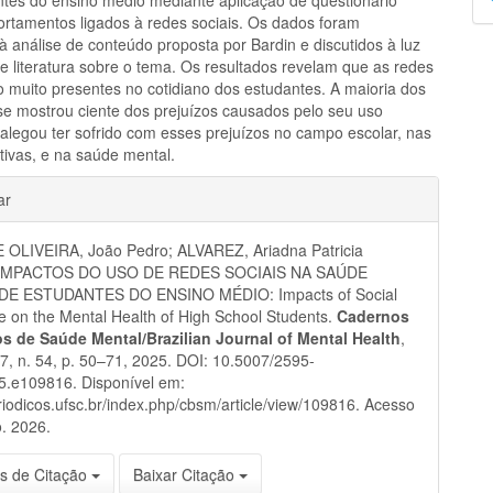
p
rtamentos ligados à redes sociais. Os dados foram
à análise de conteúdo proposta por Bardin e discutidos à luz
e literatura sobre o tema. Os resultados revelam que as redes
o muito presentes no cotidiano dos estudantes. A maioria dos
se mostrou ciente dos prejuízos causados pelo seu uso
 alegou ter sofrido com esses prejuízos no campo escolar, nas
tivas, e na saúde mental.
hes
ar
 OLIVEIRA, João Pedro; ALVAREZ, Ariadna Patricia
. IMPACTOS DO USO DE REDES SOCIAIS NA SAÚDE
E ESTUDANTES DO ENSINO MÉDIO: Impacts of Social
 on the Mental Health of High School Students.
Cadernos
ros de Saúde Mental/Brazilian Journal of Mental Health
,
 17, n. 54, p. 50–71, 2025. DOI: 10.5007/2595-
5.e109816. Disponível em:
eriodicos.ufsc.br/index.php/cbsm/article/view/109816. Acesso
. 2026.
s de Citação
Baixar Citação