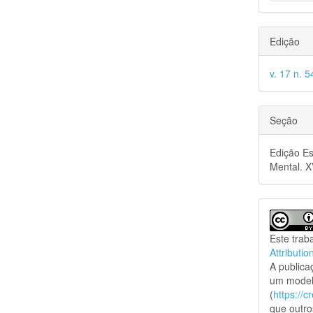
Edição
v. 17 n. 
Seção
Edição Es
Mental. 
Este trab
Attributio
A public
um model
(
https://
que outro