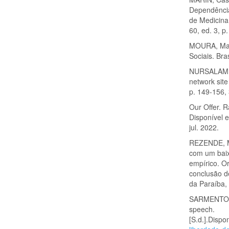
Dependência
de Medicina 
60, ed. 3, p
MOURA, Mar
Sociais. Bra
NURSALAM, N
network site
p. 149-156,
Our Offer. R
Disponível 
jul. 2022.
REZENDE, Ma
com um baix
empírico. O
conclusão d
da Paraíba,
SARMENTO, D
speech.
[S.d.].Dispon