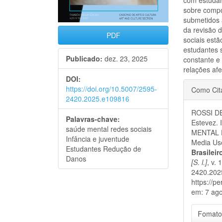
sobre compo
submetidos 
da revisão d
PDF
sociais estã
estudantes 
Publicado:
dez. 23, 2025
constante e
relações afe
DOI:
Detal
https://doi.org/10.5007/2595-
Como Cit
2420.2025.e109816
do
ROSSI DE
artigo
Palavras-chave:
Estevez
saúde mental redes sociais
MENTAL D
Infância e juventude
Media Use
Estudantes Redução de
Brasilei
Danos
[S. l.]
, v.
2420.202
https://p
em: 7 ago
Fomato