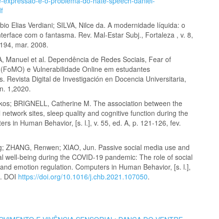
e-expressao-e-o-problema-do-hate-speech-daniel-
f
o Elias Verdiani; SILVA, Nilce da. A modernidade líquida: o
interface com o fantasma. Rev. Mal-Estar Subj., Fortaleza , v. 8,
-194, mar. 2008.
Manuel et al. Dependência de Redes Sociais, Fear of
 (FoMO) e Vulnerabilidade Online em estudantes
os. Revista Digital de Investigación en Docencia Universitaria,
 n. 1,2020.
kos; BRIGNELL, Catherine M. The association between the
l network sites, sleep quality and cognitive function during the
rs in Human Behavior, [s. l.], v. 55, ed. A, p. 121-126, fev.
g; ZHANG, Renwen; XIAO, Jun. Passive social media use and
l well-being during the COVID-19 pandemic: The role of social
and emotion regulation. Computers in Human Behavior, [s. l.],
2. DOI
https://doi.org/10.1016/j.chb.2021.107050
.