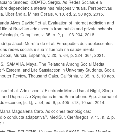
biano Simões; KODATO, Sergio. As Redes Sociais e a
bre dependência afetiva nas relações virtuais. Perspectivas
a, Uberlândia, Minas Gerais, v. 18, ed. 2, 30 ago. 2015.
da Alves Davidoff et al. Evaluation of Internet addiction and
of life of Brazilian adolescents from public and private schools.
sicologia, Campinas, v. 35, n. 2, p. 193-204, 2018
drigo Jácob Moreira de et al. Percepções dos adolescentes
das redes sociais e sua influência na saúde mental.
lobal, Murcia, Espanha, v. 20, n. 64, p. 324- 364, 2021.
 S.; SAMAHA, Maya. The Relations Among Social Media
elf- Esteem, and Life Satisfaction in University Students. Social
puter Review, Thousand Oaks, Califórnia, v. 35, n. 5, 10 ago.
ari et al. Adolescents’ Electronic Media Use at Night, Sleep
, and Depressive Symptoms in the Smartphone Age. Journal of
olescence, [s. l.], v. 44, ed. 9, p. 405–418, 10 set. 2014.
aría Magdalena Caro. Adicciones tecnológicas:
 o conducta adaptativa?. MediSur, Cienfuegos, v. 15, n. 2, p.
017
ia Elisa; FELDENS, Viviane Pessi; SAKAE, Thiago Mamôru.