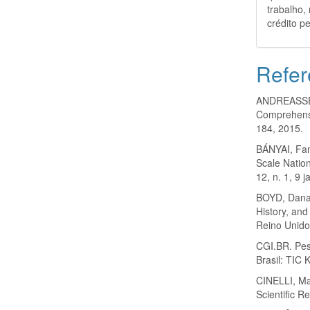
trabalho,
crédito pe
Refer
ANDREASSEN,
Comprehensi
184, 2015.
BÁNYAI, Fan
Scale Nation
12, n. 1, 9 j
BOYD, Danah
History, an
Reino Unido,
CGI.BR. Pes
Brasil: TIC 
CINELLI, Mat
Scientific Re