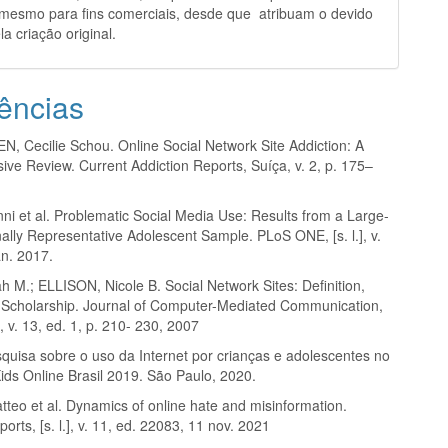
 mesmo para fins comerciais, desde que atribuam o devido
la criação original.
ências
 Cecilie Schou. Online Social Network Site Addiction: A
ve Review. Current Addiction Reports, Suíça, v. 2, p. 175–
ni et al. Problematic Social Media Use: Results from a Large-
ally Representative Adolescent Sample. PLoS ONE, [s. l.], v.
an. 2017.
 M.; ELLISON, Nicole B. Social Network Sites: Definition,
d Scholarship. Journal of Computer-Mediated Communication,
 v. 13, ed. 1, p. 210- 230, 2007
quisa sobre o uso da Internet por crianças e adolescentes no
Kids Online Brasil 2019. São Paulo, 2020.
teo et al. Dynamics of online hate and misinformation.
ports, [s. l.], v. 11, ed. 22083, 11 nov. 2021