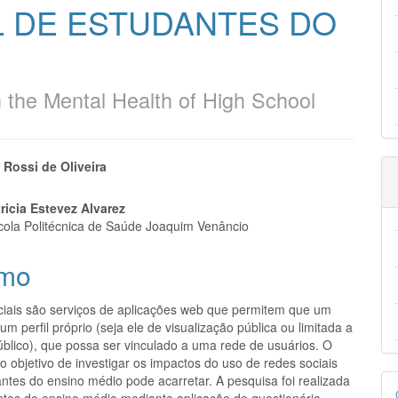
L DE ESTUDANTES DO
 the Mental Health of High School
eúdo
 Rossi de Oliveira
ricia Estevez Alvarez
scola Politécnica de Saúde Joaquim Venâncio
pal
mo
ciais são serviços de aplicações web que permitem que um
 um perfil próprio (seja ele de visualização pública ou limitada a
úblico), que possa ser vinculado a uma rede de usuários. O
o objetivo de investigar os impactos do uso de redes sociais
D
ntes do ensino médio pode acarretar. A pesquisa foi realizada
tes do ensino médio mediante aplicação de questionário