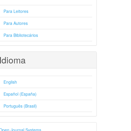
Para Leitores
Para Autores
Para Bibliotecários
Idioma
English
Español (España)
Português (Brasil)
esenvolvido
Open Journal Systems