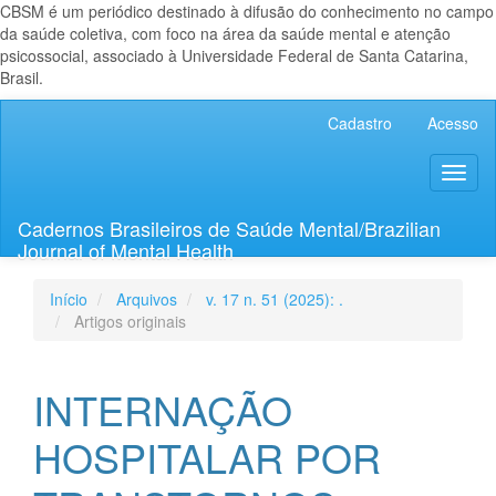
CBSM é um periódico destinado à difusão do conhecimento no campo
da saúde coletiva, com foco na área da saúde mental e atenção
psicossocial, associado à Universidade Federal de Santa Catarina,
Brasil.
Navegação
Cadastro
Acesso
Principal
Conteúdo
Toggl
principal
naviga
Barra
Lateral
Cadernos Brasileiros de Saúde Mental/Brazilian
Journal of Mental Health
Início
Arquivos
v. 17 n. 51 (2025): .
Artigos originais
INTERNAÇÃO
HOSPITALAR POR