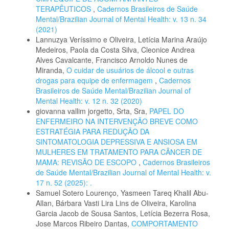
TERAPÊUTICOS
,
Cadernos Brasileiros de Saúde
Mental/Brazilian Journal of Mental Health: v. 13 n. 34
(2021)
Lannuzya Veríssimo e Oliveira, Letícia Marina Araújo
Medeiros, Paola da Costa Silva, Cleonice Andrea
Alves Cavalcante, Francisco Arnoldo Nunes de
Miranda,
O cuidar de usuários de álcool e outras
drogas para equipe de enfermagem
,
Cadernos
Brasileiros de Saúde Mental/Brazilian Journal of
Mental Health: v. 12 n. 32 (2020)
giovanna vallim jorgetto, Srta, Sra,
PAPEL DO
ENFERMEIRO NA INTERVENÇÃO BREVE COMO
ESTRATÉGIA PARA REDUÇÃO DA
SINTOMATOLOGIA DEPRESSIVA E ANSIOSA EM
MULHERES EM TRATAMENTO PARA CÂNCER DE
MAMA: REVISÃO DE ESCOPO
,
Cadernos Brasileiros
de Saúde Mental/Brazilian Journal of Mental Health: v.
17 n. 52 (2025): .
Samuel Sotero Lourenço, Yasmeen Tareq Khalil Abu-
Allan, Bárbara Vasti Lira Lins de Oliveira, Karolina
Garcia Jacob de Sousa Santos, Letícia Bezerra Rosa,
Jose Marcos Ribeiro Dantas,
COMPORTAMENTO