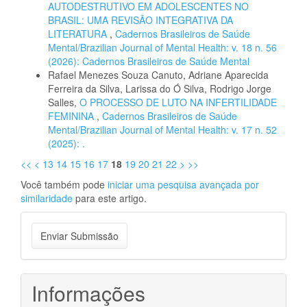
AUTODESTRUTIVO EM ADOLESCENTES NO
BRASIL: UMA REVISÃO INTEGRATIVA DA
LITERATURA
,
Cadernos Brasileiros de Saúde
Mental/Brazilian Journal of Mental Health: v. 18 n. 56
(2026): Cadernos Brasileiros de Saúde Mental
Rafael Menezes Souza Canuto, Adriane Aparecida
Ferreira da Silva, Larissa do Ó Silva, Rodrigo Jorge
Salles,
O PROCESSO DE LUTO NA INFERTILIDADE
FEMININA
,
Cadernos Brasileiros de Saúde
Mental/Brazilian Journal of Mental Health: v. 17 n. 52
(2025): .
<<
<
13
14
15
16
17
18
19
20
21
22
>
>>
Você também pode
iniciar uma pesquisa avançada por
similaridade
para este artigo.
Enviar
Enviar Submissão
Submissão
Informações