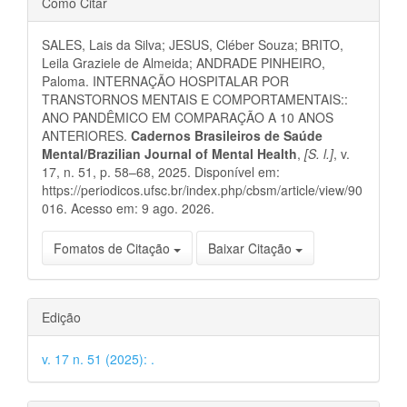
Como Citar
do
SALES, Lais da Silva; JESUS, Cléber Souza; BRITO,
artigo
Leila Graziele de Almeida; ANDRADE PINHEIRO,
Paloma. INTERNAÇÃO HOSPITALAR POR
TRANSTORNOS MENTAIS E COMPORTAMENTAIS::
ANO PANDÊMICO EM COMPARAÇÃO A 10 ANOS
ANTERIORES.
Cadernos Brasileiros de Saúde
Mental/Brazilian Journal of Mental Health
,
[S. l.]
, v.
17, n. 51, p. 58–68, 2025. Disponível em:
https://periodicos.ufsc.br/index.php/cbsm/article/view/90
016. Acesso em: 9 ago. 2026.
Fomatos de Citação
Baixar Citação
Edição
v. 17 n. 51 (2025): .