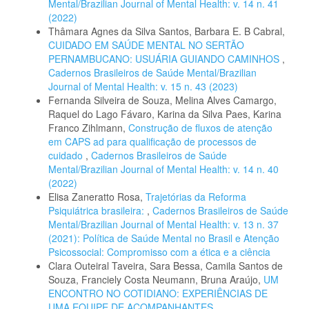
Mental/Brazilian Journal of Mental Health: v. 14 n. 41
(2022)
Thâmara Agnes da Silva Santos, Barbara E. B Cabral,
CUIDADO EM SAÚDE MENTAL NO SERTÃO
PERNAMBUCANO: USUÁRIA GUIANDO CAMINHOS
,
Cadernos Brasileiros de Saúde Mental/Brazilian
Journal of Mental Health: v. 15 n. 43 (2023)
Fernanda Silveira de Souza, Melina Alves Camargo,
Raquel do Lago Fávaro, Karina da Silva Paes, Karina
Franco Zihlmann,
Construção de fluxos de atenção
em CAPS ad para qualificação de processos de
cuidado
,
Cadernos Brasileiros de Saúde
Mental/Brazilian Journal of Mental Health: v. 14 n. 40
(2022)
Elisa Zaneratto Rosa,
Trajetórias da Reforma
Psiquiátrica brasileira:
,
Cadernos Brasileiros de Saúde
Mental/Brazilian Journal of Mental Health: v. 13 n. 37
(2021): Política de Saúde Mental no Brasil e Atenção
Psicossocial: Compromisso com a ética e a ciência
Clara Outeiral Taveira, Sara Bessa, Camila Santos de
Souza, Franciely Costa Neumann, Bruna Araújo,
UM
ENCONTRO NO COTIDIANO: EXPERIÊNCIAS DE
UMA EQUIPE DE ACOMPANHANTES