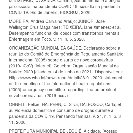
MINISTÉRIO DA SAÚDE. Cartilha, Saúde mental e atenção
psicossocial na pandemia COVID-19: suicídio na pandemia
COVID-19. Rio de Janeiro, FIOCRUZ, 2020.
MOREIRA, Andréa Carvalho Araújo; JÚNIOR, José
Wellington Cruz Magalhães; TEIXEIRA, Iane Ximenes; et al.
Desempenho funcional de idosos com transtornos mentais.
Enfermagem em Foco, v. 11, n. 5, 2020.
ORGANIZAÇÃO MUNDIAL DA SAÚDE. Declaração sobre a
reunião do Comitê de Emergência do Regulamento Sanitário
Internacional (2005) sobre o surto de novo coronavírus
(2019-nCoV) [Internet]. Genebra: Organização Mundial da
Saúde; 2020 [citado em 4 de junho de 2021]. Disponível em:
Https://www.who.int/news-room/detail/23-01-2020-statement-
on-the-meeting-of-the-international-health-regulations-
(2005)-emergency-committee-regarding -the-outbreak-of-
novel-coronavirus- (2019-ncov)
ORNELL, Felipe; HALPERN, C. Silva; DALBOSCO, Carla; et
al. Violência doméstica e consumo de drogas durante a
pandemia da COVID-19. Pensando familias, v. 24, n. 1, p. 3-
11, 2020.
PREFEITURA MUNICIPAL DE JEQUIÉ. A cidade. [Acesso