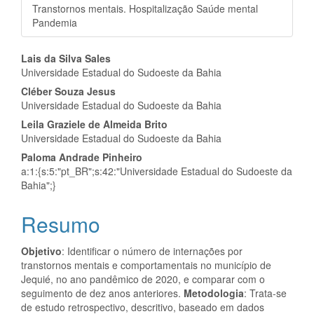
Transtornos mentais. Hospitalização Saúde mental
Pandemia
Conteúdo
Lais da Silva Sales
Universidade Estadual do Sudoeste da Bahia
do
Cléber Souza Jesus
artigo
Universidade Estadual do Sudoeste da Bahia
Leila Graziele de Almeida Brito
principal
Universidade Estadual do Sudoeste da Bahia
Paloma Andrade Pinheiro
a:1:{s:5:"pt_BR";s:42:"Universidade Estadual do Sudoeste da
Bahia";}
Resumo
Objetivo
: Identificar o número de internações por
transtornos mentais e comportamentais no município de
Jequié, no ano pandêmico de 2020, e comparar com o
seguimento de dez anos anteriores.
Metodologia
: Trata-se
de estudo retrospectivo, descritivo, baseado em dados