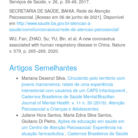
Serviços de Saúde, v. 26, p. 39-49, 2017.
SECRETARIA DE SAÚDE, BAHIA. Rede de Atenção
Psicossocial. [Acesso em 06 de junho de 2021]. Disponível
em
http://www.saude.ba.gov.br/atencao-a-
saude/comofuncionaosus/rede-de-atencao-psicossocial/
WU, Fan; ZHAO, Su; YU, Bin. et al. A new coronavirus
associated with human respiratory disease in China. Nature
v. 579, p. 265–269, 2020.
Artigos Semelhantes
Mariana Desenzi Silva,
Circulando pelo território com
jovens marceneiros: relato de uma experiência
intersetorial com usuários de um CAPS Infantojuvenil
,
Cadernos Brasileiros de Saúde Mental/Brazilian
Journal of Mental Health: v. 11 n. 30 (2019): Atenção
Psicossocial a Crianças e Adolescentes
Juliane Hora Santos, Maria Edna Silva Santos,
Giuliano Di Pietro,
Ações de educação em saúde em
um Centro de Atenção Psicossocial: Experiência na
atuação farmacêutica
,
Cadernos Brasileiros de Saúde