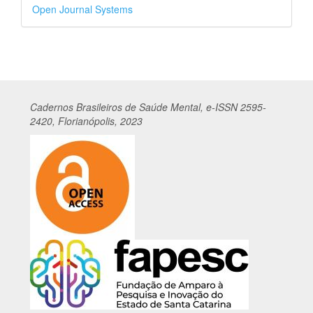
Desenvolvido
Open Journal Systems
por
Cadernos
Br
asileiros
de Saúde Mental, e-ISSN 2595-
2420, Florianópolis, 2023