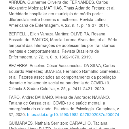
ARRUDA, Guilherme Oliveira de; FERNANDES, Carlos
Alexandre Molena; MATHIAS, Thais Aidar de Freitas; et al.
Morbidade hospitalar em município de médio porte:
diferenciais entre homens e mulheres. Revista Latino-
Americana de Enfermagem, v. 22, n. 1, p. 19-27, 2014.
BERTELLI, Ellen Vanuza Martins; OLIVEIRA, Rosana
Rosseto de; SANTOS, Marcia Lorena Alves dos; et al. Série
temporal das internações de adolescentes por transtornos
mentais e comportamentais. Revista Brasileira de
Enfermagem, v. 72, n. 6, p. 1662-1670, 2019.
BEZERRA, Anselmo César Vasconcelos; DA SILVA, Carlos
Eduardo Menezes; SOARES, Fernando Ramalho Gameleira;
et al. Fatores associados ao comportamento da população
durante o isolamento social na pandemia de COVID-19.
Ciência & Saúde Coletiva, v. 25, p. 2411-2421, 2020.
FARO, André; BAHIANO, Milena de Andrade; NAKANO,
Tatiana de Cassia et al. COVID-19 e saúde mental: a
emergência do cuidado. Estudos de Psicologia. Campinas, v.
37, 2020.
https://doi.org/10.1590/1982-0275202037e200074
GUIMARÃES, Nathalia Sernizon; CARVALHO, Taciana
Malheiros Lima; PINTO, Jackson Machado; et al. Aumento