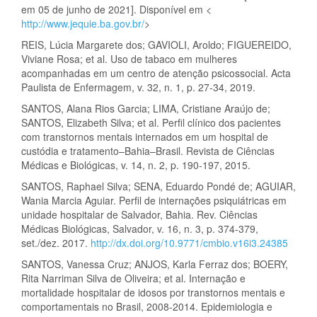
em 05 de junho de 2021]. Disponível em <
http://www.jequie.ba.gov.br/
>
REIS, Lúcia Margarete dos; GAVIOLI, Aroldo; FIGUEREIDO,
Viviane Rosa; et al. Uso de tabaco em mulheres
acompanhadas em um centro de atenção psicossocial. Acta
Paulista de Enfermagem, v. 32, n. 1, p. 27-34, 2019.
SANTOS, Alana Rios Garcia; LIMA, Cristiane Araújo de;
SANTOS, Elizabeth Silva; et al. Perfil clínico dos pacientes
com transtornos mentais internados em um hospital de
custódia e tratamento–Bahia–Brasil. Revista de Ciências
Médicas e Biológicas, v. 14, n. 2, p. 190-197, 2015.
SANTOS, Raphael Silva; SENA, Eduardo Pondé de; AGUIAR,
Wania Marcia Aguiar. Perfil de internações psiquiátricas em
unidade hospitalar de Salvador, Bahia. Rev. Ciências
Médicas Biológicas, Salvador, v. 16, n. 3, p. 374-379,
set./dez. 2017.
http://dx.doi.org/10.9771/cmbio.v16i3.24385
SANTOS, Vanessa Cruz; ANJOS, Karla Ferraz dos; BOERY,
Rita Narriman Silva de Oliveira; et al. Internação e
mortalidade hospitalar de idosos por transtornos mentais e
comportamentais no Brasil, 2008-2014. Epidemiologia e