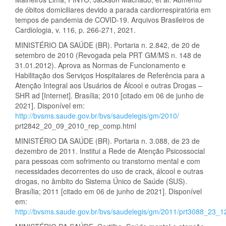
de óbitos domiciliares devido a parada cardiorrespiratória em
tempos de pandemia de COVID-19. Arquivos Brasileiros de
Cardiologia, v. 116, p. 266-271, 2021.
MINISTÉRIO DA SAÚDE (BR). Portaria n. 2.842, de 20 de
setembro de 2010 (Revogada pela PRT GM/MS n. 148 de
31.01.2012). Aprova as Normas de Funcionamento e
Habilitação dos Serviços Hospitalares de Referência para a
Atenção Integral aos Usuários de Álcool e outras Drogas –
SHR ad [Internet]. Brasília; 2010 [citado em 06 de junho de
2021]. Disponível em:
http://bvsms.saude.gov.br/bvs/saudelegis/gm/2010/
prt2842_20_09_2010_rep_comp.html
MINISTÉRIO DA SAÚDE (BR). Portaria n. 3.088, de 23 de
dezembro de 2011. Institui a Rede de Atenção Psicossocial
para pessoas com sofrimento ou transtorno mental e com
necessidades decorrentes do uso de crack, álcool e outras
drogas, no âmbito do Sistema Único de Saúde (SUS).
Brasília; 2011 [citado em 06 de junho de 2021]. Disponível
em:
http://bvsms.saude.gov.br/bvs/saudelegis/gm/2011/prt3088_23_