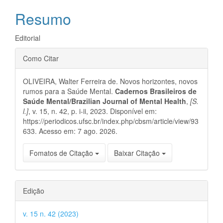
artigo
Resumo
principal
Editorial
Detalhes
Como Citar
do
OLIVEIRA, Walter Ferreira de. Novos horizontes, novos
artigo
rumos para a Saúde Mental.
Cadernos Brasileiros de
Saúde Mental/Brazilian Journal of Mental Health
,
[S.
l.]
, v. 15, n. 42, p. i-ii, 2023. Disponível em:
https://periodicos.ufsc.br/index.php/cbsm/article/view/93
633. Acesso em: 7 ago. 2026.
Fomatos de Citação
Baixar Citação
Edição
v. 15 n. 42 (2023)