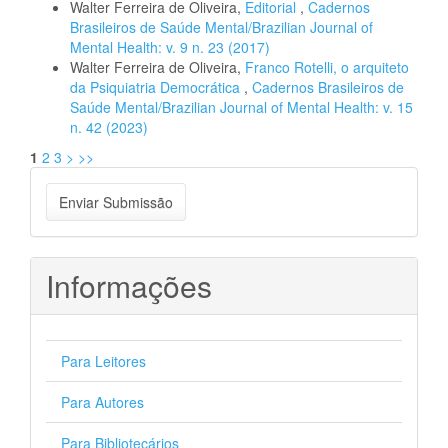
Walter Ferreira de Oliveira,
Editorial
,
Cadernos
Brasileiros de Saúde Mental/Brazilian Journal of
Mental Health: v. 9 n. 23 (2017)
Walter Ferreira de Oliveira,
Franco Rotelli, o arquiteto
da Psiquiatria Democrática
,
Cadernos Brasileiros de
Saúde Mental/Brazilian Journal of Mental Health: v. 15
n. 42 (2023)
1
2
3
>
>>
Enviar
Enviar Submissão
Submissão
Informações
Para Leitores
Para Autores
Para Bibliotecários