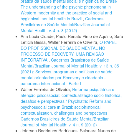
prática da saúde mental social e higiênica no Brasil/
The understanding of the psychic phenomena in
Western modernity and the practice of social and
hygienical mental health in Brazil
,
Cadernos
Brasileiros de Saúde Mental/Brazilian Journal of
Mental Health: v. 4 n. 8 (2012)
Ana Lúcia Cidade, Paulo Renato Pinto de Aquino, Sara
Letícia Bessa, Walter Ferreira de Oliveira,
O PAPEL
DO PROFISSIONAL DE SAÚDE MENTAL NO
PROCESSO DE RECOVERY: UMA REVISÃO
INTEGRATIVA
,
Cadernos Brasileiros de Saúde
Mental/Brazilian Journal of Mental Health: v. 13 n. 35
(2021): Serviços, programas e políticas de saúde
mental orientadas por Recovery e cidadania -
panorama internacional - Parte I
Walter Ferreira de Oliveira,
Reforma psiquiátrica e
atenção psicossocial: contextualização sócio histórica,
desafios e perspectivas / Psychiatric Reform and
psychossocial care in Brazil: sociohistorical
contextualization, challenges and perspectives
,
Cadernos Brasileiros de Saúde Mental/Brazilian
Journal of Mental Health: v. 4 n. 9 (2012)
Jeferson Rodrigues Rodrigues, Saionara Nunes de