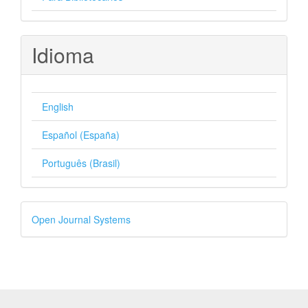
Idioma
English
Español (España)
Português (Brasil)
Desenvolvido
Open Journal Systems
por