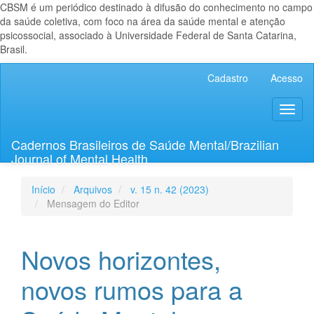
CBSM é um periódico destinado à difusão do conhecimento no campo
da saúde coletiva, com foco na área da saúde mental e atenção
psicossocial, associado à Universidade Federal de Santa Catarina,
Brasil.
Navegação
Cadastro
Acesso
Principal
Conteúdo
Toggl
principal
naviga
Barra
Lateral
Cadernos Brasileiros de Saúde Mental/Brazilian
Journal of Mental Health
Início
Arquivos
v. 15 n. 42 (2023)
Mensagem do Editor
Novos horizontes,
novos rumos para a