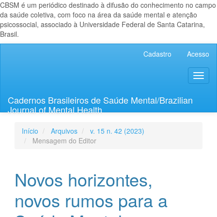
CBSM é um periódico destinado à difusão do conhecimento no campo
da saúde coletiva, com foco na área da saúde mental e atenção
psicossocial, associado à Universidade Federal de Santa Catarina,
Brasil.
Navegação
Cadastro
Acesso
Principal
Conteúdo
Toggl
principal
naviga
Barra
Lateral
Cadernos Brasileiros de Saúde Mental/Brazilian
Journal of Mental Health
Início
Arquivos
v. 15 n. 42 (2023)
Mensagem do Editor
Novos horizontes,
novos rumos para a