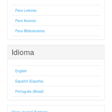
Para Leitores
Para Autores
Para Bibliotecários
Idioma
English
Español (España)
Português (Brasil)
Desenvolvido
Open Journal Systems