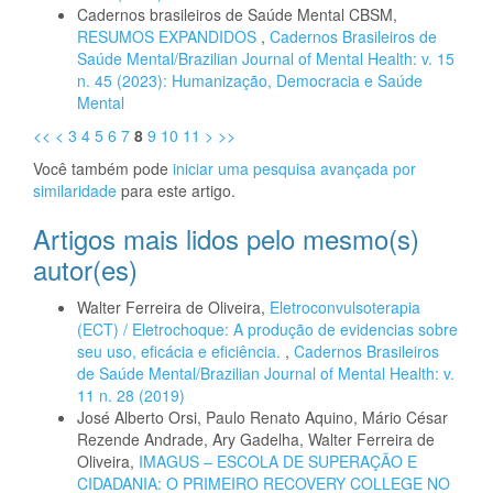
Cadernos brasileiros de Saúde Mental CBSM,
RESUMOS EXPANDIDOS
,
Cadernos Brasileiros de
Saúde Mental/Brazilian Journal of Mental Health: v. 15
n. 45 (2023): Humanização, Democracia e Saúde
Mental
<<
<
3
4
5
6
7
8
9
10
11
>
>>
Você também pode
iniciar uma pesquisa avançada por
similaridade
para este artigo.
Artigos mais lidos pelo mesmo(s)
autor(es)
Walter Ferreira de Oliveira,
Eletroconvulsoterapia
(ECT) / Eletrochoque: A produção de evidencias sobre
seu uso, eficácia e eficiência.
,
Cadernos Brasileiros
de Saúde Mental/Brazilian Journal of Mental Health: v.
11 n. 28 (2019)
José Alberto Orsi, Paulo Renato Aquino, Mário César
Rezende Andrade, Ary Gadelha, Walter Ferreira de
Oliveira,
IMAGUS – ESCOLA DE SUPERAÇÃO E
CIDADANIA: O PRIMEIRO RECOVERY COLLEGE NO