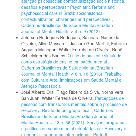
atenção psicossocial: contextualização sócio histórica,
desafios e perspectivas / Psychiatric Reform and
psychossocial care in Brazil: sociohistorical
contextualization, challenges and perspectives
,
Cadernos Brasileiros de Saúde Mental/Brazilian
Journal of Mental Health: v. 4 n. 9 (2012)
Jeferson Rodrigues Rodrigues, Saionara Nunes de
Oliveira, Aline Massaroli, Jussara Gue Martini, Fabrício
Augusto Menegon, Walter Ferreira de Oliveira, Renê
Schleiniger dos Santos,
O uso de paciente simulado
como estratégia de ensino em saúde mental
,
Cadernos Brasileiros de Saúde Mental/Brazilian
Journal of Mental Health: v. 8 n. 18 (2016): Trabalho
com Cultura e Arte: Implicações em Saúde Mental e
Atenção Psicossocial
José Alberto Orsi, Tiago Ribeiro da Silva, Norha Vera
San Juan, Walter Ferreira de Oliveira,
Percepções de
pessoas com transtornos mentais sobre o processo de
Recovery: Relato de um grupo focal
,
Cadernos
Brasileiros de Saúde Mental/Brazilian Journal of
Mental Health: v. 13 n. 36 (2021): Serviços, programas
e políticas de saúde mental orientadas por Recovery e
cidadania - panorama internacional - Parte II