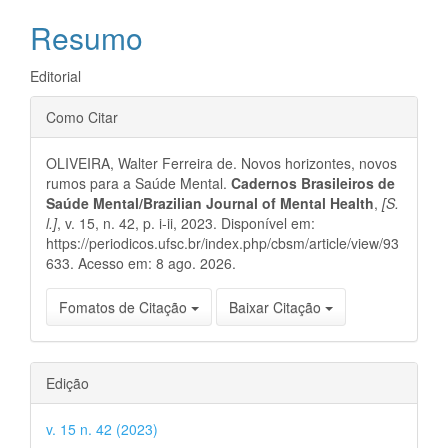
artigo
Resumo
principal
Editorial
Detalhes
Como Citar
do
OLIVEIRA, Walter Ferreira de. Novos horizontes, novos
artigo
rumos para a Saúde Mental.
Cadernos Brasileiros de
Saúde Mental/Brazilian Journal of Mental Health
,
[S.
l.]
, v. 15, n. 42, p. i-ii, 2023. Disponível em:
https://periodicos.ufsc.br/index.php/cbsm/article/view/93
633. Acesso em: 8 ago. 2026.
Fomatos de Citação
Baixar Citação
Edição
v. 15 n. 42 (2023)