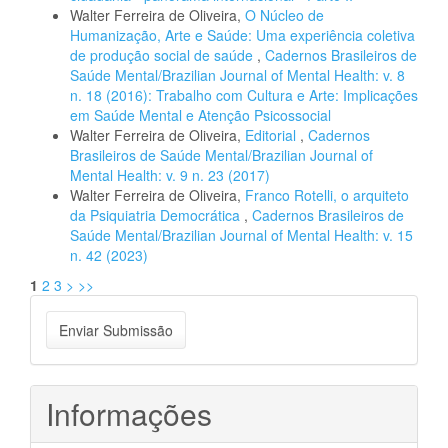
Walter Ferreira de Oliveira,
O Núcleo de
Humanização, Arte e Saúde: Uma experiência coletiva
de produção social de saúde
,
Cadernos Brasileiros de
Saúde Mental/Brazilian Journal of Mental Health: v. 8
n. 18 (2016): Trabalho com Cultura e Arte: Implicações
em Saúde Mental e Atenção Psicossocial
Walter Ferreira de Oliveira,
Editorial
,
Cadernos
Brasileiros de Saúde Mental/Brazilian Journal of
Mental Health: v. 9 n. 23 (2017)
Walter Ferreira de Oliveira,
Franco Rotelli, o arquiteto
da Psiquiatria Democrática
,
Cadernos Brasileiros de
Saúde Mental/Brazilian Journal of Mental Health: v. 15
n. 42 (2023)
1
2
3
>
>>
Enviar
Enviar Submissão
Submissão
Informações