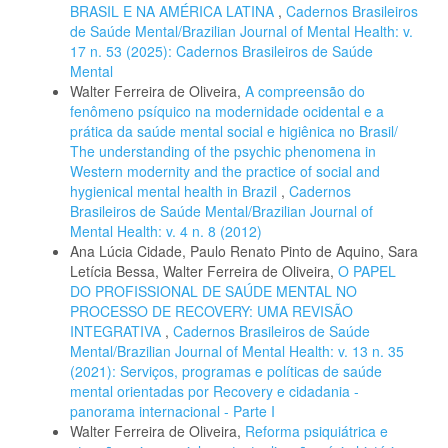
BRASIL E NA AMÉRICA LATINA
,
Cadernos Brasileiros
de Saúde Mental/Brazilian Journal of Mental Health: v.
17 n. 53 (2025): Cadernos Brasileiros de Saúde
Mental
Walter Ferreira de Oliveira,
A compreensão do
fenômeno psíquico na modernidade ocidental e a
prática da saúde mental social e higiênica no Brasil/
The understanding of the psychic phenomena in
Western modernity and the practice of social and
hygienical mental health in Brazil
,
Cadernos
Brasileiros de Saúde Mental/Brazilian Journal of
Mental Health: v. 4 n. 8 (2012)
Ana Lúcia Cidade, Paulo Renato Pinto de Aquino, Sara
Letícia Bessa, Walter Ferreira de Oliveira,
O PAPEL
DO PROFISSIONAL DE SAÚDE MENTAL NO
PROCESSO DE RECOVERY: UMA REVISÃO
INTEGRATIVA
,
Cadernos Brasileiros de Saúde
Mental/Brazilian Journal of Mental Health: v. 13 n. 35
(2021): Serviços, programas e políticas de saúde
mental orientadas por Recovery e cidadania -
panorama internacional - Parte I
Walter Ferreira de Oliveira,
Reforma psiquiátrica e