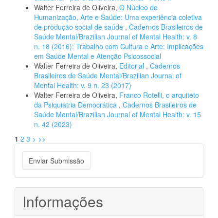
Walter Ferreira de Oliveira,
O Núcleo de
Humanização, Arte e Saúde: Uma experiência coletiva
de produção social de saúde
,
Cadernos Brasileiros de
Saúde Mental/Brazilian Journal of Mental Health: v. 8
n. 18 (2016): Trabalho com Cultura e Arte: Implicações
em Saúde Mental e Atenção Psicossocial
Walter Ferreira de Oliveira,
Editorial
,
Cadernos
Brasileiros de Saúde Mental/Brazilian Journal of
Mental Health: v. 9 n. 23 (2017)
Walter Ferreira de Oliveira,
Franco Rotelli, o arquiteto
da Psiquiatria Democrática
,
Cadernos Brasileiros de
Saúde Mental/Brazilian Journal of Mental Health: v. 15
n. 42 (2023)
1
2
3
>
>>
Enviar
Enviar Submissão
Submissão
Informações