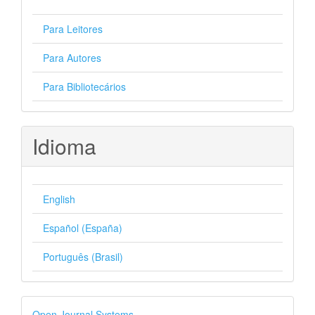
Para Leitores
Para Autores
Para Bibliotecários
Idioma
English
Español (España)
Português (Brasil)
Desenvolvido
Open Journal Systems