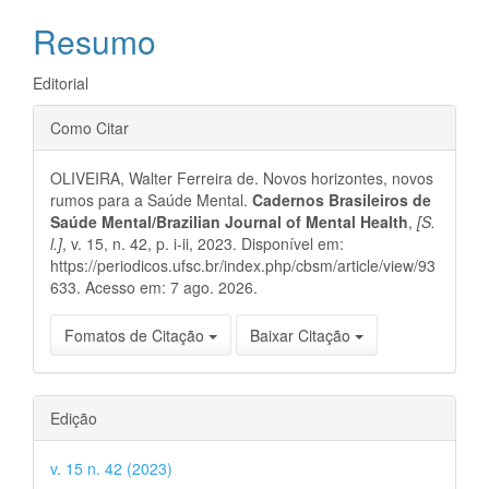
artigo
Resumo
principal
Editorial
Detalhes
Como Citar
do
OLIVEIRA, Walter Ferreira de. Novos horizontes, novos
artigo
rumos para a Saúde Mental.
Cadernos Brasileiros de
Saúde Mental/Brazilian Journal of Mental Health
,
[S.
l.]
, v. 15, n. 42, p. i-ii, 2023. Disponível em:
https://periodicos.ufsc.br/index.php/cbsm/article/view/93
633. Acesso em: 7 ago. 2026.
Fomatos de Citação
Baixar Citação
Edição
v. 15 n. 42 (2023)