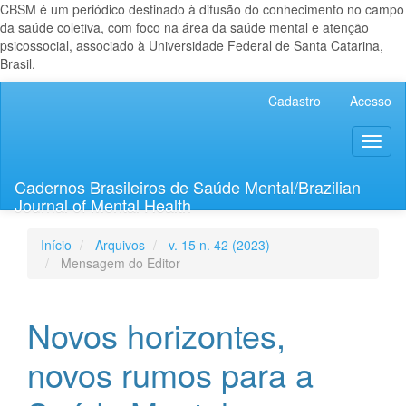
CBSM é um periódico destinado à difusão do conhecimento no campo
da saúde coletiva, com foco na área da saúde mental e atenção
psicossocial, associado à Universidade Federal de Santa Catarina,
Brasil.
Navegação
Cadastro
Acesso
Principal
Conteúdo
Toggl
principal
naviga
Barra
Lateral
Cadernos Brasileiros de Saúde Mental/Brazilian
Journal of Mental Health
Início
Arquivos
v. 15 n. 42 (2023)
Mensagem do Editor
Novos horizontes,
novos rumos para a