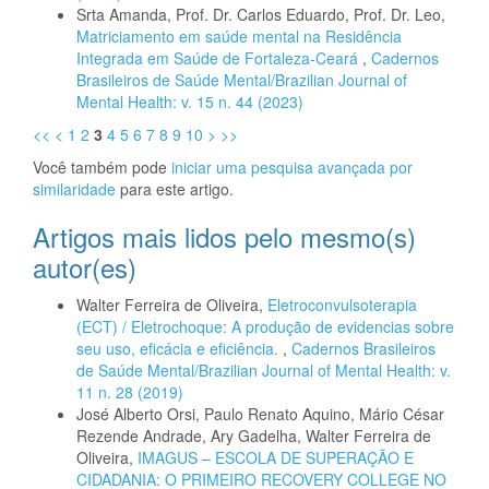
Srta Amanda, Prof. Dr. Carlos Eduardo, Prof. Dr. Leo,
Matriciamento em saúde mental na Residência
Integrada em Saúde de Fortaleza-Ceará
,
Cadernos
Brasileiros de Saúde Mental/Brazilian Journal of
Mental Health: v. 15 n. 44 (2023)
<<
<
1
2
3
4
5
6
7
8
9
10
>
>>
Você também pode
iniciar uma pesquisa avançada por
similaridade
para este artigo.
Artigos mais lidos pelo mesmo(s)
autor(es)
Walter Ferreira de Oliveira,
Eletroconvulsoterapia
(ECT) / Eletrochoque: A produção de evidencias sobre
seu uso, eficácia e eficiência.
,
Cadernos Brasileiros
de Saúde Mental/Brazilian Journal of Mental Health: v.
11 n. 28 (2019)
José Alberto Orsi, Paulo Renato Aquino, Mário César
Rezende Andrade, Ary Gadelha, Walter Ferreira de
Oliveira,
IMAGUS – ESCOLA DE SUPERAÇÃO E
CIDADANIA: O PRIMEIRO RECOVERY COLLEGE NO