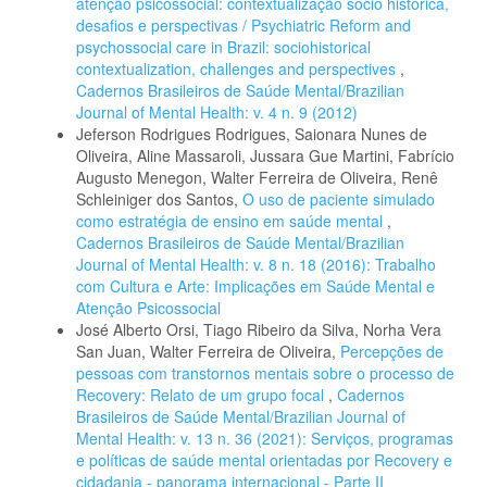
atenção psicossocial: contextualização sócio histórica,
desafios e perspectivas / Psychiatric Reform and
psychossocial care in Brazil: sociohistorical
contextualization, challenges and perspectives
,
Cadernos Brasileiros de Saúde Mental/Brazilian
Journal of Mental Health: v. 4 n. 9 (2012)
Jeferson Rodrigues Rodrigues, Saionara Nunes de
Oliveira, Aline Massaroli, Jussara Gue Martini, Fabrício
Augusto Menegon, Walter Ferreira de Oliveira, Renê
Schleiniger dos Santos,
O uso de paciente simulado
como estratégia de ensino em saúde mental
,
Cadernos Brasileiros de Saúde Mental/Brazilian
Journal of Mental Health: v. 8 n. 18 (2016): Trabalho
com Cultura e Arte: Implicações em Saúde Mental e
Atenção Psicossocial
José Alberto Orsi, Tiago Ribeiro da Silva, Norha Vera
San Juan, Walter Ferreira de Oliveira,
Percepções de
pessoas com transtornos mentais sobre o processo de
Recovery: Relato de um grupo focal
,
Cadernos
Brasileiros de Saúde Mental/Brazilian Journal of
Mental Health: v. 13 n. 36 (2021): Serviços, programas
e políticas de saúde mental orientadas por Recovery e
cidadania - panorama internacional - Parte II