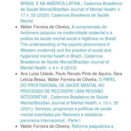
BRASIL E NA AMÉRICA LATINA
,
Cadernos Brasileiros
de Saúde Mental/Brazilian Journal of Mental Health: v.
17 n. 53 (2025): Cadernos Brasileiros de Saúde
Mental
Walter Ferreira de Oliveira,
A compreensão do
fenômeno psíquico na modernidade ocidental e a
prática da saúde mental social e higiênica no Brasil/
The understanding of the psychic phenomena in
Western modernity and the practice of social and
hygienical mental health in Brazil
,
Cadernos
Brasileiros de Saúde Mental/Brazilian Journal of
Mental Health: v. 4 n. 8 (2012)
Ana Lúcia Cidade, Paulo Renato Pinto de Aquino, Sara
Letícia Bessa, Walter Ferreira de Oliveira,
O PAPEL
DO PROFISSIONAL DE SAÚDE MENTAL NO
PROCESSO DE RECOVERY: UMA REVISÃO
INTEGRATIVA
,
Cadernos Brasileiros de Saúde
Mental/Brazilian Journal of Mental Health: v. 13 n. 35
(2021): Serviços, programas e políticas de saúde
mental orientadas por Recovery e cidadania -
panorama internacional - Parte I
Walter Ferreira de Oliveira,
Reforma psiquiátrica e