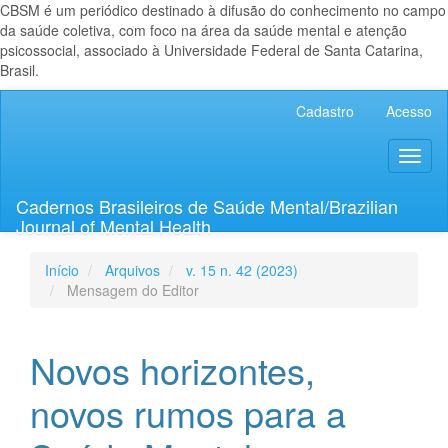
CBSM é um periódico destinado à difusão do conhecimento no campo
da saúde coletiva, com foco na área da saúde mental e atenção
psicossocial, associado à Universidade Federal de Santa Catarina,
Brasil.
Navegação
Cadastro
Acesso
Principal
Conteúdo
Toggl
principal
naviga
Barra
Lateral
Cadernos Brasileiros de Saúde Mental/Brazilian
Journal of Mental Health
Início
Arquivos
v. 15 n. 42 (2023)
Mensagem do Editor
Novos horizontes,
novos rumos para a