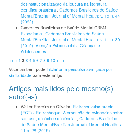
desinstitucionalização da loucura na literatura
científica brasileira
,
Cadernos Brasileiros de Saúde
Mental/Brazilian Journal of Mental Health: v. 15 n. 44
(2023)
Cadernos Brasileiros de Saúde Mental CBSM,
Expediente
,
Cadernos Brasileiros de Saúde
Mental/Brazilian Journal of Mental Health: v. 11 n. 30
(2019): Atenção Psicossocial a Crianças e
Adolescentes
<<
<
1
2
3
4
5
6
7
8
9
10
>
>>
Você também pode
iniciar uma pesquisa avançada por
similaridade
para este artigo.
Artigos mais lidos pelo mesmo(s)
autor(es)
Walter Ferreira de Oliveira,
Eletroconvulsoterapia
(ECT) / Eletrochoque: A produção de evidencias sobre
seu uso, eficácia e eficiência.
,
Cadernos Brasileiros
de Saúde Mental/Brazilian Journal of Mental Health: v.
11 n. 28 (2019)