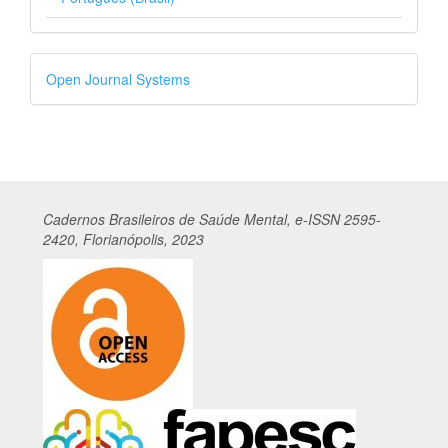
Desenvolvido
Open Journal Systems
por
Cadernos
Br
asileiros
de Saúde Mental, e-ISSN 2595-
2420, Florianópolis, 2023