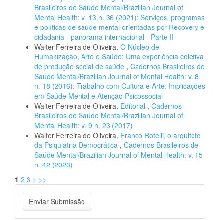
Brasileiros de Saúde Mental/Brazilian Journal of
Mental Health: v. 13 n. 36 (2021): Serviços, programas
e políticas de saúde mental orientadas por Recovery e
cidadania - panorama internacional - Parte II
Walter Ferreira de Oliveira,
O Núcleo de
Humanização, Arte e Saúde: Uma experiência coletiva
de produção social de saúde
,
Cadernos Brasileiros de
Saúde Mental/Brazilian Journal of Mental Health: v. 8
n. 18 (2016): Trabalho com Cultura e Arte: Implicações
em Saúde Mental e Atenção Psicossocial
Walter Ferreira de Oliveira,
Editorial
,
Cadernos
Brasileiros de Saúde Mental/Brazilian Journal of
Mental Health: v. 9 n. 23 (2017)
Walter Ferreira de Oliveira,
Franco Rotelli, o arquiteto
da Psiquiatria Democrática
,
Cadernos Brasileiros de
Saúde Mental/Brazilian Journal of Mental Health: v. 15
n. 42 (2023)
1
2
3
>
>>
Enviar
Enviar Submissão
Submissão