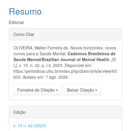
artigo
Resumo
principal
Editorial
Detalhes
Como Citar
do
OLIVEIRA, Walter Ferreira de. Novos horizontes, novos
artigo
rumos para a Saúde Mental.
Cadernos Brasileiros de
Saúde Mental/Brazilian Journal of Mental Health
,
[S.
l.]
, v. 15, n. 42, p. i-ii, 2023. Disponível em:
https://periodicos.ufsc.br/index.php/cbsm/article/view/93
633. Acesso em: 7 ago. 2026.
Fomatos de Citação
Baixar Citação
Edição
v. 15 n. 42 (2023)