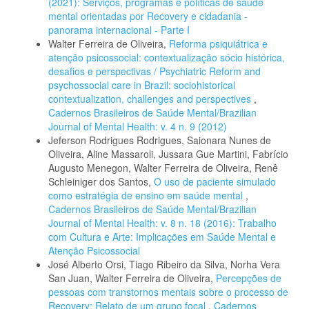
(2021): Serviços, programas e políticas de saúde
mental orientadas por Recovery e cidadania -
panorama internacional - Parte I
Walter Ferreira de Oliveira,
Reforma psiquiátrica e
atenção psicossocial: contextualização sócio histórica,
desafios e perspectivas / Psychiatric Reform and
psychossocial care in Brazil: sociohistorical
contextualization, challenges and perspectives
,
Cadernos Brasileiros de Saúde Mental/Brazilian
Journal of Mental Health: v. 4 n. 9 (2012)
Jeferson Rodrigues Rodrigues, Saionara Nunes de
Oliveira, Aline Massaroli, Jussara Gue Martini, Fabrício
Augusto Menegon, Walter Ferreira de Oliveira, Renê
Schleiniger dos Santos,
O uso de paciente simulado
como estratégia de ensino em saúde mental
,
Cadernos Brasileiros de Saúde Mental/Brazilian
Journal of Mental Health: v. 8 n. 18 (2016): Trabalho
com Cultura e Arte: Implicações em Saúde Mental e
Atenção Psicossocial
José Alberto Orsi, Tiago Ribeiro da Silva, Norha Vera
San Juan, Walter Ferreira de Oliveira,
Percepções de
pessoas com transtornos mentais sobre o processo de
Recovery: Relato de um grupo focal
,
Cadernos