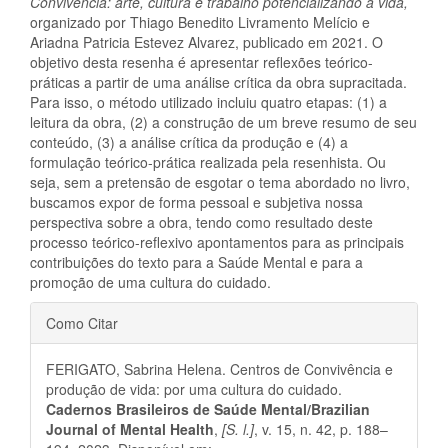
Convivência: arte, cultura e trabalho potencializando a vida,
organizado por Thiago Benedito Livramento Melício e
Ariadna Patricia Estevez Alvarez, publicado em 2021. O
objetivo desta resenha é apresentar reflexões teórico-
práticas a partir de uma análise crítica da obra supracitada.
Para isso, o método utilizado incluiu quatro etapas: (1) a
leitura da obra, (2) a construção de um breve resumo de seu
conteúdo, (3) a análise crítica da produção e (4) a
formulação teórico-prática realizada pela resenhista. Ou
seja, sem a pretensão de esgotar o tema abordado no livro,
buscamos expor de forma pessoal e subjetiva nossa
perspectiva sobre a obra, tendo como resultado deste
processo teórico-reflexivo apontamentos para as principais
contribuições do texto para a Saúde Mental e para a
promoção de uma cultura do cuidado.
Detalhes
Como Citar
do
FERIGATO, Sabrina Helena. Centros de Convivência e
artigo
produção de vida: por uma cultura do cuidado.
Cadernos Brasileiros de Saúde Mental/Brazilian
Journal of Mental Health
,
[S. l.]
, v. 15, n. 42, p. 188–