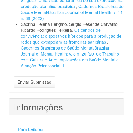
Singular: Uma visão panorâmica de sua expressão na
produção científica brasileira
,
Cadernos Brasileiros de
Saúde Mental/Brazilian Journal of Mental Health: v. 14
n. 38 (2022)
Sabrina Helena Ferigato, Sérgio Resende Carvalho,
Ricardo Rodrigues Teixeira,
Os centros de
convivência: dispositivos híbridos para a produção de
redes que extrapolam as fronteiras sanitárias
,
Cadernos Brasileiros de Saúde Mental/Brazilian
Journal of Mental Health: v. 8 n. 20 (2016): Trabalho
com Cultura e Arte: Implicações em Saúde Mental e
Atenção Psicossocial II
Enviar
Enviar Submissão
Submissão
Informações
Para Leitores