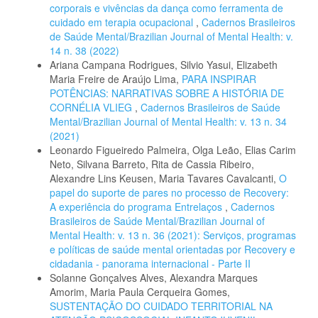
corporais e vivências da dança como ferramenta de
cuidado em terapia ocupacional
,
Cadernos Brasileiros
de Saúde Mental/Brazilian Journal of Mental Health: v.
14 n. 38 (2022)
Ariana Campana Rodrigues, Silvio Yasui, Elizabeth
Maria Freire de Araújo Lima,
PARA INSPIRAR
POTÊNCIAS: NARRATIVAS SOBRE A HISTÓRIA DE
CORNÉLIA VLIEG
,
Cadernos Brasileiros de Saúde
Mental/Brazilian Journal of Mental Health: v. 13 n. 34
(2021)
Leonardo Figueiredo Palmeira, Olga Leão, Elias Carim
Neto, Silvana Barreto, Rita de Cassia Ribeiro,
Alexandre Lins Keusen, Maria Tavares Cavalcanti,
O
papel do suporte de pares no processo de Recovery:
A experiência do programa Entrelaços
,
Cadernos
Brasileiros de Saúde Mental/Brazilian Journal of
Mental Health: v. 13 n. 36 (2021): Serviços, programas
e políticas de saúde mental orientadas por Recovery e
cidadania - panorama internacional - Parte II
Solanne Gonçalves Alves, Alexandra Marques
Amorim, Maria Paula Cerqueira Gomes,
SUSTENTAÇÃO DO CUIDADO TERRITORIAL NA