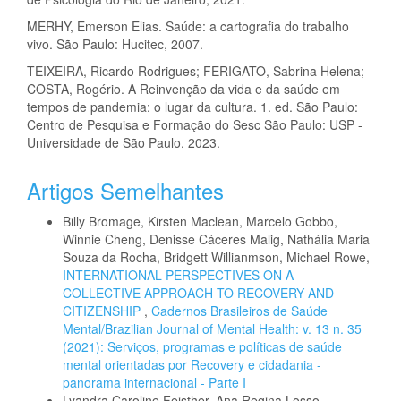
MERHY, Emerson Elias. Saúde: a cartografia do trabalho
vivo. São Paulo: Hucitec, 2007.
TEIXEIRA, Ricardo Rodrigues; FERIGATO, Sabrina Helena;
COSTA, Rogério. A Reinvenção da vida e da saúde em
tempos de pandemia: o lugar da cultura. 1. ed. São Paulo:
Centro de Pesquisa e Formação do Sesc São Paulo: USP -
Universidade de São Paulo, 2023.
Artigos Semelhantes
Billy Bromage, Kirsten Maclean, Marcelo Gobbo,
Winnie Cheng, Denisse Cáceres Malig, Nathália Maria
Souza da Rocha, Bridgett Willianmson, Michael Rowe,
INTERNATIONAL PERSPECTIVES ON A
COLLECTIVE APPROACH TO RECOVERY AND
CITIZENSHIP
,
Cadernos Brasileiros de Saúde
Mental/Brazilian Journal of Mental Health: v. 13 n. 35
(2021): Serviços, programas e políticas de saúde
mental orientadas por Recovery e cidadania -
panorama internacional - Parte I
Lyandra Caroline Feisther, Ana Regina Losso,