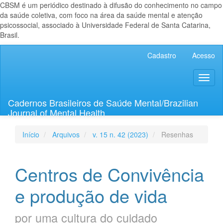
CBSM é um periódico destinado à difusão do conhecimento no campo
da saúde coletiva, com foco na área da saúde mental e atenção
psicossocial, associado à Universidade Federal de Santa Catarina,
Brasil.
Navegação
Cadastro
Acesso
Principal
Conteúdo
Toggl
principal
naviga
Barra
Lateral
Cadernos Brasileiros de Saúde Mental/Brazilian
Journal of Mental Health
Início
Arquivos
v. 15 n. 42 (2023)
Resenhas
Centros de Convivência
e produção de vida
por uma cultura do cuidado