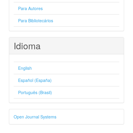
Para Autores
Para Bibliotecários
Idioma
English
Español (España)
Português (Brasil)
Desenvolvido
Open Journal Systems
por