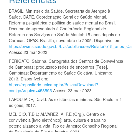
BRASIL. Ministério da Saúde. Secretaria de Atenção à
Saúde. DAPE. Coordenação Geral de Saúde Mental.
Reforma psiquiátrica e política de saúde mental no Brasil.
Documento apresentado à Conferência Regional de
Reforma dos Serviços de Saúde Mental: 15 anos depois de
Caracas. OPAS. Brasília, novembro de 2005. Disponível em
https://bvsms.saude.gov.br/bvs/publicacoes/Relatorio15_anos_Ca
Acesso 23 mar 2023.
FERIGATO, Sabrina. Cartografia dos Centros de Convivência
de Campinas: produzindo redes de encontros [Tese].
Campinas: Departamento de Saúde Coletiva, Unicamp;
2013. Disponível em:
https://repositorio.unicamp.br/Busca/Download?
codigoArquivo=453595
Acesso 23 mar 2023.
LAPOUJADE, David. As existências mínimas. São Paulo: n-1
edições, 2017.
MELÍCIO, T.B.L; ALVAREZ, A. P.E (Org.). Centro de
convivência [livro eletrônico]: arte, cultura e trabalho
potencializando a vida. Rio de Janeiro: Conselho Regional
de Psicologia do Rio de Janeiro, 2021.