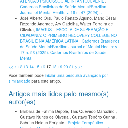
ATENÇÃO PSICOSSOCIAL INFANTOJUVENIL
,
Cadernos Brasileiros de Saúde Mental/Brazilian
Journal of Mental Health: v. 16 n. 47 (2024): .
José Alberto Orsi, Paulo Renato Aquino, Mário César
Rezende Andrade, Ary Gadelha, Walter Ferreira de
Oliveira,
IMAGUS – ESCOLA DE SUPERAÇÃO E
CIDADANIA: O PRIMEIRO RECOVERY COLLEGE NO
BRASIL E NA AMÉRICA LATINA
,
Cadernos Brasileiros
de Saúde Mental/Brazilian Journal of Mental Health: v.
17 n. 53 (2025): Cadernos Brasileiros de Saúde
Mental
<<
<
12
13
14
15
16
17
18
19
20
21
>
>>
Você também pode
iniciar uma pesquisa avançada por
similaridade
para este artigo.
Artigos mais lidos pelo mesmo(s)
autor(es)
Bárbara de Fátima Depole, Taís Quevedo Marcolino ,
Gustavo Nunes de Oliveira , Gustavo Tenório Cunha ,
Sabrina Helena Ferigato ,
Projeto Terapêutico