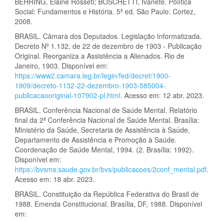
BEHRING, Elaine Rosseti; BOSCHETTI, Ivanete. Política
Social: Fundamentos e História. 5ª ed. São Paulo: Cortez,
2008.
BRASIL. Câmara dos Deputados. Legislação Informatizada.
Decreto Nº 1.132, de 22 de dezembro de 1903 - Publicação
Original. Reorganiza a Assistência a Alienados. Rio de
Janeiro, 1903. Disponível em:
https://www2.camara.leg.br/legin/fed/decret/1900-
1909/decreto-1132-22-dezembro-1903-585004-
publicacaooriginal-107902-pl.html
. Acesso em: 12 abr. 2023.
BRASIL. Conferência Nacional de Saúde Mental. Relatório
final da 2ª Conferência Nacional de Saúde Mental. Brasília:
Ministério da Saúde, Secretaria de Assistência à Saúde,
Departamento de Assistência e Promoção à Saúde.
Coordenação de Saúde Mental, 1994. (2. Brasília: 1992).
Disponível em:
https://bvsms.saude.gov.br/bvs/publicacoes/2conf_mental.pdf
.
Acesso em: 18 abr. 2023.
BRASIL. Constituição da República Federativa do Brasil de
1988. Emenda Constitucional. Brasília, DF, 1988. Disponível
em: