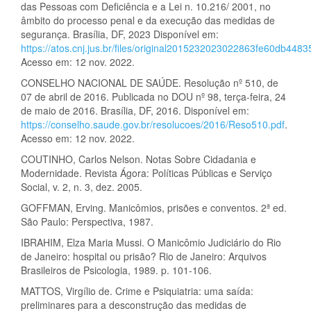
das Pessoas com Deficiência e a Lei n. 10.216/ 2001, no
âmbito do processo penal e da execução das medidas de
segurança. Brasília, DF, 2023 Disponível em:
https://atos.cnj.jus.br/files/original2015232023022863fe60db4483
Acesso em: 12 nov. 2022.
CONSELHO NACIONAL DE SAÚDE. Resolução nº 510, de
07 de abril de 2016. Publicada no DOU nº 98, terça-feira, 24
de maio de 2016. Brasília, DF, 2016. Disponível em:
https://conselho.saude.gov.br/resolucoes/2016/Reso510.pdf
.
Acesso em: 12 nov. 2022.
COUTINHO, Carlos Nelson. Notas Sobre Cidadania e
Modernidade. Revista Ágora: Políticas Públicas e Serviço
Social, v. 2, n. 3, dez. 2005.
GOFFMAN, Erving. Manicômios, prisões e conventos. 2ª ed.
São Paulo: Perspectiva, 1987.
IBRAHIM, Elza Maria Mussi. O Manicômio Judiciário do Rio
de Janeiro: hospital ou prisão? Rio de Janeiro: Arquivos
Brasileiros de Psicologia, 1989. p. 101-106.
MATTOS, Virgílio de. Crime e Psiquiatria: uma saída:
preliminares para a desconstrução das medidas de