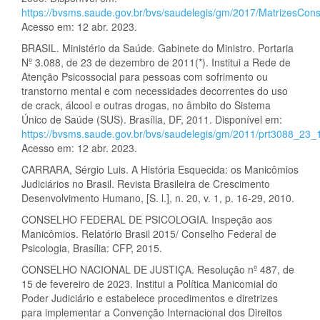
https://bvsms.saude.gov.br/bvs/saudelegis/gm/2017/MatrizesCo
Acesso em: 12 abr. 2023.
BRASIL. Ministério da Saúde. Gabinete do Ministro. Portaria
Nº 3.088, de 23 de dezembro de 2011(*). Institui a Rede de
Atenção Psicossocial para pessoas com sofrimento ou
transtorno mental e com necessidades decorrentes do uso
de crack, álcool e outras drogas, no âmbito do Sistema
Único de Saúde (SUS). Brasília, DF, 2011. Disponível em:
https://bvsms.saude.gov.br/bvs/saudelegis/gm/2011/prt3088_23
Acesso em: 12 abr. 2023.
CARRARA, Sérgio Luis. A História Esquecida: os Manicômios
Judiciários no Brasil. Revista Brasileira de Crescimento
Desenvolvimento Humano, [S. l.], n. 20, v. 1, p. 16-29, 2010.
CONSELHO FEDERAL DE PSICOLOGIA. Inspeção aos
Manicômios. Relatório Brasil 2015/ Conselho Federal de
Psicologia, Brasília: CFP, 2015.
CONSELHO NACIONAL DE JUSTIÇA. Resolução nº 487, de
15 de fevereiro de 2023. Institui a Política Manicomial do
Poder Judiciário e estabelece procedimentos e diretrizes
para implementar a Convenção Internacional dos Direitos