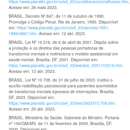
https://www.planalto.gov.br/ccivil_03/constituicao/constituicao.htm
.
Acesso em: 26 maio 2023.
BRASIL. Decreto Nº 847, de 11 de outubro de 1890.
Promulga o Código Penal. Rio de Janeiro, 1890. Disponível
em:
https://www.planalto.gov.br/ccivil_03/decreto/1851-
1899/d847.htm
. Acesso em: 12 abr. 2023.
BRASIL. Lei Nº 10.216, de 6 de abril de 2001. Dispõe sobre
a proteção e os direitos das pessoas portadoras de
transtornos mentais e redireciona o modelo assistencial em
saúde mental. Brasília, DF, 2001. Disponível em:
https://www.planalto.gov.br/ccivil_03/leis/leis_2001/l10216.htm
.
Acesso em: 12 abr. 2023.
BRASIL. Lei Nº 10.708, de 31 de julho de 2003. Institui o
auxílio-reabilitação psicossocial para pacientes acometidos
de transtornos mentais egressos de internações. Brasília,
DF, 2003. Disponível em:
https://www.planalto.gov.br/ccivil_03/leis/2003/l10.708.htm
.
Acesso em: 25 abr. 2023.
BRASIL. Ministério da Saúde. Gabinete do Ministro. Portaria
nº 106/GM/MS, de 11 de fevereiro de 2000. Brasília, DF,
2000. Disponível em: