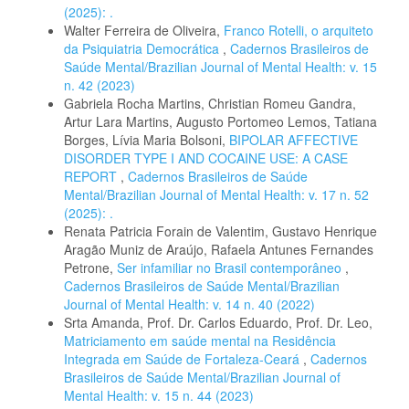
(2025): .
Walter Ferreira de Oliveira,
Franco Rotelli, o arquiteto
da Psiquiatria Democrática
,
Cadernos Brasileiros de
Saúde Mental/Brazilian Journal of Mental Health: v. 15
n. 42 (2023)
Gabriela Rocha Martins, Christian Romeu Gandra,
Artur Lara Martins, Augusto Portomeo Lemos, Tatiana
Borges, Lívia Maria Bolsoni,
BIPOLAR AFFECTIVE
DISORDER TYPE I AND COCAINE USE: A CASE
REPORT
,
Cadernos Brasileiros de Saúde
Mental/Brazilian Journal of Mental Health: v. 17 n. 52
(2025): .
Renata Patricia Forain de Valentim, Gustavo Henrique
Aragão Muniz de Araújo, Rafaela Antunes Fernandes
Petrone,
Ser infamiliar no Brasil contemporâneo
,
Cadernos Brasileiros de Saúde Mental/Brazilian
Journal of Mental Health: v. 14 n. 40 (2022)
Srta Amanda, Prof. Dr. Carlos Eduardo, Prof. Dr. Leo,
Matriciamento em saúde mental na Residência
Integrada em Saúde de Fortaleza-Ceará
,
Cadernos
Brasileiros de Saúde Mental/Brazilian Journal of
Mental Health: v. 15 n. 44 (2023)