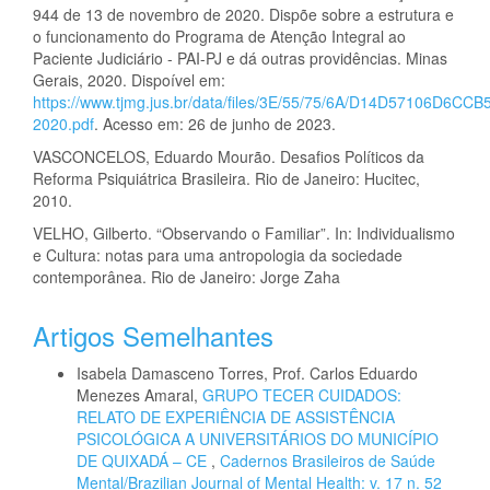
944 de 13 de novembro de 2020. Dispõe sobre a estrutura e
o funcionamento do Programa de Atenção Integral ao
Paciente Judiciário - PAI-PJ e dá outras providências. Minas
Gerais, 2020. Dispoível em:
https://www.tjmg.jus.br/data/files/3E/55/75/6A/D14D57106D6
2020.pdf
. Acesso em: 26 de junho de 2023.
VASCONCELOS, Eduardo Mourão. Desafios Políticos da
Reforma Psiquiátrica Brasileira. Rio de Janeiro: Hucitec,
2010.
VELHO, Gilberto. “Observando o Familiar”. In: Individualismo
e Cultura: notas para uma antropologia da sociedade
contemporânea. Rio de Janeiro: Jorge Zaha
Artigos Semelhantes
Isabela Damasceno Torres, Prof. Carlos Eduardo
Menezes Amaral,
GRUPO TECER CUIDADOS:
RELATO DE EXPERIÊNCIA DE ASSISTÊNCIA
PSICOLÓGICA A UNIVERSITÁRIOS DO MUNICÍPIO
DE QUIXADÁ – CE
,
Cadernos Brasileiros de Saúde
Mental/Brazilian Journal of Mental Health: v. 17 n. 52