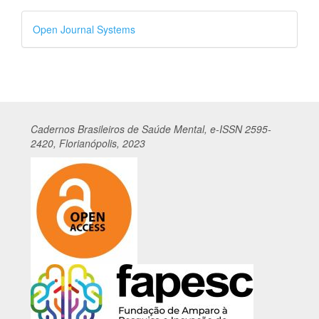
Desenvolvido
Open Journal Systems
por
Cadernos
Br
asileiros
de Saúde Mental, e-ISSN 2595-
2420, Florianópolis, 2023