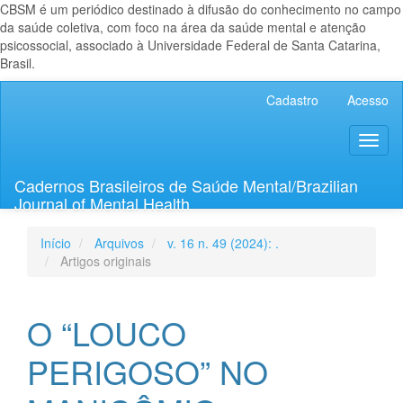
CBSM é um periódico destinado à difusão do conhecimento no campo
da saúde coletiva, com foco na área da saúde mental e atenção
psicossocial, associado à Universidade Federal de Santa Catarina,
Brasil.
Navegação
Cadastro
Acesso
Principal
Conteúdo
Toggl
principal
naviga
Barra
Lateral
Cadernos Brasileiros de Saúde Mental/Brazilian
Journal of Mental Health
Início
Arquivos
v. 16 n. 49 (2024): .
Artigos originais
O “LOUCO
PERIGOSO” NO