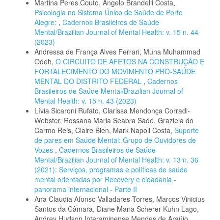
Martina Peres Couto, Angelo Brandelli Costa,
Psicologia no Sistema Único de Saúde de Porto
Alegre:
,
Cadernos Brasileiros de Saúde
Mental/Brazilian Journal of Mental Health: v. 15 n. 44
(2023)
Andressa de França Alves Ferrari, Muna Muhammad
Odeh,
O CIRCUITO DE AFETOS NA CONSTRUÇÃO E
FORTALECIMENTO DO MOVIMENTO PRÓ-SAÚDE
MENTAL DO DISTRITO FEDERAL
,
Cadernos
Brasileiros de Saúde Mental/Brazilian Journal of
Mental Health: v. 15 n. 43 (2023)
Lívia Sicaroni Rufato, Clarissa Mendonça Corradi-
Webster, Rossana Maria Seabra Sade, Graziela do
Carmo Reis, Claire Bien, Mark Napoli Costa,
Suporte
de pares em Saúde Mental: Grupo de Ouvidores de
Vozes
,
Cadernos Brasileiros de Saúde
Mental/Brazilian Journal of Mental Health: v. 13 n. 36
(2021): Serviços, programas e políticas de saúde
mental orientadas por Recovery e cidadania -
panorama internacional - Parte II
Ana Claudia Afonso Valladares-Torres, Marcos Vinicius
Santos da Câmara, Diane Maria Scherer Kuhn Lago,
Andrey Hudson Interaminense Mendes de Araújo,