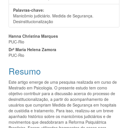
Palavras-chave:
Manicômio judiciário. Medida de Segurança.
Desinstitucionalização
Conteúdo
Hanna Christina Marques
PUC-Rio
do
Drª Maria Helena Zamora
artigo
PUC-Rio
principal
Resumo
Este artigo emerge de uma pesquisa realizada em curso de
Mestrado em Psicologia. O presente estudo tem como
objetivo contribuir para a discussão acerca do processo de
desinstitucionalização, a partir do acompanhamento de
usuários que cumpriam Medida de Segurança em hospitais
de custódia e tratamento. Para isso, realizou-se um breve
apanhado histórico sobre os manicômios judiciários e de
movimentos que desdobraram a Reforma Psiquiátrica
Brasileira. Foram utilizados fragmentos de casos para