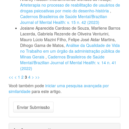
Arteterapia no processo de reabilitação de usuários de
drogas psicoativas por meio do desenho-história
,
Cadernos Brasileiros de Saúde Mental/Brazilian
Journal of Mental Health: v. 15 n. 42 (2023)
Josiane Aparecida Cardoso de Souza, Marliene Barros
Lacerda, Gabriela Rezende de Oliveira Venturini,
Mauro Lúcio Mazini Filho, Felipe José Aidar Martins,
Dihogo Gama de Matos,
Análise da Qualidade de Vida
no Trabalho em um órgão da administração pública de
Minas Gerais
,
Cadernos Brasileiros de Saúde
Mental/Brazilian Journal of Mental Health: v. 14 n. 41
(2022)
<<
<
1
2
3
4
>
>>
Você também pode
iniciar uma pesquisa avançada por
similaridade
para este artigo.
Enviar
Enviar Submissão
Submissão