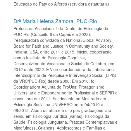
Educação de Paty do Alferes (servidora estatutária)
Drª Maria Helena Zamora,
PUC-Rio
Professora Associada 1 do Depto. de Psicologia da
PUC-Rio (Conceito 6 da Capes em 2022).
Pesquisadora convidada da National/Global Advisory
Board for Faith and Justice in Community and Society,
Indiana, USA, entre 2011 e 2015. Iniciou cooperação
com o Instituto de Psicologia Cognitiva,
Desenvolvimento Vocacional e Social, de Coimbra, em
2012 e até 2022. É Vice-coordenadora do Laboratório
Interdisciplinar de Pesquisa e Intervenção Social (LIPIS
da VRC/PUC-Rio) desde 2006. Em 2010, foi
Coordenadora Adjunta do ProUnir, Protagonismo
Universitário e Empoderamento Profissional e SEPPIR e
consultora em 2011. Foi docente no Mestrado em
Psicologia Social na UNIVERSO entre 04/2010 e
08/2012. Atuou ou atua em oito pós-graduações lato
sensu em Psicologia Jurídica (várias), Psicologia da
Saúde, Psicologia Junguiana, Práticas Contemplativas e
Mindfulness, Crianças, Adolescentes e Famílias e