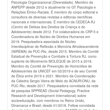
Psicologia Organizacional (Diversidade). Membro da
ANPEPP desde 2012 e atualmente no GT Psicologia e
Relações Étnico-Raciais. É membro do corpo editorial e
consultora de diversas revistas e editoras científicas
nacionais e internacionais. É membro da CEDECA-RJ
(Centro de Defesa dos Direitos da Criança e do
Adolescente) desde 2012. Foi colaboradora do CRP-5 e
Coordenadora do Núcleo de Direitos Humanos em
2019. Pesquisadora associada do Núcleo
Interdisciplinar de Reflexão e Memória Afrodescendente
(NIREMA) da PUC-Rio, desde 2015. Membro da Comitê
Estadual de Prevenção e Combate à Tortura RJ, como
suplente do Movimento MOLEQUE de 2015 a 2018.
Membro do Comitê de Prevenção de Homicídios de
Adolescentes da UNICEF em 02/2019 e de seu Comitê
de Ética entre 2019 e 2021. Membro da Coordenação
da Cátedra Sergio Vieira de Melo do ACNUR/ONU, da
PUC-Rio, desde 2017. Pesquisadora convidada da rede
de pesquisa SPPREAD (Social Pedagogy, Practice
Research and Development International) sobre
socioeducação, com membros no Reino Unido,
Dinamarca e Brasil, desde 01/2018. Fellow convidada