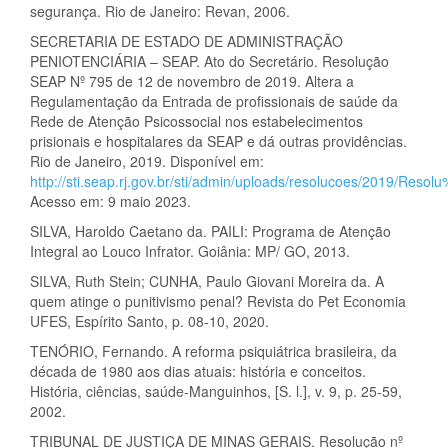
segurança. Rio de Janeiro: Revan, 2006.
SECRETARIA DE ESTADO DE ADMINISTRAÇÃO
PENIOTENCIÁRIA – SEAP. Ato do Secretário. Resolução
SEAP Nº 795 de 12 de novembro de 2019. Altera a
Regulamentação da Entrada de profissionais de saúde da
Rede de Atenção Psicossocial nos estabelecimentos
prisionais e hospitalares da SEAP e dá outras providências.
Rio de Janeiro, 2019. Disponível em:
http://sti.seap.rj.gov.br/sti/admin/uploads/resolucoes/2019/
Acesso em: 9 maio 2023.
SILVA, Haroldo Caetano da. PAILI: Programa de Atenção
Integral ao Louco Infrator. Goiânia: MP/ GO, 2013.
SILVA, Ruth Stein; CUNHA, Paulo Giovani Moreira da. A
quem atinge o punitivismo penal? Revista do Pet Economia
UFES, Espírito Santo, p. 08-10, 2020.
TENÓRIO, Fernando. A reforma psiquiátrica brasileira, da
década de 1980 aos dias atuais: história e conceitos.
História, ciências, saúde-Manguinhos, [S. l.], v. 9, p. 25-59,
2002.
TRIBUNAL DE JUSTIÇA DE MINAS GERAIS. Resolução nº