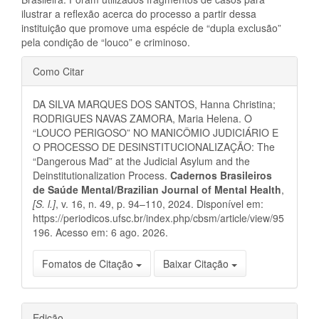
ilustrar a reflexão acerca do processo a partir dessa
instituição que promove uma espécie de “dupla exclusão”
pela condição de “louco” e criminoso.
Detalhes
Como Citar
do
DA SILVA MARQUES DOS SANTOS, Hanna Christina;
artigo
RODRIGUES NAVAS ZAMORA, Maria Helena. O
“LOUCO PERIGOSO” NO MANICÔMIO JUDICIÁRIO E
O PROCESSO DE DESINSTITUCIONALIZAÇÃO: The
“Dangerous Mad” at the Judicial Asylum and the
Deinstitutionalization Process.
Cadernos Brasileiros
de Saúde Mental/Brazilian Journal of Mental Health
,
[S. l.]
, v. 16, n. 49, p. 94–110, 2024. Disponível em:
https://periodicos.ufsc.br/index.php/cbsm/article/view/95
196. Acesso em: 6 ago. 2026.
Fomatos de Citação
Baixar Citação
Edição