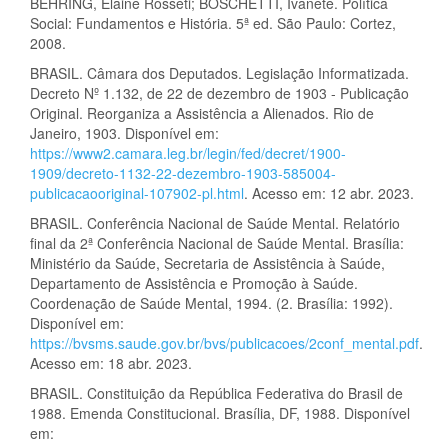
BEHRING, Elaine Rosseti; BOSCHETTI, Ivanete. Política
Social: Fundamentos e História. 5ª ed. São Paulo: Cortez,
2008.
BRASIL. Câmara dos Deputados. Legislação Informatizada.
Decreto Nº 1.132, de 22 de dezembro de 1903 - Publicação
Original. Reorganiza a Assistência a Alienados. Rio de
Janeiro, 1903. Disponível em:
https://www2.camara.leg.br/legin/fed/decret/1900-
1909/decreto-1132-22-dezembro-1903-585004-
publicacaooriginal-107902-pl.html
. Acesso em: 12 abr. 2023.
BRASIL. Conferência Nacional de Saúde Mental. Relatório
final da 2ª Conferência Nacional de Saúde Mental. Brasília:
Ministério da Saúde, Secretaria de Assistência à Saúde,
Departamento de Assistência e Promoção à Saúde.
Coordenação de Saúde Mental, 1994. (2. Brasília: 1992).
Disponível em:
https://bvsms.saude.gov.br/bvs/publicacoes/2conf_mental.pdf
.
Acesso em: 18 abr. 2023.
BRASIL. Constituição da República Federativa do Brasil de
1988. Emenda Constitucional. Brasília, DF, 1988. Disponível
em: