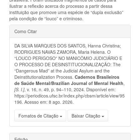
ilustrar a reflexão acerca do processo a partir dessa
instituição que promove uma espécie de “dupla exclusão”
pela condição de “louco” e criminoso.
Detalhes
Como Citar
do
DA SILVA MARQUES DOS SANTOS, Hanna Christina;
artigo
RODRIGUES NAVAS ZAMORA, Maria Helena. O
“LOUCO PERIGOSO” NO MANICÔMIO JUDICIÁRIO E
O PROCESSO DE DESINSTITUCIONALIZAÇÃO: The
“Dangerous Mad” at the Judicial Asylum and the
Deinstitutionalization Process.
Cadernos Brasileiros
de Saúde Mental/Brazilian Journal of Mental Health
,
[S. l.]
, v. 16, n. 49, p. 94–110, 2024. Disponível em:
https://periodicos.ufsc.br/index.php/cbsm/article/view/95
196. Acesso em: 8 ago. 2026.
Fomatos de Citação
Baixar Citação
Edição