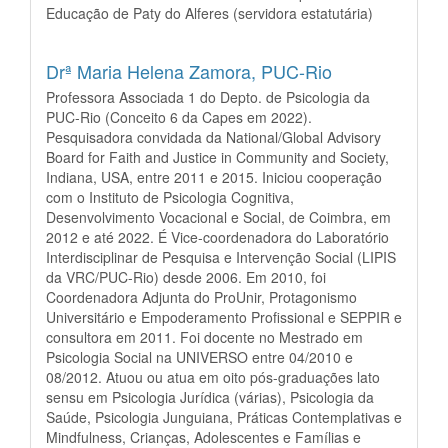
Educação de Paty do Alferes (servidora estatutária)
Drª Maria Helena Zamora,
PUC-Rio
Professora Associada 1 do Depto. de Psicologia da
PUC-Rio (Conceito 6 da Capes em 2022).
Pesquisadora convidada da National/Global Advisory
Board for Faith and Justice in Community and Society,
Indiana, USA, entre 2011 e 2015. Iniciou cooperação
com o Instituto de Psicologia Cognitiva,
Desenvolvimento Vocacional e Social, de Coimbra, em
2012 e até 2022. É Vice-coordenadora do Laboratório
Interdisciplinar de Pesquisa e Intervenção Social (LIPIS
da VRC/PUC-Rio) desde 2006. Em 2010, foi
Coordenadora Adjunta do ProUnir, Protagonismo
Universitário e Empoderamento Profissional e SEPPIR e
consultora em 2011. Foi docente no Mestrado em
Psicologia Social na UNIVERSO entre 04/2010 e
08/2012. Atuou ou atua em oito pós-graduações lato
sensu em Psicologia Jurídica (várias), Psicologia da
Saúde, Psicologia Junguiana, Práticas Contemplativas e
Mindfulness, Crianças, Adolescentes e Famílias e