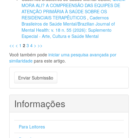
MORA ALI? A COMPREENSÃO DAS EQUIPES DE
ATENÇÃO PRIMÁRIA À SAÚDE SOBRE OS
RESIDENCIAIS TERAPÊUTICOS
,
Cadernos
Brasileiros de Saúde Mental/Brazilian Journal of
Mental Health: v. 18 n. 55 (2026): Suplemento
Especial - Arte, Cultura e Saúde Mental
<<
<
1
2
3
4
>
>>
Você também pode
iniciar uma pesquisa avançada por
similaridade
para este artigo.
Enviar
Enviar Submissão
Submissão
Informações
Para Leitores