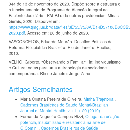
944 de 13 de novembro de 2020. Dispõe sobre a estrutura e
o funcionamento do Programa de Atenção Integral ao
Paciente Judiciário - PAI-PJ e dá outras providências. Minas
Gerais, 2020. Dispoível em:
https://www.tjmg.jus.br/data/files/3E/55/75/6A/D14D57106D6
2020.pdf
. Acesso em: 26 de junho de 2023.
VASCONCELOS, Eduardo Mourão. Desafios Políticos da
Reforma Psiquiátrica Brasileira. Rio de Janeiro: Hucitec,
2010.
VELHO, Gilberto. “Observando o Familiar”. In: Individualismo
e Cultura: notas para uma antropologia da sociedade
contemporânea. Rio de Janeiro: Jorge Zaha
Artigos Semelhantes
Maria Cristina Pereira de Oliveira,
Minha Trajetória
,
Cadernos Brasileiros de Saúde Mental/Brazilian
Journal of Mental Health: v. 11 n. 29 (2019)
Fernanda Nogueira Campos-Rizzi,
O lugar da criação:
potência, insubmissão e resistência na arte de
G.Comini
,
Cadernos Brasileiros de Saúde