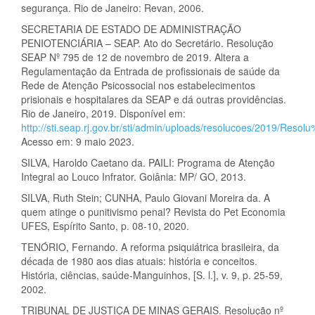
segurança. Rio de Janeiro: Revan, 2006.
SECRETARIA DE ESTADO DE ADMINISTRAÇÃO
PENIOTENCIÁRIA – SEAP. Ato do Secretário. Resolução
SEAP Nº 795 de 12 de novembro de 2019. Altera a
Regulamentação da Entrada de profissionais de saúde da
Rede de Atenção Psicossocial nos estabelecimentos
prisionais e hospitalares da SEAP e dá outras providências.
Rio de Janeiro, 2019. Disponível em:
http://sti.seap.rj.gov.br/sti/admin/uploads/resolucoes/2019/
Acesso em: 9 maio 2023.
SILVA, Haroldo Caetano da. PAILI: Programa de Atenção
Integral ao Louco Infrator. Goiânia: MP/ GO, 2013.
SILVA, Ruth Stein; CUNHA, Paulo Giovani Moreira da. A
quem atinge o punitivismo penal? Revista do Pet Economia
UFES, Espírito Santo, p. 08-10, 2020.
TENÓRIO, Fernando. A reforma psiquiátrica brasileira, da
década de 1980 aos dias atuais: história e conceitos.
História, ciências, saúde-Manguinhos, [S. l.], v. 9, p. 25-59,
2002.
TRIBUNAL DE JUSTIÇA DE MINAS GERAIS. Resolução nº