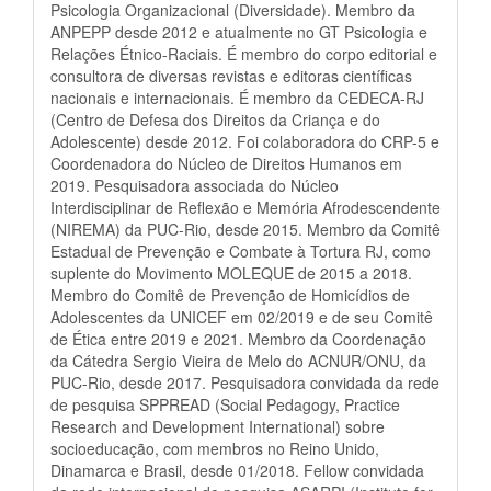
Psicologia Organizacional (Diversidade). Membro da
ANPEPP desde 2012 e atualmente no GT Psicologia e
Relações Étnico-Raciais. É membro do corpo editorial e
consultora de diversas revistas e editoras científicas
nacionais e internacionais. É membro da CEDECA-RJ
(Centro de Defesa dos Direitos da Criança e do
Adolescente) desde 2012. Foi colaboradora do CRP-5 e
Coordenadora do Núcleo de Direitos Humanos em
2019. Pesquisadora associada do Núcleo
Interdisciplinar de Reflexão e Memória Afrodescendente
(NIREMA) da PUC-Rio, desde 2015. Membro da Comitê
Estadual de Prevenção e Combate à Tortura RJ, como
suplente do Movimento MOLEQUE de 2015 a 2018.
Membro do Comitê de Prevenção de Homicídios de
Adolescentes da UNICEF em 02/2019 e de seu Comitê
de Ética entre 2019 e 2021. Membro da Coordenação
da Cátedra Sergio Vieira de Melo do ACNUR/ONU, da
PUC-Rio, desde 2017. Pesquisadora convidada da rede
de pesquisa SPPREAD (Social Pedagogy, Practice
Research and Development International) sobre
socioeducação, com membros no Reino Unido,
Dinamarca e Brasil, desde 01/2018. Fellow convidada