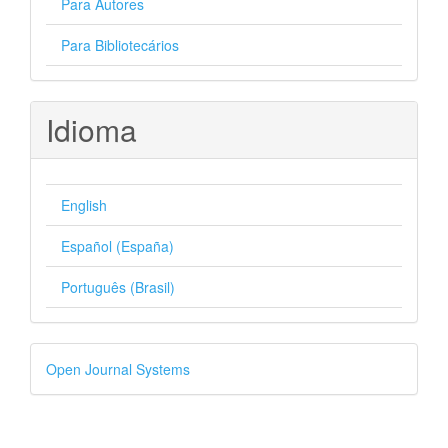
Para Autores
Para Bibliotecários
Idioma
English
Español (España)
Português (Brasil)
Desenvolvido
Open Journal Systems
por