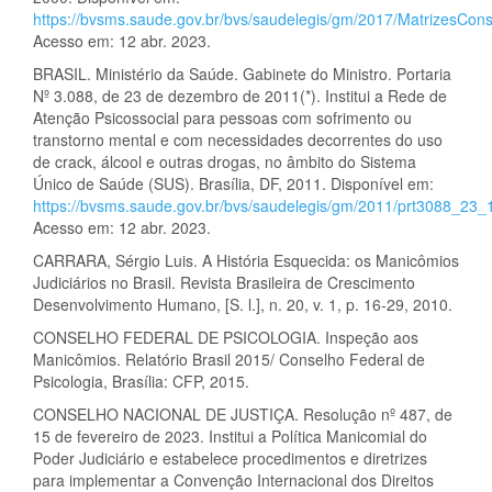
https://bvsms.saude.gov.br/bvs/saudelegis/gm/2017/MatrizesCo
Acesso em: 12 abr. 2023.
BRASIL. Ministério da Saúde. Gabinete do Ministro. Portaria
Nº 3.088, de 23 de dezembro de 2011(*). Institui a Rede de
Atenção Psicossocial para pessoas com sofrimento ou
transtorno mental e com necessidades decorrentes do uso
de crack, álcool e outras drogas, no âmbito do Sistema
Único de Saúde (SUS). Brasília, DF, 2011. Disponível em:
https://bvsms.saude.gov.br/bvs/saudelegis/gm/2011/prt3088_23
Acesso em: 12 abr. 2023.
CARRARA, Sérgio Luis. A História Esquecida: os Manicômios
Judiciários no Brasil. Revista Brasileira de Crescimento
Desenvolvimento Humano, [S. l.], n. 20, v. 1, p. 16-29, 2010.
CONSELHO FEDERAL DE PSICOLOGIA. Inspeção aos
Manicômios. Relatório Brasil 2015/ Conselho Federal de
Psicologia, Brasília: CFP, 2015.
CONSELHO NACIONAL DE JUSTIÇA. Resolução nº 487, de
15 de fevereiro de 2023. Institui a Política Manicomial do
Poder Judiciário e estabelece procedimentos e diretrizes
para implementar a Convenção Internacional dos Direitos