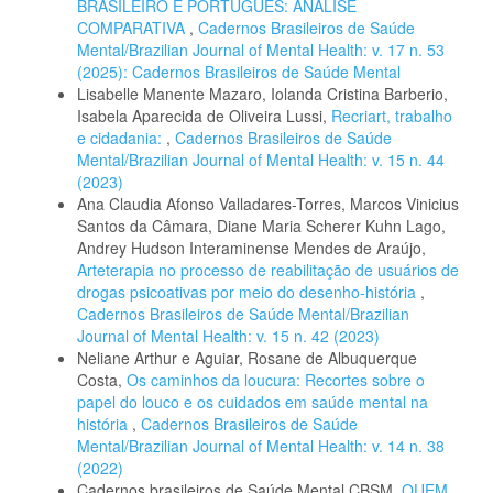
BRASILEIRO E PORTUGUÊS: ANÁLISE
COMPARATIVA
,
Cadernos Brasileiros de Saúde
Mental/Brazilian Journal of Mental Health: v. 17 n. 53
(2025): Cadernos Brasileiros de Saúde Mental
Lisabelle Manente Mazaro, Iolanda Cristina Barberio,
Isabela Aparecida de Oliveira Lussi,
Recriart, trabalho
e cidadania:
,
Cadernos Brasileiros de Saúde
Mental/Brazilian Journal of Mental Health: v. 15 n. 44
(2023)
Ana Claudia Afonso Valladares-Torres, Marcos Vinicius
Santos da Câmara, Diane Maria Scherer Kuhn Lago,
Andrey Hudson Interaminense Mendes de Araújo,
Arteterapia no processo de reabilitação de usuários de
drogas psicoativas por meio do desenho-história
,
Cadernos Brasileiros de Saúde Mental/Brazilian
Journal of Mental Health: v. 15 n. 42 (2023)
Neliane Arthur e Aguiar, Rosane de Albuquerque
Costa,
Os caminhos da loucura: Recortes sobre o
papel do louco e os cuidados em saúde mental na
história
,
Cadernos Brasileiros de Saúde
Mental/Brazilian Journal of Mental Health: v. 14 n. 38
(2022)
Cadernos brasileiros de Saúde Mental CBSM,
QUEM