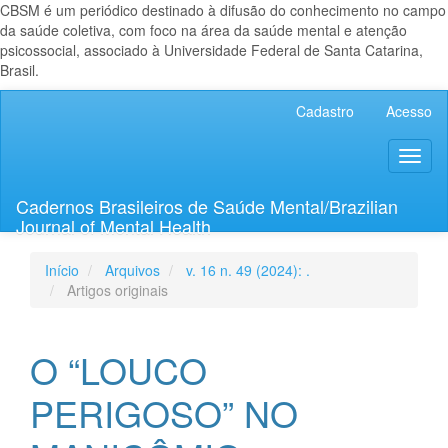
CBSM é um periódico destinado à difusão do conhecimento no campo
da saúde coletiva, com foco na área da saúde mental e atenção
psicossocial, associado à Universidade Federal de Santa Catarina,
Brasil.
Navegação
Cadastro
Acesso
Principal
Conteúdo
Toggl
principal
naviga
Barra
Lateral
Cadernos Brasileiros de Saúde Mental/Brazilian
Journal of Mental Health
Início
Arquivos
v. 16 n. 49 (2024): .
Artigos originais
O “LOUCO
PERIGOSO” NO