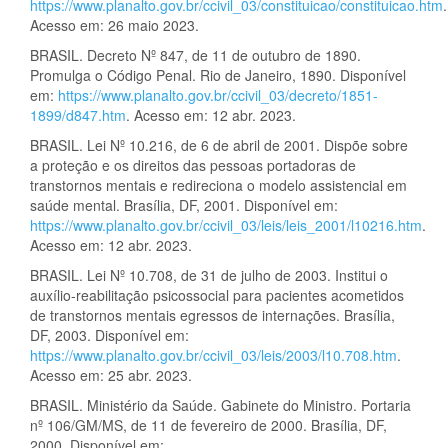
https://www.planalto.gov.br/ccivil_03/constituicao/constituicao.htm
.
Acesso em: 26 maio 2023.
BRASIL. Decreto Nº 847, de 11 de outubro de 1890.
Promulga o Código Penal. Rio de Janeiro, 1890. Disponível
em:
https://www.planalto.gov.br/ccivil_03/decreto/1851-
1899/d847.htm
. Acesso em: 12 abr. 2023.
BRASIL. Lei Nº 10.216, de 6 de abril de 2001. Dispõe sobre
a proteção e os direitos das pessoas portadoras de
transtornos mentais e redireciona o modelo assistencial em
saúde mental. Brasília, DF, 2001. Disponível em:
https://www.planalto.gov.br/ccivil_03/leis/leis_2001/l10216.htm
.
Acesso em: 12 abr. 2023.
BRASIL. Lei Nº 10.708, de 31 de julho de 2003. Institui o
auxílio-reabilitação psicossocial para pacientes acometidos
de transtornos mentais egressos de internações. Brasília,
DF, 2003. Disponível em:
https://www.planalto.gov.br/ccivil_03/leis/2003/l10.708.htm
.
Acesso em: 25 abr. 2023.
BRASIL. Ministério da Saúde. Gabinete do Ministro. Portaria
nº 106/GM/MS, de 11 de fevereiro de 2000. Brasília, DF,
2000. Disponível em: