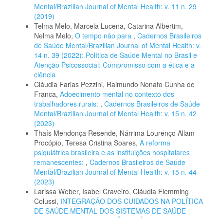
Mental/Brazilian Journal of Mental Health: v. 11 n. 29
(2019)
Telma Melo, Marcela Lucena, Catarina Albertim,
Nelma Melo,
O tempo não para
,
Cadernos Brasileiros
de Saúde Mental/Brazilian Journal of Mental Health: v.
14 n. 39 (2022): Política de Saúde Mental no Brasil e
Atenção Psicossocial: Compromisso com a ética e a
ciência
Cláudia Farias Pezzini, Raimundo Nonato Cunha de
Franca,
Adoecimento mental no contexto dos
trabalhadores rurais:
,
Cadernos Brasileiros de Saúde
Mental/Brazilian Journal of Mental Health: v. 15 n. 42
(2023)
Thaís Mendonça Resende, Nárrima Lourenço Allam
Procópio, Teresa Cristina Soares,
A reforma
psiquiátrica brasileira e as instituições hospitalares
remanescentes:
,
Cadernos Brasileiros de Saúde
Mental/Brazilian Journal of Mental Health: v. 15 n. 44
(2023)
Larissa Weber, Isabel Craveiro, Cláudia Flemming
Colussi,
INTEGRAÇÃO DOS CUIDADOS NA POLÍTICA
DE SAÚDE MENTAL DOS SISTEMAS DE SAÚDE