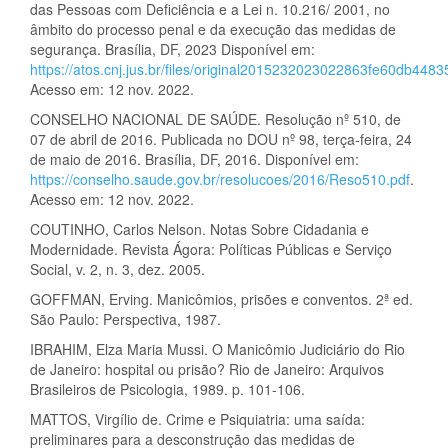
das Pessoas com Deficiência e a Lei n. 10.216/ 2001, no
âmbito do processo penal e da execução das medidas de
segurança. Brasília, DF, 2023 Disponível em:
https://atos.cnj.jus.br/files/original2015232023022863fe60db4483
Acesso em: 12 nov. 2022.
CONSELHO NACIONAL DE SAÚDE. Resolução nº 510, de
07 de abril de 2016. Publicada no DOU nº 98, terça-feira, 24
de maio de 2016. Brasília, DF, 2016. Disponível em:
https://conselho.saude.gov.br/resolucoes/2016/Reso510.pdf
.
Acesso em: 12 nov. 2022.
COUTINHO, Carlos Nelson. Notas Sobre Cidadania e
Modernidade. Revista Ágora: Políticas Públicas e Serviço
Social, v. 2, n. 3, dez. 2005.
GOFFMAN, Erving. Manicômios, prisões e conventos. 2ª ed.
São Paulo: Perspectiva, 1987.
IBRAHIM, Elza Maria Mussi. O Manicômio Judiciário do Rio
de Janeiro: hospital ou prisão? Rio de Janeiro: Arquivos
Brasileiros de Psicologia, 1989. p. 101-106.
MATTOS, Virgílio de. Crime e Psiquiatria: uma saída:
preliminares para a desconstrução das medidas de