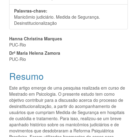
Palavras-chave:
Manicômio judiciário. Medida de Segurança.
Desinstitucionalização
Conteúdo
Hanna Christina Marques
PUC-Rio
do
Drª Maria Helena Zamora
artigo
PUC-Rio
principal
Resumo
Este artigo emerge de uma pesquisa realizada em curso de
Mestrado em Psicologia. O presente estudo tem como
objetivo contribuir para a discussão acerca do processo de
desinstitucionalização, a partir do acompanhamento de
usuários que cumpriam Medida de Segurança em hospitais
de custódia e tratamento. Para isso, realizou-se um breve
apanhado histórico sobre os manicômios judiciários e de
movimentos que desdobraram a Reforma Psiquiátrica
Brasileira. Foram utilizados fragmentos de casos para