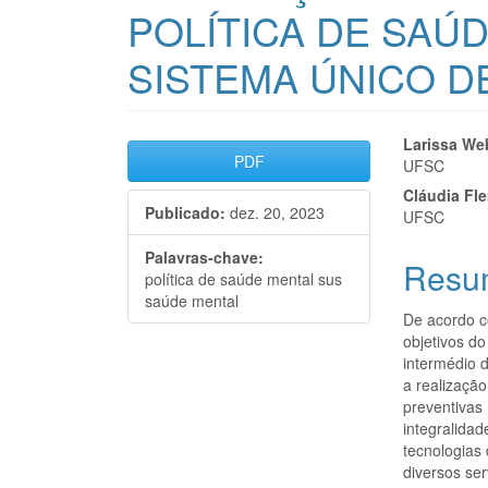
POLÍTICA DE SAÚ
SISTEMA ÚNICO D
Barra
Cont
Larissa We
PDF
UFSC
lateral
do
Cláudia Fl
Publicado:
dez. 20, 2023
de
artigo
UFSC
artigos
princi
Palavras-chave:
Resu
política de saúde mental sus
saúde mental
De acordo c
objetivos do
intermédio 
a realização
preventivas 
integralida
tecnologias 
diversos se