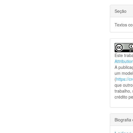
Seção
Textos c
Este trab
Attributio
A public
um model
(
https://
que outro
trabalho,
crédito pe
Biografia