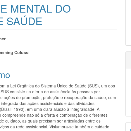
DE MENTAL DO
E SAÚDE
eúdo
ber
emming Colussi
pal
mo
om a Lei Orgânica do Sistema Único de Saúde (SUS), um dos
 SUS consiste na oferta de assistência às pessoas por
de ações de promoção, proteção e recuperação da saúde, com
 integrada das ações assistenciais e das atividades
(Brasil, 1990), em uma clara alusão à integralidade. A
de compreende não só a oferta e combinação de diferentes
de cuidado, as quais precisam ser articuladas entre os
D
rviços da rede assistencial. Vislumbra-se também o cuidado