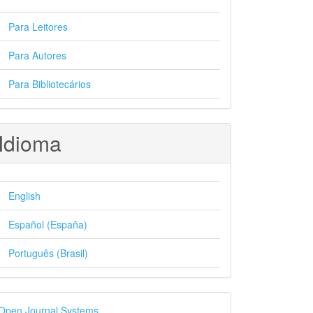
Para Leitores
Para Autores
Para Bibliotecários
Idioma
English
Español (España)
Português (Brasil)
esenvolvido
Open Journal Systems