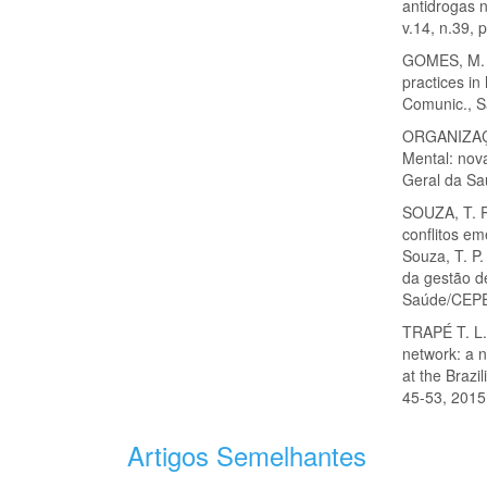
antidrogas n
v.14, n.39, 
GOMES, M. C
practices in
Comunic., S
ORGANIZAÇÃ
Mental: nov
Geral da S
SOUZA, T. P
conflitos em
Souza, T. P.
da gestão de
Saúde/CEPES
TRAPÉ T. L
network: a n
at the Brazi
45-53, 2015
Artigos Semelhantes