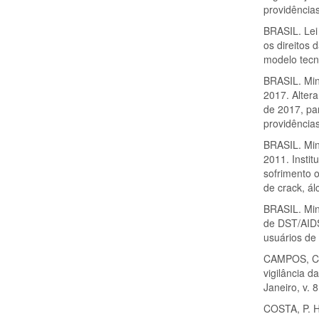
providências
BRASIL. Lei
os direitos 
modelo tecn
BRASIL. Min
2017. Alter
de 2017, pa
providências
BRASIL. Min
2011. Insti
sofrimento 
de crack, ál
BRASIL. Min
de DST/AIDS.
usuários de 
CAMPOS, C. 
vigilância d
Janeiro, v. 
COSTA, P. H