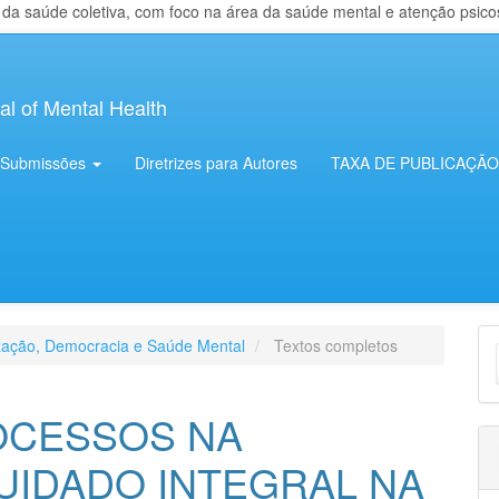
 saúde coletiva, com foco na área da saúde mental e atenção psicosso
al of Mental Health
Submissões
Diretrizes para Autores
TAXA DE PUBLICAÇÃO
E
ização, Democracia e Saúde Mental
Textos completos
S
OCESSOS NA
UIDADO INTEGRAL NA