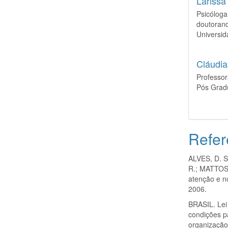
Lariss
Psicóloga
doutoran
Universid
Cláudia
Professo
Pós Grad
Refer
ALVES, D. S
R.; MATTOS,
atenção e n
2006.
BRASIL. Lei
condições p
organização