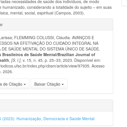
riadas necessidades de saúde dos indivíduos, de modo
p
e humanizado, considerando a totalidade do sujeito – em suas
sica, mental, social, espiritual (Campos, 2003).
hes
ar
arissa; FLEMMING COLUSSI, Cláudia. AVANÇOS E
SSOS NA EFETIVAÇÃO DO CUIDADO INTEGRAL NA
A DE SAÚDE MENTAL DO SISTEMA ÚNICO DE SAÚDE.
 Brasileiros de Saúde Mental/Brazilian Journal of
ealth
,
[S. l.]
, v. 15, n. 45, p. 25–33, 2023. Disponível em:
eriodicos.ufsc.br/index.php/cbsm/article/view/97935. Acesso
. 2026.
s de Citação
Baixar Citação
45 (2023): Humanização, Democracia e Saúde Mental