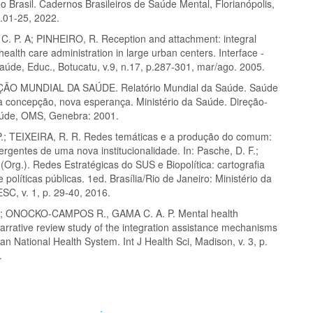
o Brasil. Cadernos Brasileiros de Saúde Mental, Florianópolis,
p.01-25, 2022.
. P. A; PINHEIRO, R. Reception and attachment: integral
 health care administration in large urban centers. Interface -
aúde, Educ., Botucatu, v.9, n.17, p.287-301, mar/ago. 2005.
O MUNDIAL DA SAÚDE. Relatório Mundial da Saúde. Saúde
a concepção, nova esperança. Ministério da Saúde. Direção-
aúde, OMS, Genebra: 2001.
.; TEIXEIRA, R. R. Redes temáticas e a produção do comum:
ergentes de uma nova institucionalidade. In: Pasche, D. F.;
 (Org.). Redes Estratégicas do SUS e Biopolítica: cartografia
 políticas públicas. 1ed. Brasília/Rio de Janeiro: Ministério da
C, v. 1, p. 29-40, 2016.
.; ONOCKO-CAMPOS R., GAMA C. A. P. Mental health
arrative review study of the integration assistance mechanisms
lian National Health System. Int J Health Sci, Madison, v. 3, p.
.