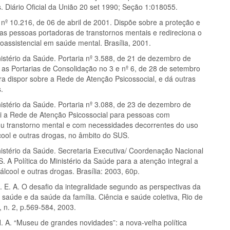
. Diário Oficial da União 20 set 1990; Seção 1:018055.
 nº 10.216, de 06 de abril de 2001. Dispõe sobre a proteção e
das pessoas portadoras de transtornos mentais e redireciona o
oassistencial em saúde mental. Brasília, 2001.
istério da Saúde. Portaria nº 3.588, de 21 de dezembro de
a as Portarias de Consolidação no 3 e nº 6, de 28 de setembro
ra dispor sobre a Rede de Atenção Psicossocial, e dá outras
.
istério da Saúde. Portaria nº 3.088, de 23 de dezembro de
tui a Rede de Atenção Psicossocial para pessoas com
ou transtorno mental e com necessidades decorrentes do uso
cool e outras drogas, no âmbito do SUS.
istério da Saúde. Secretaria Executiva/ Coordenação Nacional
 A Política do Ministério da Saúde para a atenção integral a
álcool e outras drogas. Brasília: 2003, 60p.
E. A. O desafio da integralidade segundo as perspectivas da
a saúde e da saúde da família. Ciência e saúde coletiva, Rio de
8, n. 2, p.569-584, 2003.
. A. “Museu de grandes novidades”: a nova-velha política