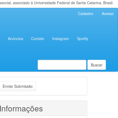
cial, associado à Universidade Federal de Santa Catarina, Brasil.
Cadastro
Acesso
Anúncios
Contato
Instagram
Spotify
Buscar
nviar
Enviar Submissão
ubmissão
Informações