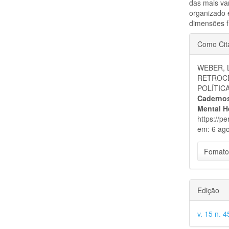
das mais va
organizado 
dimensões fí
Detal
Como Cit
do
WEBER, L
artigo
RETROCE
POLÍTIC
Cadernos
Mental H
https://p
em: 6 ago
Fomato
Edição
v. 15 n. 