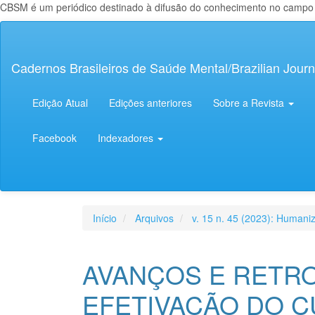
CBSM é um periódico destinado à difusão do conhecimento no campo da
Navegação
Principal
Conteúdo
Cadernos Brasileiros de Saúde Mental/Brazilian Journ
principal
Barra
Lateral
Edição Atual
Edições anteriores
Sobre a Revista
Facebook
Indexadores
Início
Arquivos
v. 15 n. 45 (2023): Human
AVANÇOS E RETR
EFETIVAÇÃO DO C