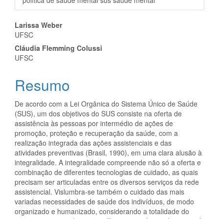
política de saúde mental sus saúde mental
Conteúdo
Larissa Weber
UFSC
do
Cláudia Flemming Colussi
artigo
UFSC
principal
Resumo
De acordo com a Lei Orgânica do Sistema Único de Saúde
(SUS), um dos objetivos do SUS consiste na oferta de
assistência às pessoas por intermédio de ações de
promoção, proteção e recuperação da saúde, com a
realização integrada das ações assistenciais e das
atividades preventivas (Brasil, 1990), em uma clara alusão à
integralidade. A integralidade compreende não só a oferta e
combinação de diferentes tecnologias de cuidado, as quais
precisam ser articuladas entre os diversos serviços da rede
assistencial. Vislumbra-se também o cuidado das mais
variadas necessidades de saúde dos indivíduos, de modo
organizado e humanizado, considerando a totalidade do