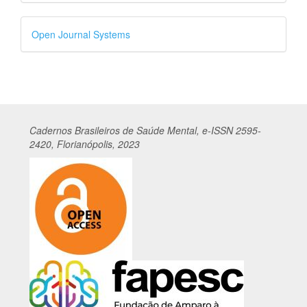
Desenvolvido
Open Journal Systems
por
Cadernos
Br
asileiros
de Saúde Mental, e-ISSN 2595-
2420, Florianópolis, 2023