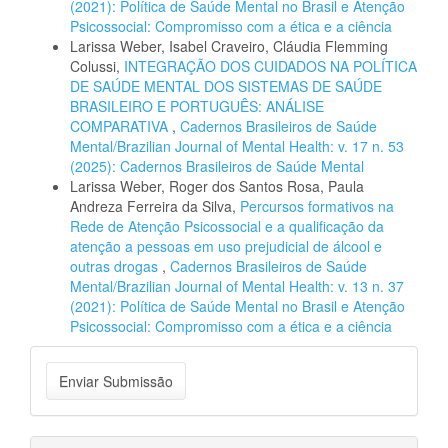
(2021): Política de Saúde Mental no Brasil e Atenção
Psicossocial: Compromisso com a ética e a ciência
Larissa Weber, Isabel Craveiro, Cláudia Flemming
Colussi,
INTEGRAÇÃO DOS CUIDADOS NA POLÍTICA
DE SAÚDE MENTAL DOS SISTEMAS DE SAÚDE
BRASILEIRO E PORTUGUÊS: ANÁLISE
COMPARATIVA
,
Cadernos Brasileiros de Saúde
Mental/Brazilian Journal of Mental Health: v. 17 n. 53
(2025): Cadernos Brasileiros de Saúde Mental
Larissa Weber, Roger dos Santos Rosa, Paula
Andreza Ferreira da Silva,
Percursos formativos na
Rede de Atenção Psicossocial e a qualificação da
atenção a pessoas em uso prejudicial de álcool e
outras drogas
,
Cadernos Brasileiros de Saúde
Mental/Brazilian Journal of Mental Health: v. 13 n. 37
(2021): Política de Saúde Mental no Brasil e Atenção
Psicossocial: Compromisso com a ética e a ciência
Enviar
Enviar Submissão
Submissão