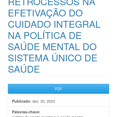
RETROCESSOS NA
EFETIVAÇÃO DO
CUIDADO INTEGRAL
NA POLÍTICA DE
SAÚDE MENTAL DO
SISTEMA ÚNICO DE
SAÚDE
Barra
PDF
lateral
Publicado:
dez. 20, 2023
de
artigos
Palavras-chave: