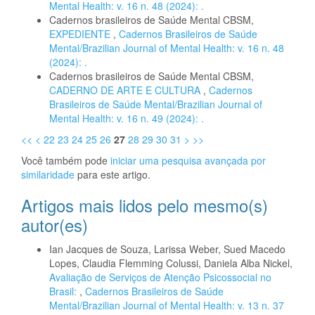
Mental Health: v. 16 n. 48 (2024): .
Cadernos brasileiros de Saúde Mental CBSM,
EXPEDIENTE
,
Cadernos Brasileiros de Saúde
Mental/Brazilian Journal of Mental Health: v. 16 n. 48
(2024): .
Cadernos brasileiros de Saúde Mental CBSM,
CADERNO DE ARTE E CULTURA
,
Cadernos
Brasileiros de Saúde Mental/Brazilian Journal of
Mental Health: v. 16 n. 49 (2024): .
<<
<
22
23
24
25
26
27
28
29
30
31
>
>>
Você também pode
iniciar uma pesquisa avançada por
similaridade
para este artigo.
Artigos mais lidos pelo mesmo(s)
autor(es)
Ian Jacques de Souza, Larissa Weber, Sued Macedo
Lopes, Claudia Flemming Colussi, Daniela Alba Nickel,
Avaliação de Serviços de Atenção Psicossocial no
Brasil:
,
Cadernos Brasileiros de Saúde
Mental/Brazilian Journal of Mental Health: v. 13 n. 37