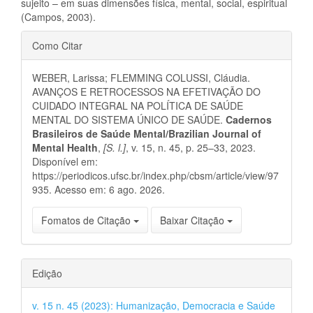
sujeito – em suas dimensões física, mental, social, espiritual
(Campos, 2003).
Detalhes
Como Citar
do
WEBER, Larissa; FLEMMING COLUSSI, Cláudia.
artigo
AVANÇOS E RETROCESSOS NA EFETIVAÇÃO DO
CUIDADO INTEGRAL NA POLÍTICA DE SAÚDE
MENTAL DO SISTEMA ÚNICO DE SAÚDE.
Cadernos
Brasileiros de Saúde Mental/Brazilian Journal of
Mental Health
,
[S. l.]
, v. 15, n. 45, p. 25–33, 2023.
Disponível em:
https://periodicos.ufsc.br/index.php/cbsm/article/view/97
935. Acesso em: 6 ago. 2026.
Fomatos de Citação
Baixar Citação
Edição
v. 15 n. 45 (2023): Humanização, Democracia e Saúde