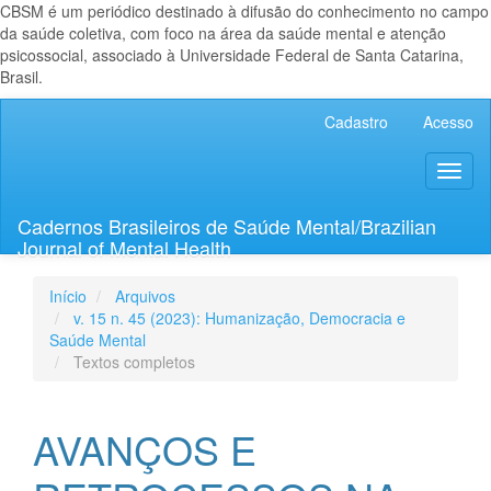
CBSM é um periódico destinado à difusão do conhecimento no campo
da saúde coletiva, com foco na área da saúde mental e atenção
psicossocial, associado à Universidade Federal de Santa Catarina,
Brasil.
Navegação
Cadastro
Acesso
Principal
Conteúdo
Toggl
principal
naviga
Barra
Lateral
Cadernos Brasileiros de Saúde Mental/Brazilian
Journal of Mental Health
Início
Arquivos
v. 15 n. 45 (2023): Humanização, Democracia e
Saúde Mental
Textos completos
AVANÇOS E