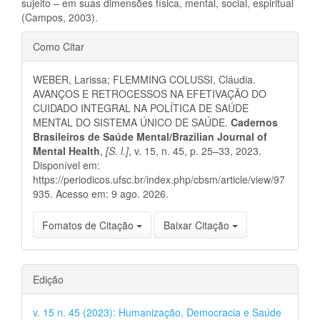
sujeito – em suas dimensões física, mental, social, espiritual
(Campos, 2003).
Detalhes
Como Citar
do
WEBER, Larissa; FLEMMING COLUSSI, Cláudia.
artigo
AVANÇOS E RETROCESSOS NA EFETIVAÇÃO DO
CUIDADO INTEGRAL NA POLÍTICA DE SAÚDE
MENTAL DO SISTEMA ÚNICO DE SAÚDE.
Cadernos
Brasileiros de Saúde Mental/Brazilian Journal of
Mental Health
,
[S. l.]
, v. 15, n. 45, p. 25–33, 2023.
Disponível em:
https://periodicos.ufsc.br/index.php/cbsm/article/view/97
935. Acesso em: 9 ago. 2026.
Fomatos de Citação
Baixar Citação
Edição
v. 15 n. 45 (2023): Humanização, Democracia e Saúde