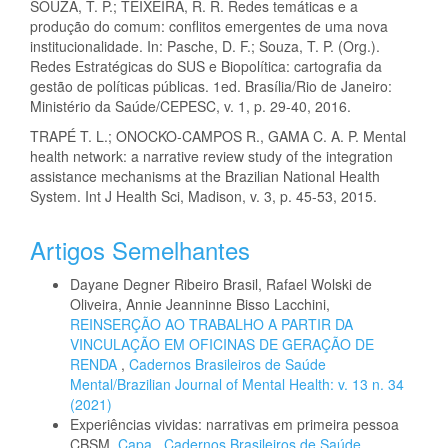
SOUZA, T. P.; TEIXEIRA, R. R. Redes temáticas e a
produção do comum: conflitos emergentes de uma nova
institucionalidade. In: Pasche, D. F.; Souza, T. P. (Org.).
Redes Estratégicas do SUS e Biopolítica: cartografia da
gestão de políticas públicas. 1ed. Brasília/Rio de Janeiro:
Ministério da Saúde/CEPESC, v. 1, p. 29-40, 2016.
TRAPÉ T. L.; ONOCKO-CAMPOS R., GAMA C. A. P. Mental
health network: a narrative review study of the integration
assistance mechanisms at the Brazilian National Health
System. Int J Health Sci, Madison, v. 3, p. 45-53, 2015.
Artigos Semelhantes
Dayane Degner Ribeiro Brasil, Rafael Wolski de
Oliveira, Annie Jeanninne Bisso Lacchini,
REINSERÇÃO AO TRABALHO A PARTIR DA
VINCULAÇÃO EM OFICINAS DE GERAÇÃO DE
RENDA
,
Cadernos Brasileiros de Saúde
Mental/Brazilian Journal of Mental Health: v. 13 n. 34
(2021)
Experiências vividas: narrativas em primeira pessoa
CBSM,
Capa
,
Cadernos Brasileiros de Saúde