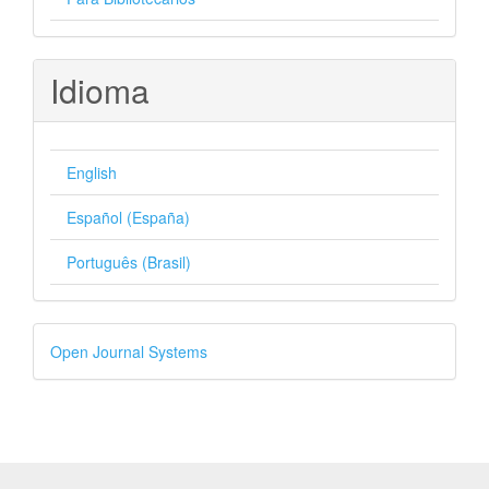
Idioma
English
Español (España)
Português (Brasil)
Desenvolvido
Open Journal Systems
por