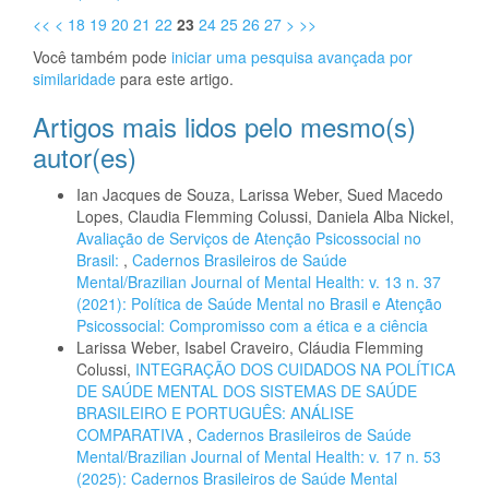
<<
<
18
19
20
21
22
23
24
25
26
27
>
>>
Você também pode
iniciar uma pesquisa avançada por
similaridade
para este artigo.
Artigos mais lidos pelo mesmo(s)
autor(es)
Ian Jacques de Souza, Larissa Weber, Sued Macedo
Lopes, Claudia Flemming Colussi, Daniela Alba Nickel,
Avaliação de Serviços de Atenção Psicossocial no
Brasil:
,
Cadernos Brasileiros de Saúde
Mental/Brazilian Journal of Mental Health: v. 13 n. 37
(2021): Política de Saúde Mental no Brasil e Atenção
Psicossocial: Compromisso com a ética e a ciência
Larissa Weber, Isabel Craveiro, Cláudia Flemming
Colussi,
INTEGRAÇÃO DOS CUIDADOS NA POLÍTICA
DE SAÚDE MENTAL DOS SISTEMAS DE SAÚDE
BRASILEIRO E PORTUGUÊS: ANÁLISE
COMPARATIVA
,
Cadernos Brasileiros de Saúde
Mental/Brazilian Journal of Mental Health: v. 17 n. 53
(2025): Cadernos Brasileiros de Saúde Mental