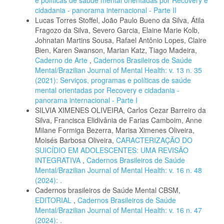
e políticas de saúde mental orientadas por Recovery e
cidadania - panorama internacional - Parte II
Lucas Torres Stoffel, João Paulo Bueno da Silva, Átila
Fragozo da Silva, Severo Garcia, Elaine Marie Kolb,
Johnatan Martins Sousa, Rafael Antônio Lopes, Claire
Bien, Karen Swanson, Marian Katz, Tiago Madeira,
Caderno de Arte
,
Cadernos Brasileiros de Saúde
Mental/Brazilian Journal of Mental Health: v. 13 n. 35
(2021): Serviços, programas e políticas de saúde
mental orientadas por Recovery e cidadania -
panorama internacional - Parte I
SILVIA XIMENES OLIVEIRA, Carlos Cezar Barreiro da
Silva, Francisca Elidivânia de Farias Camboim, Anne
Milane Formiga Bezerra, Marisa Ximenes Oliveira,
Moisés Barbosa Oliveira,
CARACTERIZAÇÃO DO
SUICÍDIO EM ADOLESCENTES: UMA REVISÃO
INTEGRATIVA
,
Cadernos Brasileiros de Saúde
Mental/Brazilian Journal of Mental Health: v. 16 n. 48
(2024): .
Cadernos brasileiros de Saúde Mental CBSM,
EDITORIAL
,
Cadernos Brasileiros de Saúde
Mental/Brazilian Journal of Mental Health: v. 16 n. 47
(2024): .