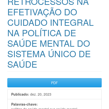
RETROCESSOS NA
EFETIVAÇÃO DO
CUIDADO INTEGRAL
NA POLÍTICA DE
SAÚDE MENTAL DO
SISTEMA ÚNICO DE
SAÚDE
Barra
PDF
lateral
Publicado:
dez. 20, 2023
de
artigos
Palavras-chave: