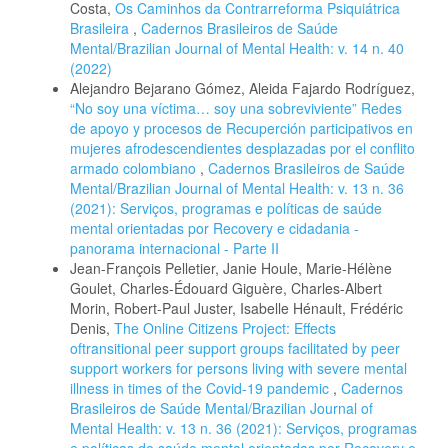
Costa,
Os Caminhos da Contrarreforma Psiquiátrica
Brasileira
,
Cadernos Brasileiros de Saúde
Mental/Brazilian Journal of Mental Health: v. 14 n. 40
(2022)
Alejandro Bejarano Gómez, Aleida Fajardo Rodríguez,
“No soy una víctima… soy una sobreviviente” Redes
de apoyo y procesos de Recuperción participativos en
mujeres afrodescendientes desplazadas por el conflito
armado colombiano
,
Cadernos Brasileiros de Saúde
Mental/Brazilian Journal of Mental Health: v. 13 n. 36
(2021): Serviços, programas e políticas de saúde
mental orientadas por Recovery e cidadania -
panorama internacional - Parte II
Jean-François Pelletier, Janie Houle, Marie-Hélène
Goulet, Charles-Édouard Giguère, Charles-Albert
Morin, Robert-Paul Juster, Isabelle Hénault, Frédéric
Denis,
The Online Citizens Project: Effects
oftransitional peer support groups facilitated by peer
support workers for persons living with severe mental
illness in times of the Covid-19 pandemic
,
Cadernos
Brasileiros de Saúde Mental/Brazilian Journal of
Mental Health: v. 13 n. 36 (2021): Serviços, programas