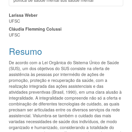
política de saúde mental sus saúde mental
Conteúdo
Larissa Weber
UFSC
do
Cláudia Flemming Colussi
artigo
UFSC
principal
Resumo
De acordo com a Lei Orgânica do Sistema Único de Saúde
(SUS), um dos objetivos do SUS consiste na oferta de
assistência às pessoas por intermédio de ações de
promoção, proteção e recuperação da saúde, com a
realização integrada das ações assistenciais e das
atividades preventivas (Brasil, 1990), em uma clara alusão à
integralidade. A integralidade compreende não só a oferta e
combinação de diferentes tecnologias de cuidado, as quais
precisam ser articuladas entre os diversos serviços da rede
assistencial. Vislumbra-se também o cuidado das mais
variadas necessidades de saúde dos indivíduos, de modo
organizado e humanizado, considerando a totalidade do