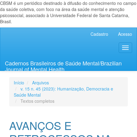
CBSM é um periódico destinado à difusão do conhecimento no campo
da saúde coletiva, com foco na área da saúde mental e atenção
psicossocial, associado à Universidade Federal de Santa Catarina,
Brasil.
Navegação
Cadastro
Acesso
Principal
Conteúdo
Toggl
principal
naviga
Barra
Lateral
Cadernos Brasileiros de Saúde Mental/Brazilian
Journal of Mental Health
Início
Arquivos
v. 15 n. 45 (2023): Humanização, Democracia e
Saúde Mental
Textos completos
AVANÇOS E