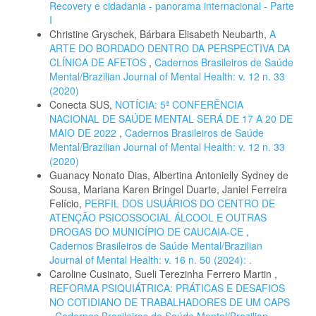
Recovery e cidadania - panorama internacional - Parte
I
Christine Gryschek, Bárbara Elisabeth Neubarth,
A
ARTE DO BORDADO DENTRO DA PERSPECTIVA DA
CLÍNICA DE AFETOS
,
Cadernos Brasileiros de Saúde
Mental/Brazilian Journal of Mental Health: v. 12 n. 33
(2020)
Conecta SUS,
NOTÍCIA: 5ª CONFERÊNCIA
NACIONAL DE SAÚDE MENTAL SERÁ DE 17 A 20 DE
MAIO DE 2022
,
Cadernos Brasileiros de Saúde
Mental/Brazilian Journal of Mental Health: v. 12 n. 33
(2020)
Guanacy Nonato Dias, Albertina Antonielly Sydney de
Sousa, Mariana Karen Bringel Duarte, Janiel Ferreira
Felício,
PERFIL DOS USUÁRIOS DO CENTRO DE
ATENÇÃO PSICOSSOCIAL ÁLCOOL E OUTRAS
DROGAS DO MUNICÍPIO DE CAUCAIA-CE
,
Cadernos Brasileiros de Saúde Mental/Brazilian
Journal of Mental Health: v. 16 n. 50 (2024): .
Caroline Cusinato, Sueli Terezinha Ferrero Martin ,
REFORMA PSIQUIÁTRICA: PRÁTICAS E DESAFIOS
NO COTIDIANO DE TRABALHADORES DE UM CAPS