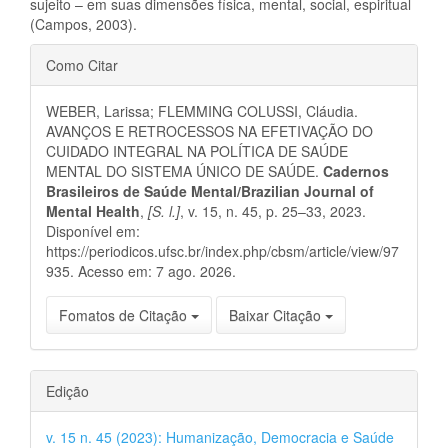
sujeito – em suas dimensões física, mental, social, espiritual
(Campos, 2003).
Detalhes
Como Citar
do
WEBER, Larissa; FLEMMING COLUSSI, Cláudia.
artigo
AVANÇOS E RETROCESSOS NA EFETIVAÇÃO DO
CUIDADO INTEGRAL NA POLÍTICA DE SAÚDE
MENTAL DO SISTEMA ÚNICO DE SAÚDE.
Cadernos
Brasileiros de Saúde Mental/Brazilian Journal of
Mental Health
,
[S. l.]
, v. 15, n. 45, p. 25–33, 2023.
Disponível em:
https://periodicos.ufsc.br/index.php/cbsm/article/view/97
935. Acesso em: 7 ago. 2026.
Fomatos de Citação
Baixar Citação
Edição
v. 15 n. 45 (2023): Humanização, Democracia e Saúde