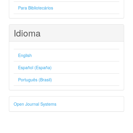
Para Bibliotecários
Idioma
English
Español (España)
Português (Brasil)
Desenvolvido
Open Journal Systems
por