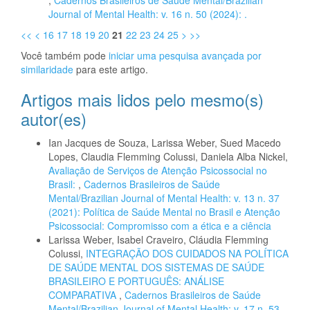
,
Cadernos Brasileiros de Saúde Mental/Brazilian
Journal of Mental Health: v. 16 n. 50 (2024): .
<<
<
16
17
18
19
20
21
22
23
24
25
>
>>
Você também pode
iniciar uma pesquisa avançada por
similaridade
para este artigo.
Artigos mais lidos pelo mesmo(s)
autor(es)
Ian Jacques de Souza, Larissa Weber, Sued Macedo
Lopes, Claudia Flemming Colussi, Daniela Alba Nickel,
Avaliação de Serviços de Atenção Psicossocial no
Brasil:
,
Cadernos Brasileiros de Saúde
Mental/Brazilian Journal of Mental Health: v. 13 n. 37
(2021): Política de Saúde Mental no Brasil e Atenção
Psicossocial: Compromisso com a ética e a ciência
Larissa Weber, Isabel Craveiro, Cláudia Flemming
Colussi,
INTEGRAÇÃO DOS CUIDADOS NA POLÍTICA
DE SAÚDE MENTAL DOS SISTEMAS DE SAÚDE
BRASILEIRO E PORTUGUÊS: ANÁLISE
COMPARATIVA
,
Cadernos Brasileiros de Saúde
Mental/Brazilian Journal of Mental Health: v. 17 n. 53