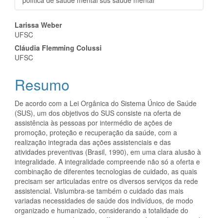
política de saúde mental sus saúde mental
Conteúdo
Larissa Weber
UFSC
do
Cláudia Flemming Colussi
artigo
UFSC
principal
Resumo
De acordo com a Lei Orgânica do Sistema Único de Saúde
(SUS), um dos objetivos do SUS consiste na oferta de
assistência às pessoas por intermédio de ações de
promoção, proteção e recuperação da saúde, com a
realização integrada das ações assistenciais e das
atividades preventivas (Brasil, 1990), em uma clara alusão à
integralidade. A integralidade compreende não só a oferta e
combinação de diferentes tecnologias de cuidado, as quais
precisam ser articuladas entre os diversos serviços da rede
assistencial. Vislumbra-se também o cuidado das mais
variadas necessidades de saúde dos indivíduos, de modo
organizado e humanizado, considerando a totalidade do