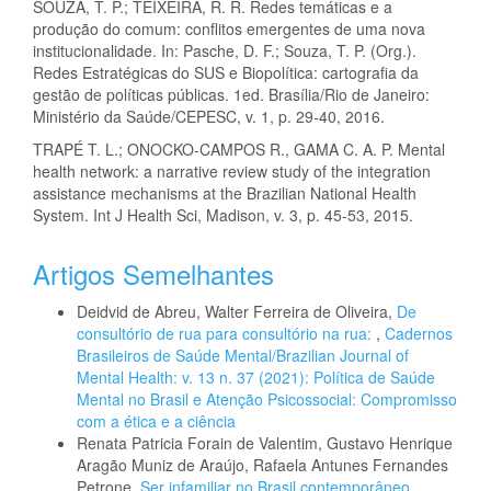
SOUZA, T. P.; TEIXEIRA, R. R. Redes temáticas e a
produção do comum: conflitos emergentes de uma nova
institucionalidade. In: Pasche, D. F.; Souza, T. P. (Org.).
Redes Estratégicas do SUS e Biopolítica: cartografia da
gestão de políticas públicas. 1ed. Brasília/Rio de Janeiro:
Ministério da Saúde/CEPESC, v. 1, p. 29-40, 2016.
TRAPÉ T. L.; ONOCKO-CAMPOS R., GAMA C. A. P. Mental
health network: a narrative review study of the integration
assistance mechanisms at the Brazilian National Health
System. Int J Health Sci, Madison, v. 3, p. 45-53, 2015.
Artigos Semelhantes
Deidvid de Abreu, Walter Ferreira de Oliveira,
De
consultório de rua para consultório na rua:
,
Cadernos
Brasileiros de Saúde Mental/Brazilian Journal of
Mental Health: v. 13 n. 37 (2021): Política de Saúde
Mental no Brasil e Atenção Psicossocial: Compromisso
com a ética e a ciência
Renata Patricia Forain de Valentim, Gustavo Henrique
Aragão Muniz de Araújo, Rafaela Antunes Fernandes
Petrone,
Ser infamiliar no Brasil contemporâneo
,