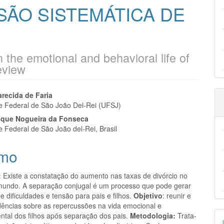
SÃO SISTEMÁTICA DE
 the emotional and behavioral life of
review
eúdo
recida de Faria
e Federal de São João Del-Rei (UFSJ)
ique Nogueira da Fonseca
e Federal de São João del-Rei, Brasil
pal
mo
:
Existe a constatação do aumento nas taxas de divórcio no
 mundo. A separação conjugal é um processo que pode gerar
 dificuldades e tensão para pais e filhos.
Objetivo
: reunir e
idências sobre as repercussões na vida emocional e
D
tal dos filhos após separação dos pais.
Metodologia:
Trata-