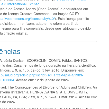
n 4.0 International License
.
ação é de Acesso Aberto (Open Access) e enquadrada em
o de licença Creative Commons – atribuição CC BY
creativecommons.org/licenses/by/4.0/
). Esta licença permite
s distribuam, remixem, adaptem e criem a partir do
 mesmo para fins comerciais, desde que atribuam o devido
la criação original.
ências
A, Júnia Denise.; SCORSOLINI-COMIN, Fábio.; SANTOS,
nio dos. Casamentos de longa duração na literatura científica.
ínicos, v. 9, n. 1, p. 32–50, 5 fev. 2016. Disponível em:
c.bvsalud.org/scielo.php?script=sci_arttext&pid=S1983-
00100004
. Acesso em: 12 de janeiro de 2024.
aul. The Consequences of Divorce for Adults and Children: An
ustvena istrazivanja, PENNSYLVANIA STATE UNIVERSITY,
PARK, PA, USA; v. 23, n. 1, p. 5–24, 1 mar. 2014. Acesso em:
ro de 2024.
anda Monteiro; RIBEIRO, Rosangela; ROAMA-ALVES, Rauni.