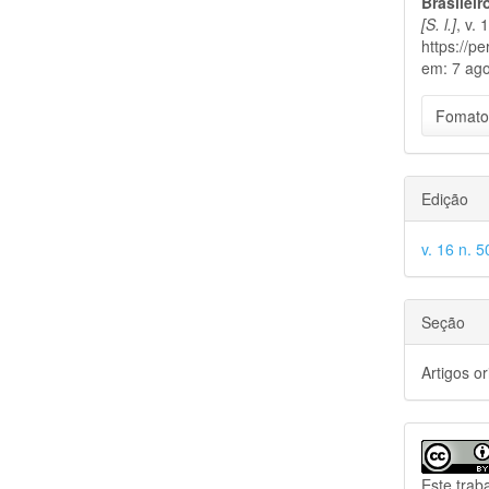
Brasilei
[S. l.]
, v.
https://p
em: 7 ago
Fomato
Edição
v. 16 n. 5
Seção
Artigos or
Este trab