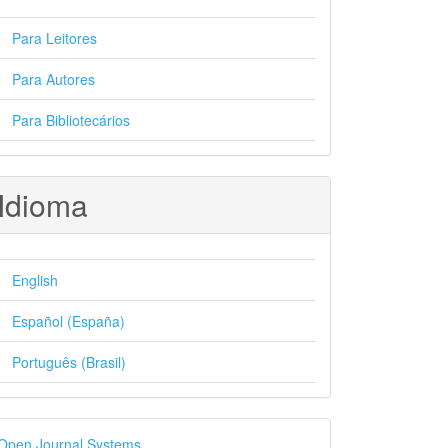
Para Leitores
Para Autores
Para Bibliotecários
Idioma
English
Español (España)
Português (Brasil)
esenvolvido
Open Journal Systems