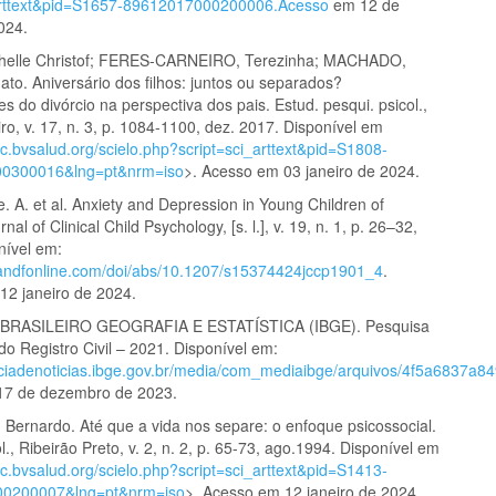
_arttext&pid=S1657-89612017000200006.Acesso
em 12 de
024.
helle Christof; FERES-CARNEIRO, Terezinha; MACHADO,
to. Aniversário dos filhos: juntos ou separados?
 do divórcio na perspectiva dos pais. Estud. pesqui. psicol.,
ro, v. 17, n. 3, p. 1084-1100, dez. 2017. Disponível em
sic.bvsalud.org/scielo.php?script=sci_arttext&pid=S1808-
0300016&lng=pt&nrm=iso
>. Acesso em 03 janeiro de 2024.
 A. et al. Anxiety and Depression in Young Children of
nal of Clinical Child Psychology, [s. l.], v. 19, n. 1, p. 26–32,
nível em:
tandfonline.com/doi/abs/10.1207/s15374424jccp1901_4
.
12 janeiro de 2024.
BRASILEIRO GEOGRAFIA E ESTATÍSTICA (IBGE). Pesquisa
 do Registro Civil – 2021. Disponível em:
nciadenoticias.ibge.gov.br/media/com_mediaibge/arquivos/4f5a6837a
17 de dezembro de 2023.
Bernardo. Até que a vida nos separe: o enfoque psicossocial.
., Ribeirão Preto, v. 2, n. 2, p. 65-73, ago.1994. Disponível em
sic.bvsalud.org/scielo.php?script=sci_arttext&pid=S1413-
0200007&lng=pt&nrm=iso
>. Acesso em 12 janeiro de 2024.