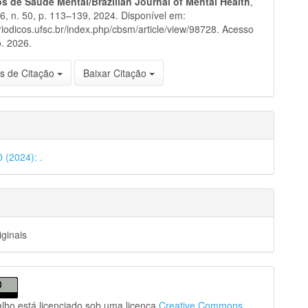
ros de Saúde Mental/Brazilian Journal of Mental Health
,
 16, n. 50, p. 113–139, 2024. Disponível em:
eriodicos.ufsc.br/index.php/cbsm/article/view/98728. Acesso
. 2026.
s de Citação
Baixar Citação
0 (2024): .
iginais
alho está licenciado sob uma licença
Creative Commons