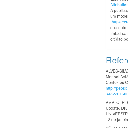
Attributio
A public
um model
(
https://
que outro
trabalho,
crédito pe
Refer
ALVES-SILV
Manoel Antô
Contextos Cl
http://pepsi
348220160
AMATO, R. P
Update. Dr
UNIVERSITY 
12 de janei
BÖER, Fern