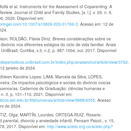
ollà et al. Instruments for the Assessment of Coparenting: A
eview. Journal of Child and Family Studies, [s. l.], v. 29, n. 9,
6, 2020. Disponível em:
k.springer.com/10.1007/s10826-020-01769-3
. Acesso em: 12 de
024.
son; ROLDÃO, Flávia Diniz. Breves considerações sobre os
divórcio nos diferentes estágios do ciclo de vida familiar. Anais
UniBrasil, Curitiba, v.3, n.2, p. 987-1004, out. 2017. Disponível
aldeperiodicos.unibrasil.com.br/index.php/anaisevinci/article/view/3762
.
12 janeiro de 2024.
hleen Karoline Lopes; LIMA, Marcela da Silva; LOPES,
eira. Os impactos psicológicos e sociais do divórcio nos/as
equenos/as. Cadernos de Graduação: ciências humanas e
6, n. 3, p. 101–110, 2021. Disponível em:
odicos.set.edu.br/fitshumanas/article/view/9888/4555
. Acesso
iro de 2024.
Z, Olga; MARTÍN, Lourdes; ORTEGA-RUIZ, Rosario.
ad parental, divorcio y ansiedade infantil. Pensam Psicol., v. 15,
-78, 2017. Disponível em:
http://www.scielo.org.co/scielo.php?