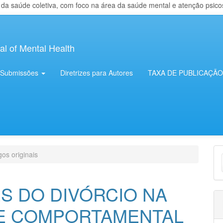
 saúde coletiva, com foco na área da saúde mental e atenção psicosso
al of Mental Health
Submissões
Diretrizes para Autores
TAXA DE PUBLICAÇÃO
E
gos originais
S
S DO DIVÓRCIO NA
 E COMPORTAMENTAL