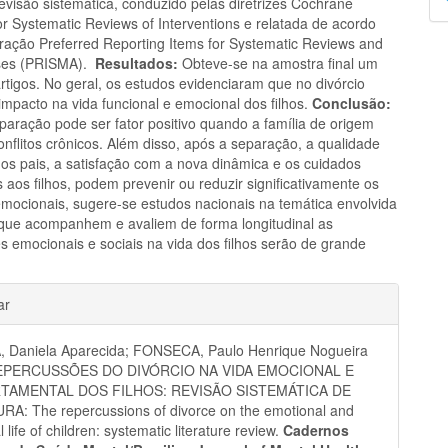
evisão sistemática, conduzido pelas diretrizes Cochrane
p
r Systematic Reviews of Interventions e relatada de acordo
ração Preferred Reporting Items for Systematic Reviews and
ses (PRISMA).
Resultados:
Obteve-se na amostra final um
artigos. No geral, os estudos evidenciaram que no divórcio
impacto na vida funcional e emocional dos filhos.
Conclusão:
paração pode ser fator positivo quando a família de origem
nflitos crônicos. Além disso, após a separação, a qualidade
dos pais, a satisfação com a nova dinâmica e os cuidados
 aos filhos, podem prevenir ou reduzir significativamente os
mocionais, sugere-se estudos nacionais na temática envolvida
 que acompanhem e avaliem de forma longitudinal as
s emocionais e sociais na vida dos filhos serão de grande
hes
ar
, Daniela Aparecida; FONSECA, Paulo Henrique Nogueira
REPERCUSSÕES DO DIVÓRCIO NA VIDA EMOCIONAL E
AMENTAL DOS FILHOS: REVISÃO SISTEMÁTICA DE
A: The repercussions of divorce on the emotional and
 life of children: systematic literature review.
Cadernos