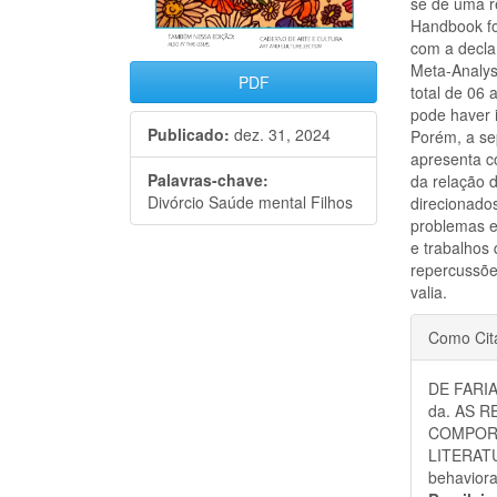
se de uma r
Handbook fo
com a decla
Meta-Analy
PDF
total de 06 
pode haver 
Publicado:
dez. 31, 2024
Porém, a se
apresenta co
Palavras-chave:
da relação 
Divórcio Saúde mental Filhos
direcionados
problemas e
e trabalhos
repercussõe
valia.
Detal
Como Cit
do
DE FARIA
artigo
da. AS 
COMPORT
LITERATUR
behavioral