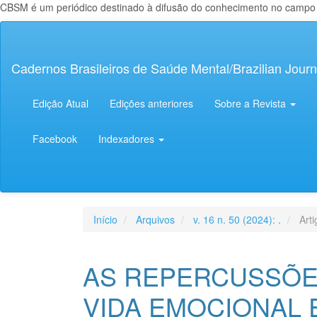
CBSM é um periódico destinado à difusão do conhecimento no campo da
Navegação
Principal
Conteúdo
Cadernos Brasileiros de Saúde Mental/Brazilian Journ
principal
Barra
Lateral
Edição Atual
Edições anteriores
Sobre a Revista
Facebook
Indexadores
Início
Arquivos
v. 16 n. 50 (2024): .
Arti
AS REPERCUSSÕE
VIDA EMOCIONAL