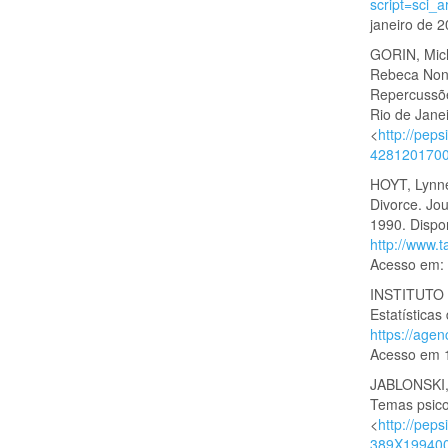
script=sci
janeiro de 2
GORIN, Mic
Rebeca Nona
Repercussões
Rio de Janei
<
http://pep
4281201700
HOYT, Lynne.
Divorce. Jour
1990. Dispo
http://www.
Acesso em: 
INSTITUTO 
Estatísticas
https://age
Acesso em 
JABLONSKI, 
Temas psicol
<
http://pep
389X199400