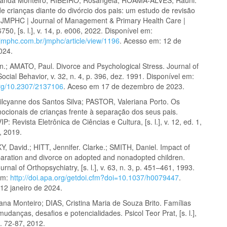
e crianças diante do divórcio dos pais: um estudo de revisão
. JMPHC | Journal of Management & Primary Health Care |
50, [s. l.], v. 14, p. e006, 2022. Disponível em:
.jmphc.com.br/jmphc/article/view/1196
. Acesso em: 12 de
024.
.; AMATO, Paul. Divorce and Psychological Stress. Journal of
ocial Behavior, v. 32, n. 4, p. 396, dez. 1991. Disponível em:
.org/10.2307/2137106
. Aceso em 17 de dezembro de 2023.
cyanne dos Santos Silva; PASTOR, Valeriana Porto. Os
ocionais de crianças frente à separação dos seus pais.
P: Revista Eletrônica de Ciências e Cultura, [s. l.], v. 12, ed. 1,
, 2019.
 David.; HITT, Jennifer. Clarke.; SMITH, Daniel. Impact of
paration and divorce on adopted and nonadopted children.
rnal of Orthopsychiatry, [s. l.], v. 63, n. 3, p. 451–461, 1993.
em:
http://doi.apa.org/getdoi.cfm?doi=10.1037/h0079447
.
12 janeiro de 2024.
ana Monteiro; DIAS, Cristina Maria de Souza Brito. Famílias
udanças, desafios e potencialidades. Psicol Teor Prat, [s. l.],
p. 72-87, 2012.