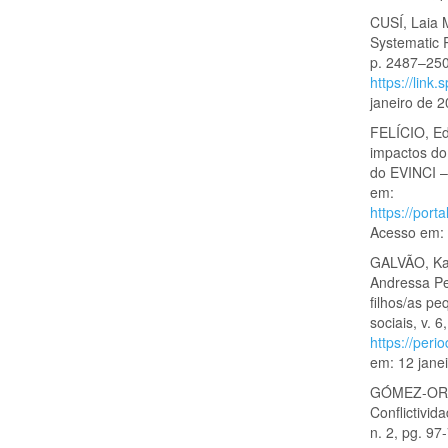
CUSÍ, Laia M
Systematic R
p. 2487–250
https://lin
janeiro de 2
FELÍCIO, Ed
impactos do 
do EVINCI – 
em:
https://port
Acesso em: 
GALVÃO, Kat
Andressa Per
filhos/as p
sociais, v. 
https://peri
em: 12 jane
GÓMEZ-ORTI
Conflictivid
n. 2, pg. 97