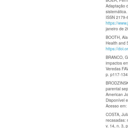
Adaptação d
sistemática
ISSN 2179-67
https://www
janeiro de 2
BOOTH, Alan
Health and S
https://doi
BRANCO, Gil
impactos em
Veredas FAVI
p. p117-134
BRODZINSKY,
parental se
American Jou
Disponível 
Acesso em: 
COSTA, Juli
recasadas: m
v. 14, n. 3, 