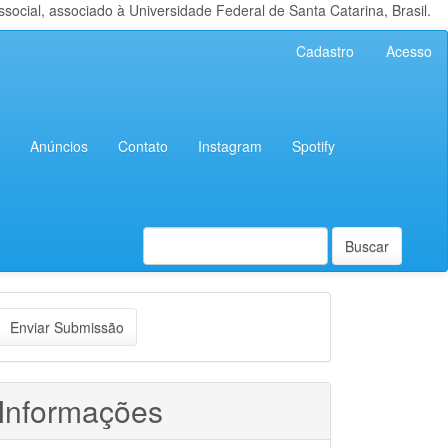
cial, associado à Universidade Federal de Santa Catarina, Brasil.
Cadastro
Acesso
Anúncios
Contato
Instagram
Spotify
Buscar
nviar
Enviar Submissão
ubmissão
Informações