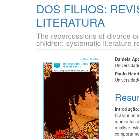
DOS FILHOS: REVI
LITERATURA
The repercussions of divorce on
children: systematic literature 
Barra
Cont
Daniela Apa
Universidad
lateral
do
Paulo Henr
de
artigo
Universidad
artigos
princi
Resu
Introdução
Brasil e no
momentos de
analisar ev
comportamen