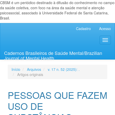
CBSM é um periódico destinado à difusão do conhecimento no campo
da saúde coletiva, com foco na área da saúde mental e atenção
psicossocial, associado à Universidade Federal de Santa Catarina,
Brasil.
Navegação
Cadastro
Acesso
Principal
Conteúdo
Toggl
principal
naviga
Barra
Lateral
Cadernos Brasileiros de Saúde Mental/Brazilian
Journal of Mental Health
Início
Arquivos
v. 17 n. 52 (2025): .
Artigos originais
PESSOAS QUE FAZEM
USO DE