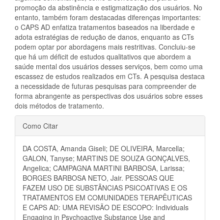
promoção da abstinência e estigmatização dos usuários. No
entanto, também foram destacadas diferenças importantes:
o CAPS AD enfatiza tratamentos baseados na liberdade e
adota estratégias de redução de danos, enquanto as CTs
podem optar por abordagens mais restritivas. Concluiu-se
que há um déficit de estudos qualitativos que abordem a
saúde mental dos usuários desses serviços, bem como uma
escassez de estudos realizados em CTs. A pesquisa destaca
a necessidade de futuras pesquisas para compreender de
forma abrangente as perspectivas dos usuários sobre esses
dois métodos de tratamento.
Detalhes
Como Citar
do
DA COSTA, Amanda Giseli; DE OLIVEIRA, Marcella;
artigo
GALON, Tanyse; MARTINS DE SOUZA GONÇALVES,
Angelica; CAMPAGNA MARTINI BARBOSA, Larissa;
BORGES BARBOSA NETO, Jair. PESSOAS QUE
FAZEM USO DE SUBSTÂNCIAS PSICOATIVAS E OS
TRATAMENTOS EM COMUNIDADES TERAPÊUTICAS
E CAPS AD: UMA REVISÃO DE ESCOPO: Individuals
Engaging in Psychoactive Substance Use and