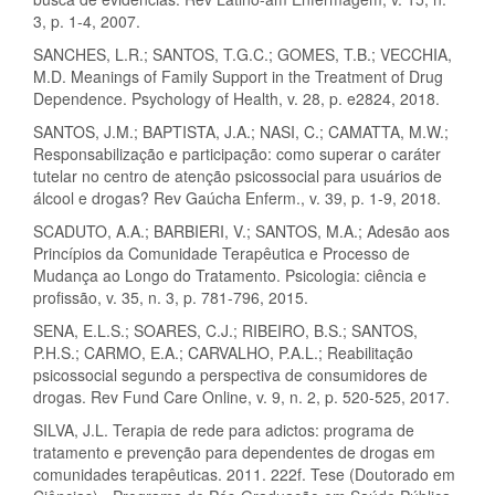
3, p. 1-4, 2007.
SANCHES, L.R.; SANTOS, T.G.C.; GOMES, T.B.; VECCHIA,
M.D. Meanings of Family Support in the Treatment of Drug
Dependence. Psychology of Health, v. 28, p. e2824, 2018.
SANTOS, J.M.; BAPTISTA, J.A.; NASI, C.; CAMATTA, M.W.;
Responsabilização e participação: como superar o caráter
tutelar no centro de atenção psicossocial para usuários de
álcool e drogas? Rev Gaúcha Enferm., v. 39, p. 1-9, 2018.
SCADUTO, A.A.; BARBIERI, V.; SANTOS, M.A.; Adesão aos
Princípios da Comunidade Terapêutica e Processo de
Mudança ao Longo do Tratamento. Psicologia: ciência e
profissão, v. 35, n. 3, p. 781-796, 2015.
SENA, E.L.S.; SOARES, C.J.; RIBEIRO, B.S.; SANTOS,
P.H.S.; CARMO, E.A.; CARVALHO, P.A.L.; Reabilitação
psicossocial segundo a perspectiva de consumidores de
drogas. Rev Fund Care Online, v. 9, n. 2, p. 520-525, 2017.
SILVA, J.L. Terapia de rede para adictos: programa de
tratamento e prevenção para dependentes de drogas em
comunidades terapêuticas. 2011. 222f. Tese (Doutorado em