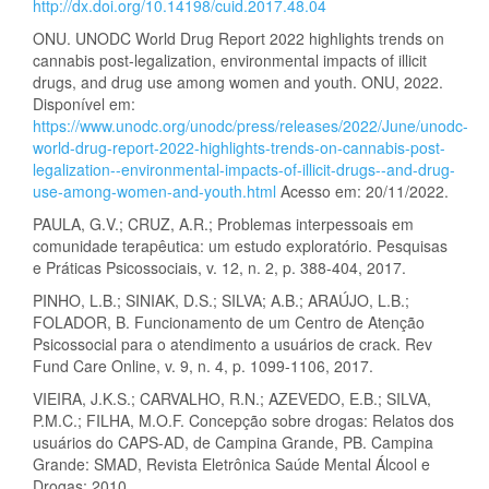
http://dx.doi.org/10.14198/cuid.2017.48.04
ONU. UNODC World Drug Report 2022 highlights trends on
cannabis post-legalization, environmental impacts of illicit
drugs, and drug use among women and youth. ONU, 2022.
Disponível em:
https://www.unodc.org/unodc/press/releases/2022/June/unodc-
world-drug-report-2022-highlights-trends-on-cannabis-post-
legalization--environmental-impacts-of-illicit-drugs--and-drug-
use-among-women-and-youth.html
Acesso em: 20/11/2022.
PAULA, G.V.; CRUZ, A.R.; Problemas interpessoais em
comunidade terapêutica: um estudo exploratório. Pesquisas
e Práticas Psicossociais, v. 12, n. 2, p. 388-404, 2017.
PINHO, L.B.; SINIAK, D.S.; SILVA; A.B.; ARAÚJO, L.B.;
FOLADOR, B. Funcionamento de um Centro de Atenção
Psicossocial para o atendimento a usuários de crack. Rev
Fund Care Online, v. 9, n. 4, p. 1099-1106, 2017.
VIEIRA, J.K.S.; CARVALHO, R.N.; AZEVEDO, E.B.; SILVA,
P.M.C.; FILHA, M.O.F. Concepção sobre drogas: Relatos dos
usuários do CAPS-AD, de Campina Grande, PB. Campina
Grande: SMAD, Revista Eletrônica Saúde Mental Álcool e
Drogas; 2010.