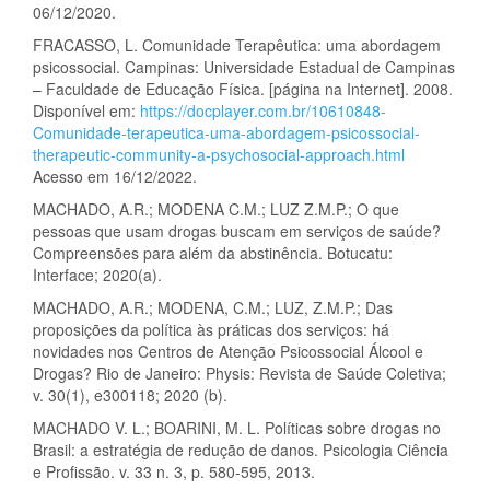
06/12/2020.
FRACASSO, L. Comunidade Terapêutica: uma abordagem
psicossocial. Campinas: Universidade Estadual de Campinas
– Faculdade de Educação Física. [página na Internet]. 2008.
Disponível em:
https://docplayer.com.br/10610848-
Comunidade-terapeutica-uma-abordagem-psicossocial-
therapeutic-community-a-psychosocial-approach.html
Acesso em 16/12/2022.
MACHADO, A.R.; MODENA C.M.; LUZ Z.M.P.; O que
pessoas que usam drogas buscam em serviços de saúde?
Compreensões para além da abstinência. Botucatu:
Interface; 2020(a).
MACHADO, A.R.; MODENA, C.M.; LUZ, Z.M.P.; Das
proposições da política às práticas dos serviços: há
novidades nos Centros de Atenção Psicossocial Álcool e
Drogas? Rio de Janeiro: Physis: Revista de Saúde Coletiva;
v. 30(1), e300118; 2020 (b).
MACHADO V. L.; BOARINI, M. L. Políticas sobre drogas no
Brasil: a estratégia de redução de danos. Psicologia Ciência
e Profissão. v. 33 n. 3, p. 580-595, 2013.