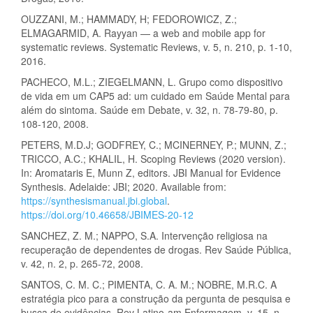
OUZZANI, M.; HAMMADY, H; FEDOROWICZ, Z.;
ELMAGARMID, A. Rayyan — a web and mobile app for
systematic reviews. Systematic Reviews, v. 5, n. 210, p. 1-10,
2016.
PACHECO, M.L.; ZIEGELMANN, L. Grupo como dispositivo
de vida em um CAP5 ad: um cuidado em Saúde Mental para
além do sintoma. Saúde em Debate, v. 32, n. 78-79-80, p.
108-120, 2008.
PETERS, M.D.J; GODFREY, C.; MCINERNEY, P.; MUNN, Z.;
TRICCO, A.C.; KHALIL, H. Scoping Reviews (2020 version).
In: Aromataris E, Munn Z, editors. JBI Manual for Evidence
Synthesis. Adelaide: JBI; 2020. Available from:
https://synthesismanual.jbi.global
.
https://doi.org/10.46658/JBIMES-20-12
SANCHEZ, Z. M.; NAPPO, S.A. Intervenção religiosa na
recuperação de dependentes de drogas. Rev Saúde Pública,
v. 42, n. 2, p. 265-72, 2008.
SANTOS, C. M. C.; PIMENTA, C. A. M.; NOBRE, M.R.C. A
estratégia pico para a construção da pergunta de pesquisa e
busca de evidências. Rev Latino-am Enfermagem, v. 15, n.