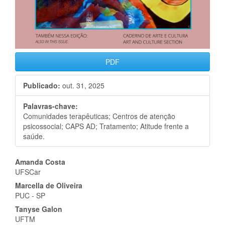
PDF
Publicado:
out. 31, 2025
Palavras-chave:
Comunidades terapêuticas; Centros de atenção
psicossocial; CAPS AD; Tratamento; Atitude frente a
saúde.
Conteúdo
Amanda Costa
UFSCar
do
Marcella de Oliveira
artigo
PUC - SP
Tanyse Galon
principal
UFTM