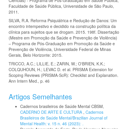
Ciências) - Programa de Pós-Graduação em Saúde Pública,
Faculdade de Saúde Pública, Universidade de São Paulo,
2011.
SILVA, R.A. Reforma Psiquiátrica e Redução de Danos: Um
encontro intempestivo e decidido na construção política da
clínica para sujeitos que se drogam. 2015. 198f. Dissertação
(Mestre em Promoção da Saúde e Prevenção de Violência)
– Programa de Pós-Graduação em Promoção da Saúde e
Prevenção de Violência, Universidade Federal de Minas
Gerais, Belo Horizonte: 2015.
TRICCO, A.C.; LILLIE, E.; ZARIN, W.; O'BRIEN, K.K.;
COLQUHOUN, H.; LEVAC D. et al. PRISMA Extension for
Scoping Reviews (PRISMA-ScR): Checklist and Explanation.
Ann Intern Med., p. 46
Artigos Semelhantes
Cadernos brasileiros de Saúde Mental CBSM,
CADERNO DE ARTE E CULTURA
,
Cadernos
Brasileiros de Saúde Mental/Brazilian Journal of
Mental Health: v. 15 n. 46 (2023): .