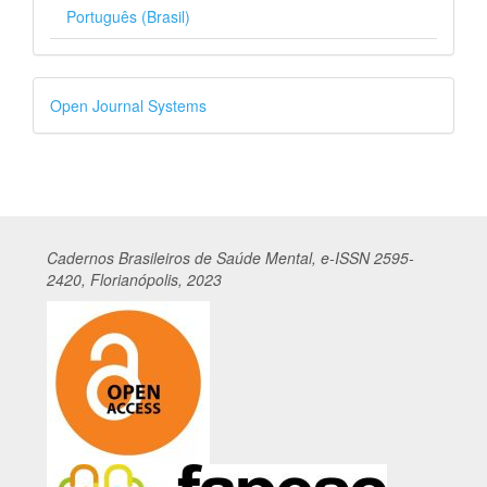
Português (Brasil)
Desenvolvido
Open Journal Systems
por
Cadernos
Br
asileiros
de Saúde Mental, e-ISSN 2595-
2420, Florianópolis, 2023