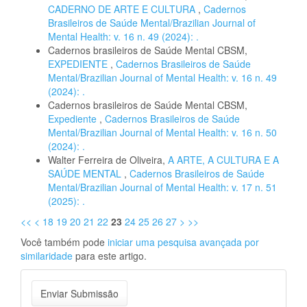
CADERNO DE ARTE E CULTURA
,
Cadernos
Brasileiros de Saúde Mental/Brazilian Journal of
Mental Health: v. 16 n. 49 (2024): .
Cadernos brasileiros de Saúde Mental CBSM,
EXPEDIENTE
,
Cadernos Brasileiros de Saúde
Mental/Brazilian Journal of Mental Health: v. 16 n. 49
(2024): .
Cadernos brasileiros de Saúde Mental CBSM,
Expediente
,
Cadernos Brasileiros de Saúde
Mental/Brazilian Journal of Mental Health: v. 16 n. 50
(2024): .
Walter Ferreira de Oliveira,
A ARTE, A CULTURA E A
SAÚDE MENTAL
,
Cadernos Brasileiros de Saúde
Mental/Brazilian Journal of Mental Health: v. 17 n. 51
(2025): .
<<
<
18
19
20
21
22
23
24
25
26
27
>
>>
Você também pode
iniciar uma pesquisa avançada por
similaridade
para este artigo.
Enviar
Enviar Submissão
Submissão