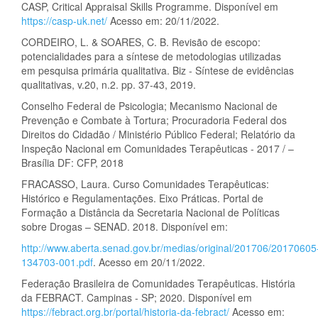
CASP, Critical Appraisal Skills Programme. Disponível em
https://casp-uk.net/
Acesso em: 20/11/2022.
CORDEIRO, L. & SOARES, C. B. Revisão de escopo:
potencialidades para a síntese de metodologias utilizadas
em pesquisa primária qualitativa. Biz - Síntese de evidências
qualitativas, v.20, n.2. pp. 37-43, 2019.
Conselho Federal de Psicologia; Mecanismo Nacional de
Prevenção e Combate à Tortura; Procuradoria Federal dos
Direitos do Cidadão / Ministério Público Federal; Relatório da
Inspeção Nacional em Comunidades Terapêuticas - 2017 / –
Brasília DF: CFP, 2018
FRACASSO, Laura. Curso Comunidades Terapêuticas:
Histórico e Regulamentações. Eixo Práticas. Portal de
Formação a Distância da Secretaria Nacional de Políticas
sobre Drogas – SENAD. 2018. Disponível em:
http://www.aberta.senad.gov.br/medias/original/201706/20170605
134703-001.pdf
. Acesso em 20/11/2022.
Federação Brasileira de Comunidades Terapêuticas. História
da FEBRACT. Campinas - SP; 2020. Disponível em
https://febract.org.br/portal/historia-da-febract/
Acesso em: