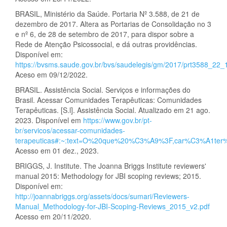
BRASIL, Ministério da Saúde. Portaria Nº 3.588, de 21 de
dezembro de 2017. Altera as Portarias de Consolidação no 3
e nº 6, de 28 de setembro de 2017, para dispor sobre a
Rede de Atenção Psicossocial, e dá outras providências.
Disponível em:
https://bvsms.saude.gov.br/bvs/saudelegis/gm/2017/prt3588_22_
Aceso em 09/12/2022.
BRASIL. Assistência Social. Serviços e informações do
Brasil. Acessar Comunidades Terapêuticas: Comunidades
Terapêuticas. [S.l]. Assistência Social. Atualizado em 21 ago.
2023. Disponível em
https://www.gov.br/pt-
br/servicos/acessar-comunidades-
terapeuticas#:~:text=O%20que%20%C3%A9%3F,car%C3%A1ter
Acesso em 01 dez., 2023.
BRIGGS, J. Institute. The Joanna Briggs Institute reviewers'
manual 2015: Methodology for JBI scoping reviews; 2015.
Disponível em:
http://joannabriggs.org/assets/docs/sumari/Reviewers-
Manual_Methodology-for-JBI-Scoping-Reviews_2015_v2.pdf
Acesso em 20/11/2020.