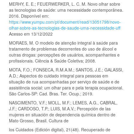
MERHY, E. E.; FEUERWERKER, L. C. M. Novo olhar sobre
as tecnologias de saúde: uma necessidade contemporânea.
2016. Disponível em:
https://www.yumpu.com/pt/document/read/13051798/novo-
olhar-sobre-as-tecnologias-de-saude-uma-necessidade-uff
Acesso em 13/12/2022
MORAES, M. O modelo de atenção integral à saúde para
tratamento de problemas decorrentes do uso de álcool e
outras drogas: percepções de usuários, acompanhantes e
profissionais. Ciência & Saúde Coletiva; 2008.
MOTA, F.O.; FONSECA, R.M.A.M.; SANTOS, J.E.; GALASSI,
A.D.; Aspectos do cuidado integral para pessoas em
situação de rua acompanhadas por serviço de saúde e de
assistência social: um olhar para e pela terapia ocupacional.
São Carlos-SP: Cad. Bras. Ter. Ocup.; 2019.
NASCIMENTO, V.F.; MOLL, M.F.; LEMES, A.G., CABRAL,
J.F.; CARDOSO, T.P.; LUIS, M.A.V.; Percepción de las
mujeres en situación de dependencia química dentro de
Mato Grosso, Brasil. Cultura de
los Cuidados (Edición digital), 21(48). Recuperado de