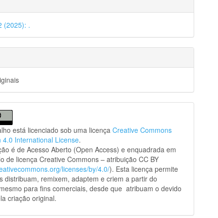
2 (2025): .
iginais
alho está licenciado sob uma licença
Creative Commons
n 4.0 International License
.
ação é de Acesso Aberto (Open Access) e enquadrada em
o de licença Creative Commons – atribuição CC BY
creativecommons.org/licenses/by/4.0/
). Esta licença permite
s distribuam, remixem, adaptem e criem a partir do
 mesmo para fins comerciais, desde que atribuam o devido
la criação original.