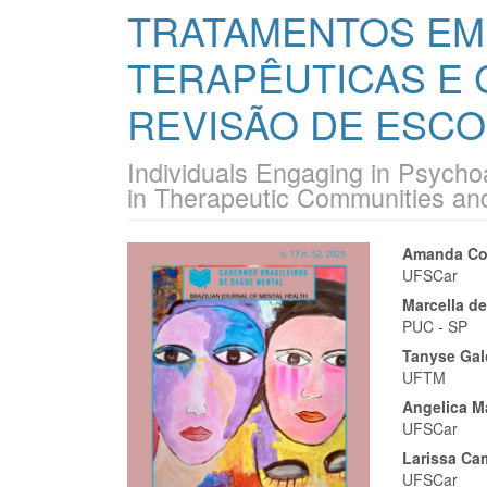
TRATAMENTOS EM
TERAPÊUTICAS E 
REVISÃO DE ESC
Individuals Engaging in Psych
in Therapeutic Communities a
Barra
Cont
Amanda Co
UFSCar
lateral
do
Marcella de
de
artigo
PUC - SP
Tanyse Ga
artigos
princi
UFTM
Angelica M
UFSCar
Larissa Ca
UFSCar