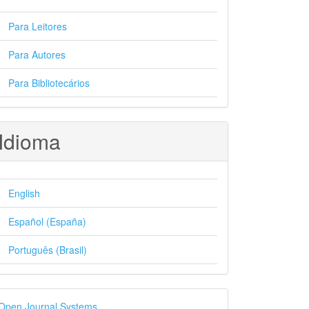
Para Leitores
Para Autores
Para Bibliotecários
Idioma
English
Español (España)
Português (Brasil)
esenvolvido
Open Journal Systems