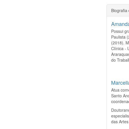
Biografia
Amanda
Possui gr
Paulista 
(2018). 
Clínica -
Araraquar
do Trabal
Marcell
Atua como
Santo And
coordena
Doutoran
especial
das Artes