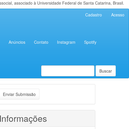
cial, associado à Universidade Federal de Santa Catarina, Brasil.
Cadastro
Acesso
Anúncios
Contato
Instagram
Spotify
Buscar
nviar
Enviar Submissão
ubmissão
Informações