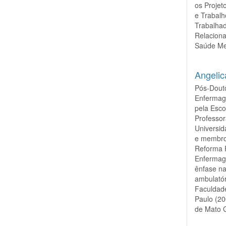
os Proje
e Trabal
Trabalhad
Relaciona
Saúde Me
Angelic
Pós-Dout
Enfermag
pela Esc
Professo
Universi
e membro
Reforma P
Enfermage
ênfase na
ambulatór
Faculdade
Paulo (20
de Mato G