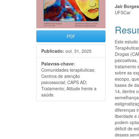
Jair Borge
UFSCar
Resu
PDF
Este estudo
Terapêutica
Publicado:
out. 31, 2025
Drogas (CAP
psicoativas
Palavras-chave:
tratamento 
Comunidades terapêuticas;
sobre as ex
Centros de atenção
escopo, que
psicossocial; CAPS AD;
bases de da
Tratamento; Atitude frente a
14, dentre 
saúde.
semelhanças
estigmatiza
diferenças 
liberdade e
podem optar
déficit de 
desses serv