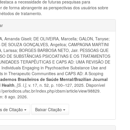
destaca a necessidade de futuras pesquisas para
 de forma abrangente as perspectivas dos usuários sobre
métodos de tratamento.
hes
ar
, Amanda Giseli; DE OLIVEIRA, Marcella; GALON, Tanyse;
 DE SOUZA GONÇALVES, Angelica; CAMPAGNA MARTINI
, Larissa; BORGES BARBOSA NETO, Jair. PESSOAS QUE
SO DE SUBSTÂNCIAS PSICOATIVAS E OS TRATAMENTOS
NIDADES TERAPÊUTICAS E CAPS AD: UMA REVISÃO DE
Individuals Engaging in Psychoactive Substance Use and
ts in Therapeutic Communities and CAPS AD: A Scoping
adernos Brasileiros de Saúde Mental/Brazilian Journal
l Health
,
[S. l.]
, v. 17, n. 52, p. 100–127, 2025. Disponível
://periodicos.ufsc.br/index.php/cbsm/article/view/98829.
m: 8 ago. 2026.
s de Citação
Baixar Citação