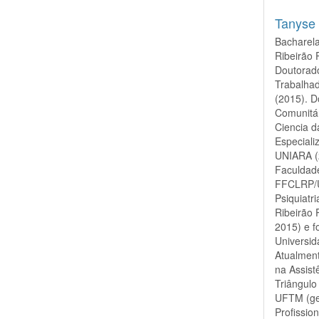
Tanyse
Bacharel
Ribeirão 
Doutorad
Trabalha
(2015). 
Comunitár
Ciencia d
Especial
UNIARA (
Faculdade
FFCLRP/U
Psiquiatr
Ribeirão
2015) e 
Universid
Atualmen
na Assist
Triângul
UFTM (ge
Profissi