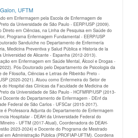
 Galon,
UFTM
ado em Enfermagem pela Escola de Enfermagem de
Preto da Universidade de São Paulo - EERP/USP (2009).
o Direto em Ciências, na Linha de Pesquisa em Saúde do
dor, Programa Enfermagem Fundamental - EERP/USP
Doutorado Sanduíche no Departamento de Enfermería
ia, Medicina Preventiva y Salud Pública e Historia de la
a Universidad de Alicante - Espanha (2012-2013).
ização em Enfermagem em Saúde Mental, Álcool e Drogas -
2022). Pós-Doutorado pelo Departamento de Psicologia da
 de Filosofia, Ciências e Letras de Ribeirão Preto -
SP (2020-2021). Atuou como Enfermeira do Setor de
ia do Hospital das Clínicas da Faculdade de Medicina de
 Preto da Universidade de São Paulo - HCFMRP/USP (2013-
foi Docente do Departamento de Enfermagem - DEnf da
ade Federal de São Carlos - UFSCar (2015-2017).
te é Professora Adjunta do Departamento de Enfermagem
ência Hospitalar - DEAH da Universidade Federal do
o Mineiro - UFTM (2017-Atual), Coordenadora do DEAH-
stão 2023-2024) e Docente do Programa de Mestrado
onal em Administração Pública (PROFIAP-UFTM). Coordena