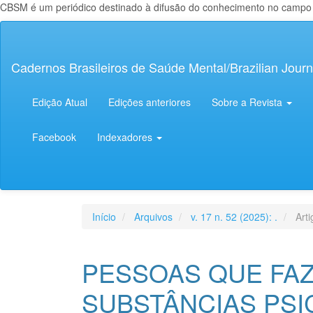
CBSM é um periódico destinado à difusão do conhecimento no campo da
Navegação
Principal
Conteúdo
Cadernos Brasileiros de Saúde Mental/Brazilian Journ
principal
Barra
Lateral
Edição Atual
Edições anteriores
Sobre a Revista
Facebook
Indexadores
Início
Arquivos
v. 17 n. 52 (2025): .
Arti
PESSOAS QUE FA
SUBSTÂNCIAS PSI