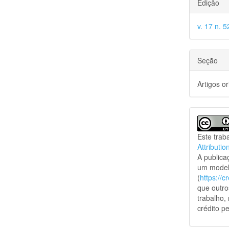
Edição
v. 17 n. 5
Seção
Artigos or
Este trab
Attributio
A public
um model
(
https://
que outro
trabalho,
crédito pe