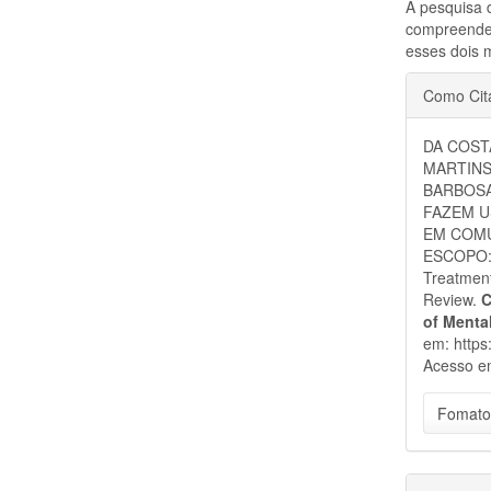
A pesquisa 
compreender
esses dois 
Detal
Como Cit
do
DA COSTA
artigo
MARTINS
BARBOSA
FAZEM U
EM COMU
ESCOPO: 
Treatmen
Review.
C
of Menta
em: https
Acesso e
Fomato