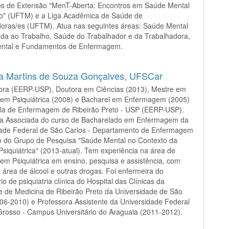
tos de Extensão "MenT-Aberta: Encontros em Saúde Mental
ho" (UFTM) e a Liga Acadêmica de Saúde de
oras/es (UFTM). Atua nas seguintes áreas: Saúde Mental
da ao Trabalho, Saúde do Trabalhador e da Trabalhadora,
ntal e Fundamentos de Enfermagem.
a Martins de Souza Gonçalves,
UFSCar
ora (EERP-USP), Doutora em Ciências (2013), Mestre em
em Psiquiátrica (2008) e Bacharel em Enfermagem (2005)
ola de Enfermagem de Ribeirão Preto - USP (EERP-USP).
ra Associada do curso de Bacharelado em Enfermagem da
dade Federal de São Carlos - Departamento de Enfermagem
 do Grupo de Pesquisa "Saúde Mental no Contexto da
siquiátrica" (2013-atual). Tem experiência na área de
m Psiquiátrica em ensino, pesquisa e assistência, com
 área de álcool e outras drogas. Foi enfermeira do
io de psiquiatria clínica do Hospital das Clínicas da
 de Medicina de Ribeirão Preto da Universidade de São
06-2010) e Professora Assistente da Universidade Federal
rosso - Campus Universitário do Araguaia (2011-2012).