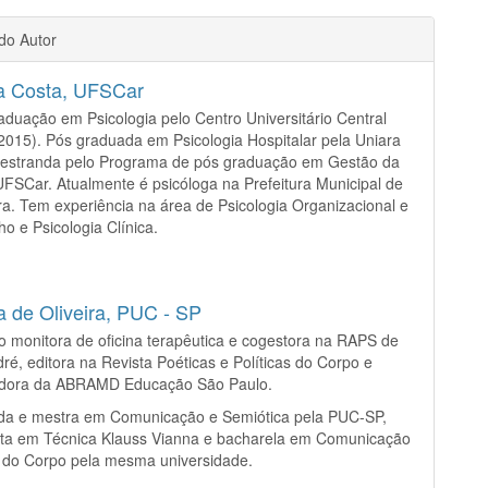
 do Autor
 Costa,
UFSCar
aduação em Psicologia pelo Centro Universitário Central
(2015). Pós graduada em Psicologia Hospitalar pela Uniara
Mestranda pelo Programa de pós graduação em Gestão da
 UFSCar. Atualmente é psicóloga na Prefeitura Municipal de
a. Tem experiência na área de Psicologia Organizacional e
ho e Psicologia Clínica.
a de Oliveira,
PUC - SP
 monitora de oficina terapêutica e cogestora na RAPS de
ré, editora na Revista Poéticas e Políticas do Corpo e
dora da ABRAMD Educação São Paulo.
da e mestra em Comunicação e Semiótica pela PUC-SP,
ista em Técnica Klauss Vianna e bacharela em Comunicação
 do Corpo pela mesma universidade.