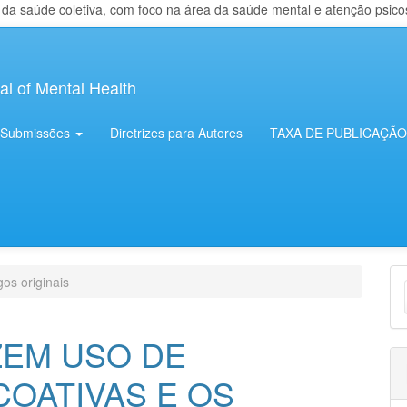
 saúde coletiva, com foco na área da saúde mental e atenção psicosso
al of Mental Health
Submissões
Diretrizes para Autores
TAXA DE PUBLICAÇÃO
E
gos originais
S
ZEM USO DE
COATIVAS E OS