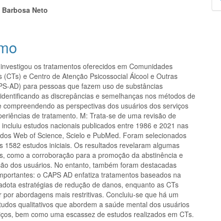
p
s Barbosa Neto
mo
 investigou os tratamentos oferecidos em Comunidades
s (CTs) e Centro de Atenção Psicossocial Álcool e Outras
S-AD) para pessoas que fazem uso de substâncias
, identificando as discrepâncias e semelhanças nos métodos de
e compreendendo as perspectivas dos usuários dos serviços
periências de tratamento. M: Trata-se de uma revisão de
 incluiu estudos nacionais publicados entre 1986 e 2021 nas
dos Web of Science, Scielo e PubMed. Foram selecionados
os 1582 estudos iniciais. Os resultados revelaram algumas
, como a corroboração para a promoção da abstinência e
ção dos usuários. No entanto, também foram destacadas
importantes: o CAPS AD enfatiza tratamentos baseados na
 adota estratégias de redução de danos, enquanto as CTs
 por abordagens mais restritivas. Concluiu-se que há um
estudos qualitativos que abordem a saúde mental dos usuários
iços, bem como uma escassez de estudos realizados em CTs.