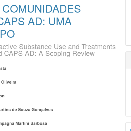
 COMUNIDADES
CAPS AD: UMA
OPO
oactive Substance Use and Treatments
nd CAPS AD: A Scoping Review
eúdo
sta
 Oliveira
lon
pal
artins de Souza Gonçalves
mpagna Martini Barbosa
D