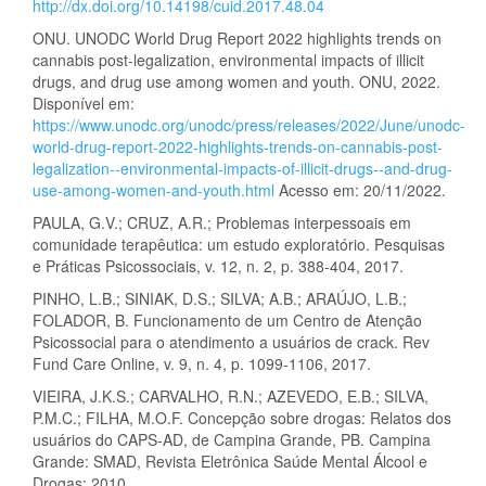
http://dx.doi.org/10.14198/cuid.2017.48.04
ONU. UNODC World Drug Report 2022 highlights trends on
cannabis post-legalization, environmental impacts of illicit
drugs, and drug use among women and youth. ONU, 2022.
Disponível em:
https://www.unodc.org/unodc/press/releases/2022/June/unodc-
world-drug-report-2022-highlights-trends-on-cannabis-post-
legalization--environmental-impacts-of-illicit-drugs--and-drug-
use-among-women-and-youth.html
Acesso em: 20/11/2022.
PAULA, G.V.; CRUZ, A.R.; Problemas interpessoais em
comunidade terapêutica: um estudo exploratório. Pesquisas
e Práticas Psicossociais, v. 12, n. 2, p. 388-404, 2017.
PINHO, L.B.; SINIAK, D.S.; SILVA; A.B.; ARAÚJO, L.B.;
FOLADOR, B. Funcionamento de um Centro de Atenção
Psicossocial para o atendimento a usuários de crack. Rev
Fund Care Online, v. 9, n. 4, p. 1099-1106, 2017.
VIEIRA, J.K.S.; CARVALHO, R.N.; AZEVEDO, E.B.; SILVA,
P.M.C.; FILHA, M.O.F. Concepção sobre drogas: Relatos dos
usuários do CAPS-AD, de Campina Grande, PB. Campina
Grande: SMAD, Revista Eletrônica Saúde Mental Álcool e
Drogas; 2010.