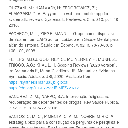
OUZZANI, M.; HAMMADY, H; FEDOROWICZ, Z.;
ELMAGARMID, A. Rayyan — a web and mobile app for
systematic reviews. Systematic Reviews, v. 5, n. 210, p. 1-10,
2016.
PACHECO, M.L.; ZIEGELMANN, L. Grupo como dispositivo
de vida em um CAP5 ad: um cuidado em Saúde Mental para
além do sintoma. Saúde em Debate, v. 32, n. 78-79-80, p.
108-120, 2008.
PETERS, M.D.J; GODFREY, C.; MCINERNEY, P.; MUNN, Z.;
TRICCO, A.C.; KHALIL, H. Scoping Reviews (2020 version).
In: Aromataris E, Munn Z, editors. JBI Manual for Evidence
Synthesis. Adelaide: JBI; 2020. Available from:
https://synthesismanual.jbi.global
.
https://doi.org/10.46658/JBIMES-20-12
SANCHEZ, Z. M.; NAPPO, S.A. Intervenção religiosa na
recuperação de dependentes de drogas. Rev Saúde Pública,
v. 42, n. 2, p. 265-72, 2008.
SANTOS, C. M. C.; PIMENTA, C. A. M.; NOBRE, M.R.C. A
estratégia pico para a construção da pergunta de pesquisa e
busca de evidências. Rev Latino-am Enfermagem, v. 15, n.