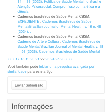
14 n. 39 (2022): Política de Saúde Mental no Brasil e
Atenção Psicossocial: Compromisso com a ética e a
ciência
Cadernos brasileiros de Saúde Mental CBSM,
EXPEDIENTE
,
Cadernos Brasileiros de Saúde
Mental/Brazilian Journal of Mental Health: v. 16 n. 48
(2024): .
Cadernos brasileiros de Saúde Mental CBSM,
Caderno de Arte e Cultura
,
Cadernos Brasileiros de
Saúde Mental/Brazilian Journal of Mental Health: v. 18
n. 56 (2026): Cadernos Brasileiros de Saúde Mental
<<
<
17
18
19
20
21
22
23
24
25
26
>
>>
Você também pode
iniciar uma pesquisa avançada por
similaridade
para este artigo.
Enviar
Enviar Submissão
Submissão
Informações