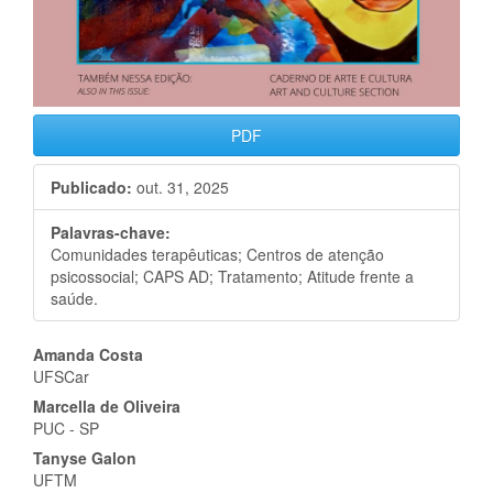
PDF
Publicado:
out. 31, 2025
Palavras-chave:
Comunidades terapêuticas; Centros de atenção
psicossocial; CAPS AD; Tratamento; Atitude frente a
saúde.
Conteúdo
Amanda Costa
UFSCar
do
Marcella de Oliveira
artigo
PUC - SP
Tanyse Galon
principal
UFTM