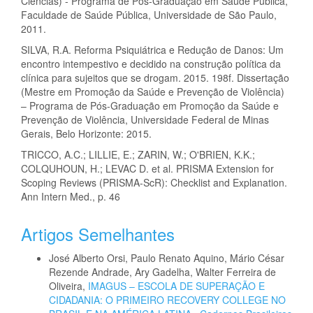
Ciências) - Programa de Pós-Graduação em Saúde Pública,
Faculdade de Saúde Pública, Universidade de São Paulo,
2011.
SILVA, R.A. Reforma Psiquiátrica e Redução de Danos: Um
encontro intempestivo e decidido na construção política da
clínica para sujeitos que se drogam. 2015. 198f. Dissertação
(Mestre em Promoção da Saúde e Prevenção de Violência)
– Programa de Pós-Graduação em Promoção da Saúde e
Prevenção de Violência, Universidade Federal de Minas
Gerais, Belo Horizonte: 2015.
TRICCO, A.C.; LILLIE, E.; ZARIN, W.; O'BRIEN, K.K.;
COLQUHOUN, H.; LEVAC D. et al. PRISMA Extension for
Scoping Reviews (PRISMA-ScR): Checklist and Explanation.
Ann Intern Med., p. 46
Artigos Semelhantes
José Alberto Orsi, Paulo Renato Aquino, Mário César
Rezende Andrade, Ary Gadelha, Walter Ferreira de
Oliveira,
IMAGUS – ESCOLA DE SUPERAÇÃO E
CIDADANIA: O PRIMEIRO RECOVERY COLLEGE NO