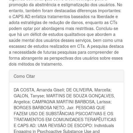
promoção da abstinência e estigmatização dos usuários. No
entanto, também foram destacadas diferenças importantes:
o CAPS AD enfatiza tratamentos baseados na liberdade e
adota estratégias de redução de danos, enquanto as CTs
podem optar por abordagens mais restritivas. Concluiu-se
que há um déficit de estudos qualitativos que abordem a
saúde mental dos usuários desses serviços, bem como uma
escassez de estudos realizados em CTs. A pesquisa destaca
a necessidade de futuras pesquisas para compreender de
forma abrangente as perspectivas dos usuários sobre esses
dois métodos de tratamento.
Detalhes
Como Citar
do
DA COSTA, Amanda Giseli; DE OLIVEIRA, Marcella;
artigo
GALON, Tanyse; MARTINS DE SOUZA GONÇALVES,
Angelica; CAMPAGNA MARTINI BARBOSA, Larissa;
BORGES BARBOSA NETO, Jair. PESSOAS QUE
FAZEM USO DE SUBSTÂNCIAS PSICOATIVAS E OS
TRATAMENTOS EM COMUNIDADES TERAPÊUTICAS
E CAPS AD: UMA REVISÃO DE ESCOPO: Individuals
Engaging in Psychoactive Substance Use and