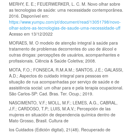
MERHY, E. E.; FEUERWERKER, L. C. M. Novo olhar sobre
as tecnologias de saúde: uma necessidade contemporânea.
2016. Disponível em:
https://www.yumpu.com/pt/document/read/13051798/novo-
olhar-sobre-as-tecnologias-de-saude-uma-necessidade-uff
Acesso em 13/12/2022
MORAES, M. O modelo de atenção integral à saúde para
tratamento de problemas decorrentes do uso de álcool e
outras drogas: percepções de usuários, acompanhantes e
profissionais. Ciência & Saúde Coletiva; 2008.
MOTA, F.O.; FONSECA, R.M.A.M.; SANTOS, J.E.; GALASSI,
A.D.; Aspectos do cuidado integral para pessoas em
situação de rua acompanhadas por serviço de saúde e de
assistência social: um olhar para e pela terapia ocupacional.
São Carlos-SP: Cad. Bras. Ter. Ocup.; 2019.
NASCIMENTO, V.F.; MOLL, M.F.; LEMES, A.G., CABRAL,
J.F.; CARDOSO, T.P.; LUIS, M.A.V.; Percepción de las
mujeres en situación de dependencia química dentro de
Mato Grosso, Brasil. Cultura de
los Cuidados (Edición digital), 21(48). Recuperado de