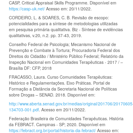
CASP, Critical Appraisal Skills Programme. Disponível em
https://casp-uk.net/
Acesso em: 20/11/2022.
CORDEIRO, L. & SOARES, C. B. Revisão de escopo:
potencialidades para a síntese de metodologias utilizadas
em pesquisa primária qualitativa. Biz - Síntese de evidências
qualitativas, v.20, n.2. pp. 37-43, 2019.
Conselho Federal de Psicologia; Mecanismo Nacional de
Prevenção e Combate à Tortura; Procuradoria Federal dos
Direitos do Cidadão / Ministério Público Federal; Relatório da
Inspeção Nacional em Comunidades Terapêuticas - 2017 / –
Brasília DF: CFP, 2018
FRACASSO, Laura. Curso Comunidades Terapêuticas:
Histórico e Regulamentações. Eixo Práticas. Portal de
Formação a Distância da Secretaria Nacional de Políticas
sobre Drogas – SENAD. 2018. Disponível em:
http://www.aberta.senad.gov.br/medias/original/201706/20170605
134703-001.pdf
. Acesso em 20/11/2022.
Federação Brasileira de Comunidades Terapêuticas. História
da FEBRACT. Campinas - SP; 2020. Disponível em
https://febract.org.br/portal/historia-da-febract/
Acesso em: