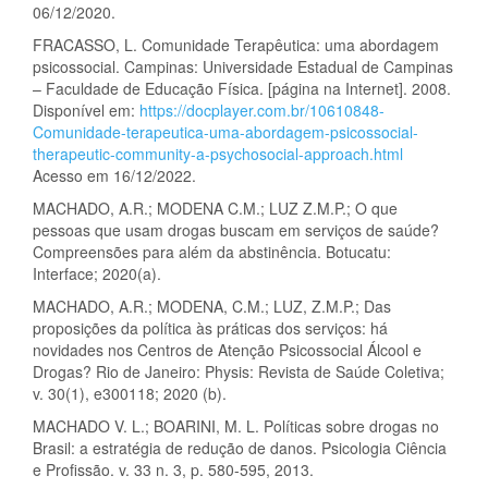
06/12/2020.
FRACASSO, L. Comunidade Terapêutica: uma abordagem
psicossocial. Campinas: Universidade Estadual de Campinas
– Faculdade de Educação Física. [página na Internet]. 2008.
Disponível em:
https://docplayer.com.br/10610848-
Comunidade-terapeutica-uma-abordagem-psicossocial-
therapeutic-community-a-psychosocial-approach.html
Acesso em 16/12/2022.
MACHADO, A.R.; MODENA C.M.; LUZ Z.M.P.; O que
pessoas que usam drogas buscam em serviços de saúde?
Compreensões para além da abstinência. Botucatu:
Interface; 2020(a).
MACHADO, A.R.; MODENA, C.M.; LUZ, Z.M.P.; Das
proposições da política às práticas dos serviços: há
novidades nos Centros de Atenção Psicossocial Álcool e
Drogas? Rio de Janeiro: Physis: Revista de Saúde Coletiva;
v. 30(1), e300118; 2020 (b).
MACHADO V. L.; BOARINI, M. L. Políticas sobre drogas no
Brasil: a estratégia de redução de danos. Psicologia Ciência
e Profissão. v. 33 n. 3, p. 580-595, 2013.