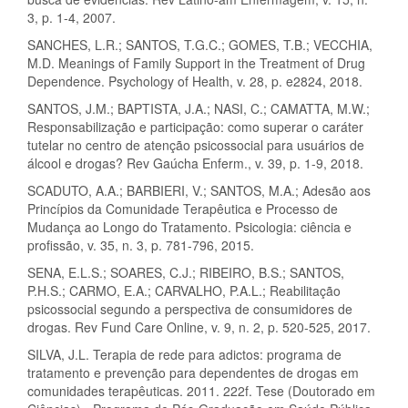
3, p. 1-4, 2007.
SANCHES, L.R.; SANTOS, T.G.C.; GOMES, T.B.; VECCHIA,
M.D. Meanings of Family Support in the Treatment of Drug
Dependence. Psychology of Health, v. 28, p. e2824, 2018.
SANTOS, J.M.; BAPTISTA, J.A.; NASI, C.; CAMATTA, M.W.;
Responsabilização e participação: como superar o caráter
tutelar no centro de atenção psicossocial para usuários de
álcool e drogas? Rev Gaúcha Enferm., v. 39, p. 1-9, 2018.
SCADUTO, A.A.; BARBIERI, V.; SANTOS, M.A.; Adesão aos
Princípios da Comunidade Terapêutica e Processo de
Mudança ao Longo do Tratamento. Psicologia: ciência e
profissão, v. 35, n. 3, p. 781-796, 2015.
SENA, E.L.S.; SOARES, C.J.; RIBEIRO, B.S.; SANTOS,
P.H.S.; CARMO, E.A.; CARVALHO, P.A.L.; Reabilitação
psicossocial segundo a perspectiva de consumidores de
drogas. Rev Fund Care Online, v. 9, n. 2, p. 520-525, 2017.
SILVA, J.L. Terapia de rede para adictos: programa de
tratamento e prevenção para dependentes de drogas em
comunidades terapêuticas. 2011. 222f. Tese (Doutorado em