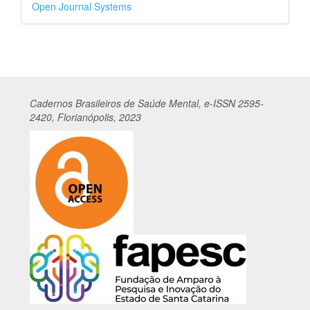
Desenvolvido
Open Journal Systems
por
Cadernos
Br
asileiros
de Saúde Mental, e-ISSN 2595-
2420, Florianópolis, 2023