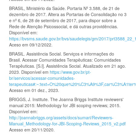
BRASIL, Ministério da Saúde. Portaria Nº 3.588, de 21 de
dezembro de 2017. Altera as Portarias de Consolidação no 3
e nº 6, de 28 de setembro de 2017, para dispor sobre a
Rede de Atenção Psicossocial, e dá outras providências.
Disponível em:
https://bvsms.saude.gov.br/bvs/saudelegis/gm/2017/prt3588_22_
Aceso em 09/12/2022.
BRASIL. Assistência Social. Serviços e informações do
Brasil. Acessar Comunidades Terapêuticas: Comunidades
Terapêuticas. [S.l]. Assistência Social. Atualizado em 21 ago.
2023. Disponível em
https://www.gov.br/pt-
br/servicos/acessar-comunidades-
terapeuticas#:~:text=O%20que%20%C3%A9%3F,car%C3%A1ter
Acesso em 01 dez., 2023.
BRIGGS, J. Institute. The Joanna Briggs Institute reviewers'
manual 2015: Methodology for JBI scoping reviews; 2015.
Disponível em:
http://joannabriggs.org/assets/docs/sumari/Reviewers-
Manual_Methodology-for-JBI-Scoping-Reviews_2015_v2.pdf
Acesso em 20/11/2020.