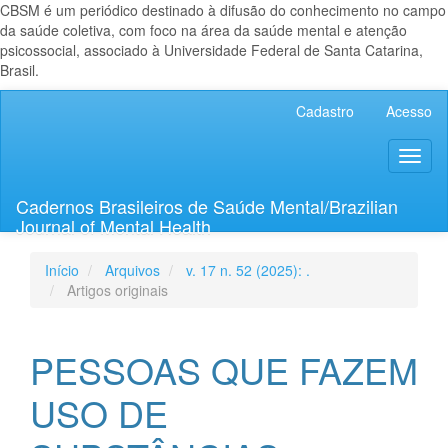
CBSM é um periódico destinado à difusão do conhecimento no campo
da saúde coletiva, com foco na área da saúde mental e atenção
psicossocial, associado à Universidade Federal de Santa Catarina,
Brasil.
Navegação
Cadastro
Acesso
Principal
Conteúdo
Toggl
principal
naviga
Barra
Lateral
Cadernos Brasileiros de Saúde Mental/Brazilian
Journal of Mental Health
Início
Arquivos
v. 17 n. 52 (2025): .
Artigos originais
PESSOAS QUE FAZEM
USO DE