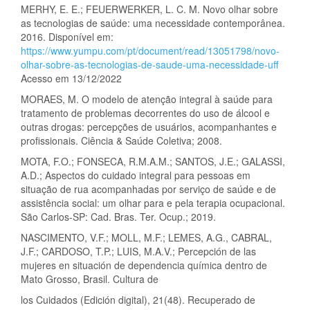
MERHY, E. E.; FEUERWERKER, L. C. M. Novo olhar sobre
as tecnologias de saúde: uma necessidade contemporânea.
2016. Disponível em:
https://www.yumpu.com/pt/document/read/13051798/novo-
olhar-sobre-as-tecnologias-de-saude-uma-necessidade-uff
Acesso em 13/12/2022
MORAES, M. O modelo de atenção integral à saúde para
tratamento de problemas decorrentes do uso de álcool e
outras drogas: percepções de usuários, acompanhantes e
profissionais. Ciência & Saúde Coletiva; 2008.
MOTA, F.O.; FONSECA, R.M.A.M.; SANTOS, J.E.; GALASSI,
A.D.; Aspectos do cuidado integral para pessoas em
situação de rua acompanhadas por serviço de saúde e de
assistência social: um olhar para e pela terapia ocupacional.
São Carlos-SP: Cad. Bras. Ter. Ocup.; 2019.
NASCIMENTO, V.F.; MOLL, M.F.; LEMES, A.G., CABRAL,
J.F.; CARDOSO, T.P.; LUIS, M.A.V.; Percepción de las
mujeres en situación de dependencia química dentro de
Mato Grosso, Brasil. Cultura de
los Cuidados (Edición digital), 21(48). Recuperado de