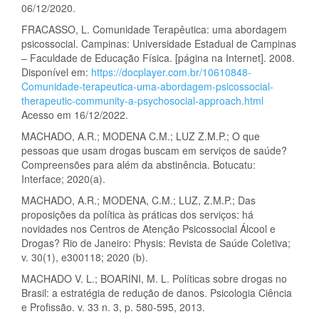
06/12/2020.
FRACASSO, L. Comunidade Terapêutica: uma abordagem
psicossocial. Campinas: Universidade Estadual de Campinas
– Faculdade de Educação Física. [página na Internet]. 2008.
Disponível em:
https://docplayer.com.br/10610848-
Comunidade-terapeutica-uma-abordagem-psicossocial-
therapeutic-community-a-psychosocial-approach.html
Acesso em 16/12/2022.
MACHADO, A.R.; MODENA C.M.; LUZ Z.M.P.; O que
pessoas que usam drogas buscam em serviços de saúde?
Compreensões para além da abstinência. Botucatu:
Interface; 2020(a).
MACHADO, A.R.; MODENA, C.M.; LUZ, Z.M.P.; Das
proposições da política às práticas dos serviços: há
novidades nos Centros de Atenção Psicossocial Álcool e
Drogas? Rio de Janeiro: Physis: Revista de Saúde Coletiva;
v. 30(1), e300118; 2020 (b).
MACHADO V. L.; BOARINI, M. L. Políticas sobre drogas no
Brasil: a estratégia de redução de danos. Psicologia Ciência
e Profissão. v. 33 n. 3, p. 580-595, 2013.