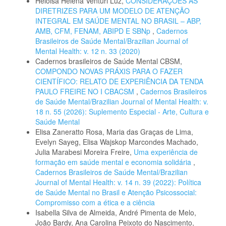
Heloisa Helena Venturi Luz,
CONSIDERAÇÕES ÀS
DIRETRIZES PARA UM MODELO DE ATENÇÃO
INTEGRAL EM SAÚDE MENTAL NO BRASIL – ABP,
AMB, CFM, FENAM, ABIPD E SBNp
,
Cadernos
Brasileiros de Saúde Mental/Brazilian Journal of
Mental Health: v. 12 n. 33 (2020)
Cadernos brasileiros de Saúde Mental CBSM,
COMPONDO NOVAS PRÁXIS PARA O FAZER
CIENTÍFICO: RELATO DE EXPERIÊNCIA DA TENDA
PAULO FREIRE NO I CBACSM
,
Cadernos Brasileiros
de Saúde Mental/Brazilian Journal of Mental Health: v.
18 n. 55 (2026): Suplemento Especial - Arte, Cultura e
Saúde Mental
Elisa Zaneratto Rosa, Maria das Graças de Lima,
Evelyn Sayeg, Elisa Wajskop Marcondes Machado,
Julia Marabesi Moreira Freire,
Uma experiência de
formação em saúde mental e economia solidária
,
Cadernos Brasileiros de Saúde Mental/Brazilian
Journal of Mental Health: v. 14 n. 39 (2022): Política
de Saúde Mental no Brasil e Atenção Psicossocial:
Compromisso com a ética e a ciência
Isabella Silva de Almeida, André Pimenta de Melo,
João Bardy, Ana Carolina Peixoto do Nascimento,