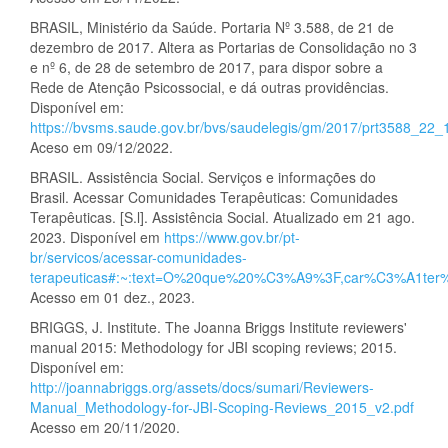
BRASIL, Ministério da Saúde. Portaria Nº 3.588, de 21 de
dezembro de 2017. Altera as Portarias de Consolidação no 3
e nº 6, de 28 de setembro de 2017, para dispor sobre a
Rede de Atenção Psicossocial, e dá outras providências.
Disponível em:
https://bvsms.saude.gov.br/bvs/saudelegis/gm/2017/prt3588_22_
Aceso em 09/12/2022.
BRASIL. Assistência Social. Serviços e informações do
Brasil. Acessar Comunidades Terapêuticas: Comunidades
Terapêuticas. [S.l]. Assistência Social. Atualizado em 21 ago.
2023. Disponível em
https://www.gov.br/pt-
br/servicos/acessar-comunidades-
terapeuticas#:~:text=O%20que%20%C3%A9%3F,car%C3%A1ter
Acesso em 01 dez., 2023.
BRIGGS, J. Institute. The Joanna Briggs Institute reviewers'
manual 2015: Methodology for JBI scoping reviews; 2015.
Disponível em:
http://joannabriggs.org/assets/docs/sumari/Reviewers-
Manual_Methodology-for-JBI-Scoping-Reviews_2015_v2.pdf
Acesso em 20/11/2020.