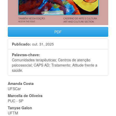
PDF
Publicado:
out. 31, 2025
Palavras-chave:
Comunidades terapêuticas; Centros de atenção
psicossocial; CAPS AD; Tratamento; Atitude frente a
saúde.
Conteúdo
Amanda Costa
UFSCar
do
Marcella de Oliveira
artigo
PUC - SP
Tanyse Galon
principal
UFTM