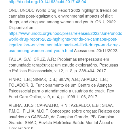
http://dx.doi.org/10.14198/cuid.2017.48.04
ONU. UNODC World Drug Report 2022 highlights trends on
cannabis post-legalization, environmental impacts of illicit
drugs, and drug use among women and youth. ONU, 2022.
Disponível em:
https://www.unodc.org/unodc/press/releases/2022/June/unodc-
world-drug-report-2022-highlights-trends-on-cannabis-post-
legalization--environmental-impacts-of-illicit-drugs--and-drug-
use-among-women-and-youth.html
Acesso em: 20/11/2022.
PAULA, G.V.; CRUZ, A.R.; Problemas interpessoais em
comunidade terapêutica: um estudo exploratório. Pesquisas
e Práticas Psicossociais, v. 12, n. 2, p. 388-404, 2017.
PINHO, L.B.; SINIAK, D.S.; SILVA; A.B.; ARAÚJO, L.B.;
FOLADOR, B. Funcionamento de um Centro de Atenção
Psicossocial para o atendimento a usuários de crack. Rev
Fund Care Online, v. 9, n. 4, p. 1099-1106, 2017.
VIEIRA, J.K.S.; CARVALHO, R.N.; AZEVEDO, E.B.; SILVA,
P.M.C.; FILHA, M.O.F. Concepção sobre drogas: Relatos dos
usuários do CAPS-AD, de Campina Grande, PB. Campina
Grande: SMAD, Revista Eletrônica Saúde Mental Álcool e
Drogas; 2010.