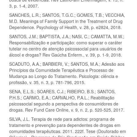
3, p. 1-4, 2007.
SANCHES, L.R.; SANTOS, T.G.C.; GOMES, T.B.; VECCHIA,
M.D. Meanings of Family Support in the Treatment of Drug
Dependence. Psychology of Health, v. 28, p. e2824, 2018.
SANTOS, J.M.; BAPTISTA, J.A.; NASI, C.; CAMATTA, M.W.;
Responsabilização e participação: como superar o caráter
tutelar no centro de atenção psicossocial para usuários de
álcool e drogas? Rev Gaúcha Enferm., v. 39, p. 1-9, 2018.
SCADUTO, A.A.; BARBIERI, V.; SANTOS, M.A.; Adesão aos
Princípios da Comunidade Terapêutica e Processo de
Mudança ao Longo do Tratamento. Psicologia: ciência e
profissão, v. 35, n. 3, p. 781-796, 2015.
SENA, E.L.S.; SOARES, C.J.; RIBEIRO, B.S.; SANTOS,
P.H.S.; CARMO, E.A.; CARVALHO, P.A.L.; Reabilitação
psicossocial segundo a perspectiva de consumidores de
drogas. Rev Fund Care Online, v. 9, n. 2, p. 520-525, 2017.
SILVA, J.L. Terapia de rede para adictos: programa de
tratamento e prevenção para dependentes de drogas em
comunidades terapêuticas. 2011. 222f. Tese (Doutorado em