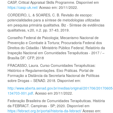
CASP, Critical Appraisal Skills Programme. Disponível em
https://casp-uk.net/
Acesso em: 20/11/2022.
CORDEIRO, L. & SOARES, C. B. Revisão de escopo:
potencialidades para a síntese de metodologias utilizadas
em pesquisa primária qualitativa. Biz - Síntese de evidências
qualitativas, v.20, n.2. pp. 37-43, 2019.
Conselho Federal de Psicologia; Mecanismo Nacional de
Prevenção e Combate à Tortura; Procuradoria Federal dos
Direitos do Cidadão / Ministério Público Federal; Relatório da
Inspeção Nacional em Comunidades Terapêuticas - 2017 / –
Brasília DF: CFP, 2018
FRACASSO, Laura. Curso Comunidades Terapêuticas:
Histórico e Regulamentações. Eixo Práticas. Portal de
Formação a Distância da Secretaria Nacional de Políticas
sobre Drogas – SENAD. 2018. Disponível em:
http://www.aberta.senad.gov.br/medias/original/201706/20170605
134703-001.pdf
. Acesso em 20/11/2022.
Federação Brasileira de Comunidades Terapêuticas. História
da FEBRACT. Campinas - SP; 2020. Disponível em
https://febract.org.br/portal/historia-da-febract/
Acesso em: