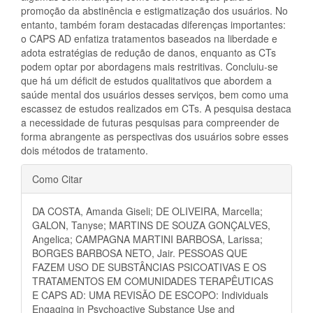
promoção da abstinência e estigmatização dos usuários. No
entanto, também foram destacadas diferenças importantes:
o CAPS AD enfatiza tratamentos baseados na liberdade e
adota estratégias de redução de danos, enquanto as CTs
podem optar por abordagens mais restritivas. Concluiu-se
que há um déficit de estudos qualitativos que abordem a
saúde mental dos usuários desses serviços, bem como uma
escassez de estudos realizados em CTs. A pesquisa destaca
a necessidade de futuras pesquisas para compreender de
forma abrangente as perspectivas dos usuários sobre esses
dois métodos de tratamento.
Detalhes
Como Citar
do
DA COSTA, Amanda Giseli; DE OLIVEIRA, Marcella;
artigo
GALON, Tanyse; MARTINS DE SOUZA GONÇALVES,
Angelica; CAMPAGNA MARTINI BARBOSA, Larissa;
BORGES BARBOSA NETO, Jair. PESSOAS QUE
FAZEM USO DE SUBSTÂNCIAS PSICOATIVAS E OS
TRATAMENTOS EM COMUNIDADES TERAPÊUTICAS
E CAPS AD: UMA REVISÃO DE ESCOPO: Individuals
Engaging in Psychoactive Substance Use and