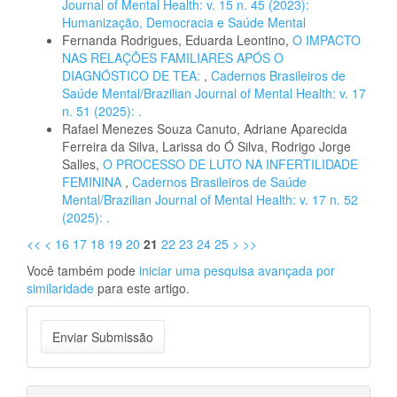
Journal of Mental Health: v. 15 n. 45 (2023):
Humanização, Democracia e Saúde Mental
Fernanda Rodrigues, Eduarda Leontino,
O IMPACTO
NAS RELAÇÕES FAMILIARES APÓS O
DIAGNÓSTICO DE TEA:
,
Cadernos Brasileiros de
Saúde Mental/Brazilian Journal of Mental Health: v. 17
n. 51 (2025): .
Rafael Menezes Souza Canuto, Adriane Aparecida
Ferreira da Silva, Larissa do Ó Silva, Rodrigo Jorge
Salles,
O PROCESSO DE LUTO NA INFERTILIDADE
FEMININA
,
Cadernos Brasileiros de Saúde
Mental/Brazilian Journal of Mental Health: v. 17 n. 52
(2025): .
<<
<
16
17
18
19
20
21
22
23
24
25
>
>>
Você também pode
iniciar uma pesquisa avançada por
similaridade
para este artigo.
Enviar
Enviar Submissão
Submissão