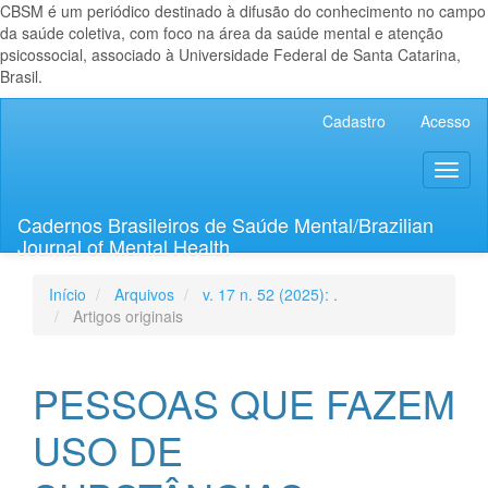
CBSM é um periódico destinado à difusão do conhecimento no campo
da saúde coletiva, com foco na área da saúde mental e atenção
psicossocial, associado à Universidade Federal de Santa Catarina,
Brasil.
Navegação
Cadastro
Acesso
Principal
Conteúdo
Toggl
principal
naviga
Barra
Lateral
Cadernos Brasileiros de Saúde Mental/Brazilian
Journal of Mental Health
Início
Arquivos
v. 17 n. 52 (2025): .
Artigos originais
PESSOAS QUE FAZEM
USO DE