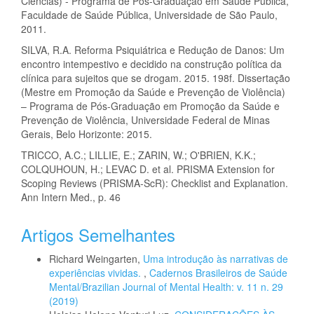
Ciências) - Programa de Pós-Graduação em Saúde Pública,
Faculdade de Saúde Pública, Universidade de São Paulo,
2011.
SILVA, R.A. Reforma Psiquiátrica e Redução de Danos: Um
encontro intempestivo e decidido na construção política da
clínica para sujeitos que se drogam. 2015. 198f. Dissertação
(Mestre em Promoção da Saúde e Prevenção de Violência)
– Programa de Pós-Graduação em Promoção da Saúde e
Prevenção de Violência, Universidade Federal de Minas
Gerais, Belo Horizonte: 2015.
TRICCO, A.C.; LILLIE, E.; ZARIN, W.; O'BRIEN, K.K.;
COLQUHOUN, H.; LEVAC D. et al. PRISMA Extension for
Scoping Reviews (PRISMA-ScR): Checklist and Explanation.
Ann Intern Med., p. 46
Artigos Semelhantes
Richard Weingarten,
Uma introdução às narrativas de
experiências vividas.
,
Cadernos Brasileiros de Saúde
Mental/Brazilian Journal of Mental Health: v. 11 n. 29
(2019)