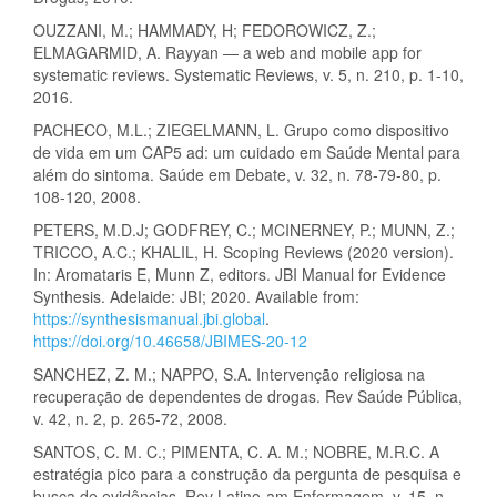
OUZZANI, M.; HAMMADY, H; FEDOROWICZ, Z.;
ELMAGARMID, A. Rayyan — a web and mobile app for
systematic reviews. Systematic Reviews, v. 5, n. 210, p. 1-10,
2016.
PACHECO, M.L.; ZIEGELMANN, L. Grupo como dispositivo
de vida em um CAP5 ad: um cuidado em Saúde Mental para
além do sintoma. Saúde em Debate, v. 32, n. 78-79-80, p.
108-120, 2008.
PETERS, M.D.J; GODFREY, C.; MCINERNEY, P.; MUNN, Z.;
TRICCO, A.C.; KHALIL, H. Scoping Reviews (2020 version).
In: Aromataris E, Munn Z, editors. JBI Manual for Evidence
Synthesis. Adelaide: JBI; 2020. Available from:
https://synthesismanual.jbi.global
.
https://doi.org/10.46658/JBIMES-20-12
SANCHEZ, Z. M.; NAPPO, S.A. Intervenção religiosa na
recuperação de dependentes de drogas. Rev Saúde Pública,
v. 42, n. 2, p. 265-72, 2008.
SANTOS, C. M. C.; PIMENTA, C. A. M.; NOBRE, M.R.C. A
estratégia pico para a construção da pergunta de pesquisa e
busca de evidências. Rev Latino-am Enfermagem, v. 15, n.