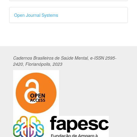
Desenvolvido
Open Journal Systems
por
Cadernos
Br
asileiros
de Saúde Mental, e-ISSN 2595-
2420, Florianópolis, 2023