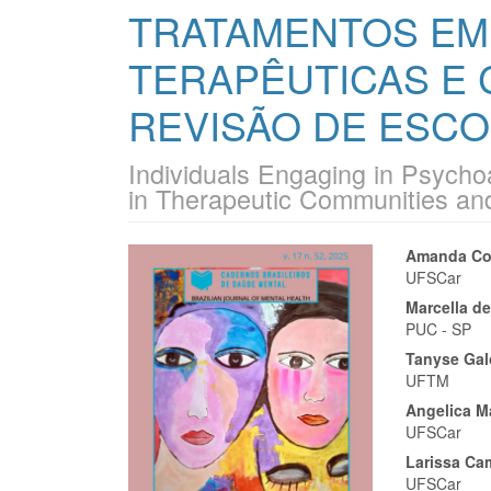
TRATAMENTOS EM
TERAPÊUTICAS E 
REVISÃO DE ESC
Individuals Engaging in Psych
in Therapeutic Communities a
Barra
Cont
Amanda Co
UFSCar
lateral
do
Marcella de
de
artigo
PUC - SP
Tanyse Ga
artigos
princi
UFTM
Angelica M
UFSCar
Larissa Ca
UFSCar