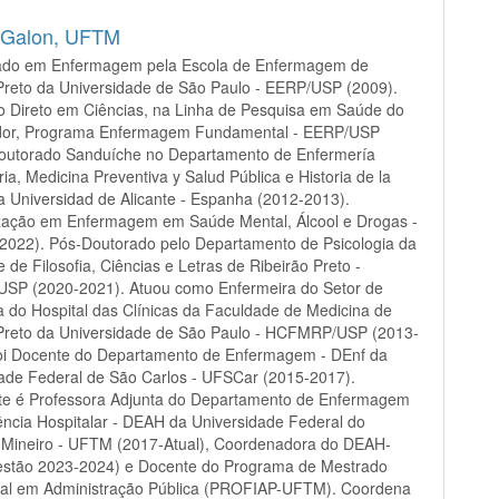
 Galon,
UFTM
ado em Enfermagem pela Escola de Enfermagem de
Preto da Universidade de São Paulo - EERP/USP (2009).
o Direto em Ciências, na Linha de Pesquisa em Saúde do
dor, Programa Enfermagem Fundamental - EERP/USP
Doutorado Sanduíche no Departamento de Enfermería
ia, Medicina Preventiva y Salud Pública e Historia de la
a Universidad de Alicante - Espanha (2012-2013).
ização em Enfermagem em Saúde Mental, Álcool e Drogas -
2022). Pós-Doutorado pelo Departamento de Psicologia da
 de Filosofia, Ciências e Letras de Ribeirão Preto -
SP (2020-2021). Atuou como Enfermeira do Setor de
ia do Hospital das Clínicas da Faculdade de Medicina de
 Preto da Universidade de São Paulo - HCFMRP/USP (2013-
foi Docente do Departamento de Enfermagem - DEnf da
ade Federal de São Carlos - UFSCar (2015-2017).
te é Professora Adjunta do Departamento de Enfermagem
ência Hospitalar - DEAH da Universidade Federal do
o Mineiro - UFTM (2017-Atual), Coordenadora do DEAH-
stão 2023-2024) e Docente do Programa de Mestrado
onal em Administração Pública (PROFIAP-UFTM). Coordena