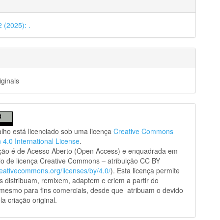
2 (2025): .
iginais
alho está licenciado sob uma licença
Creative Commons
n 4.0 International License
.
ação é de Acesso Aberto (Open Access) e enquadrada em
o de licença Creative Commons – atribuição CC BY
creativecommons.org/licenses/by/4.0/
). Esta licença permite
s distribuam, remixem, adaptem e criem a partir do
 mesmo para fins comerciais, desde que atribuam o devido
la criação original.