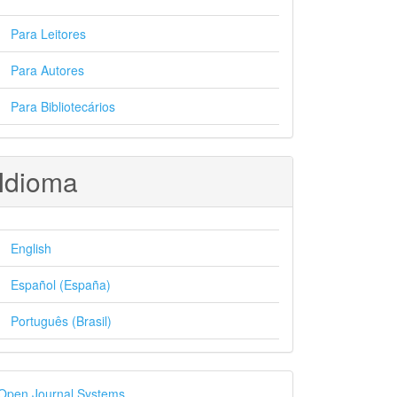
Para Leitores
Para Autores
Para Bibliotecários
Idioma
English
Español (España)
Português (Brasil)
esenvolvido
Open Journal Systems