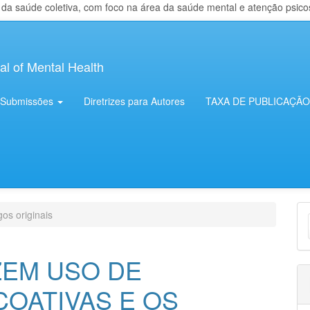
 saúde coletiva, com foco na área da saúde mental e atenção psicosso
al of Mental Health
Submissões
Diretrizes para Autores
TAXA DE PUBLICAÇÃO
E
gos originais
S
ZEM USO DE
COATIVAS E OS