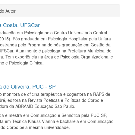
 do Autor
 Costa,
UFSCar
aduação em Psicologia pelo Centro Universitário Central
(2015). Pós graduada em Psicologia Hospitalar pela Uniara
Mestranda pelo Programa de pós graduação em Gestão da
 UFSCar. Atualmente é psicóloga na Prefeitura Municipal de
a. Tem experiência na área de Psicologia Organizacional e
ho e Psicologia Clínica.
a de Oliveira,
PUC - SP
 monitora de oficina terapêutica e cogestora na RAPS de
ré, editora na Revista Poéticas e Políticas do Corpo e
dora da ABRAMD Educação São Paulo.
da e mestra em Comunicação e Semiótica pela PUC-SP,
ista em Técnica Klauss Vianna e bacharela em Comunicação
 do Corpo pela mesma universidade.