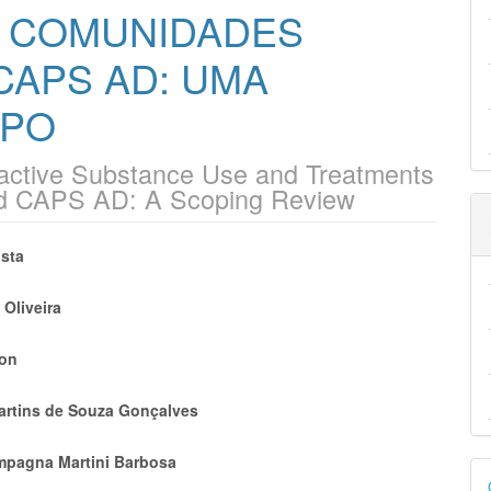
 COMUNIDADES
CAPS AD: UMA
OPO
oactive Substance Use and Treatments
nd CAPS AD: A Scoping Review
eúdo
sta
 Oliveira
lon
pal
artins de Souza Gonçalves
mpagna Martini Barbosa
D