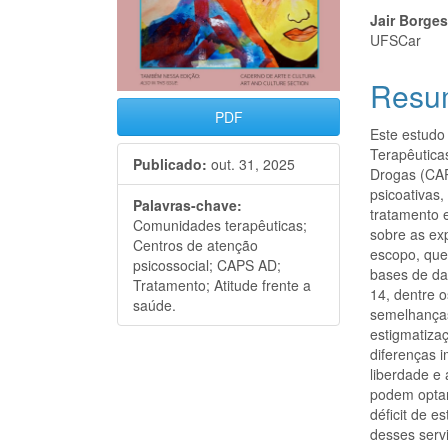
Jair Borge
UFSCar
Resu
PDF
Este estudo
Terapêutica
Publicado:
out. 31, 2025
Drogas (CAP
psicoativas
Palavras-chave:
tratamento 
Comunidades terapêuticas;
sobre as ex
Centros de atenção
escopo, que
psicossocial; CAPS AD;
bases de da
Tratamento; Atitude frente a
14, dentre 
saúde.
semelhanças
estigmatiza
diferenças 
liberdade e
podem optar
déficit de 
desses serv