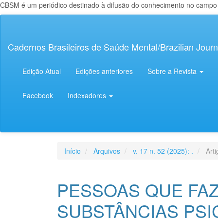
CBSM é um periódico destinado à difusão do conhecimento no campo da
Navegação
Principal
Conteúdo
Cadernos Brasileiros de Saúde Mental/Brazilian Journ
principal
Barra
Lateral
Edição Atual
Edições anteriores
Sobre a Revista
Facebook
Indexadores
Início
Arquivos
v. 17 n. 52 (2025): .
Arti
PESSOAS QUE FA
SUBSTÂNCIAS PSI