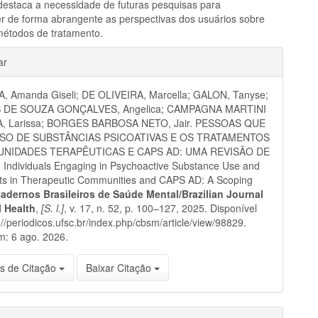
destaca a necessidade de futuras pesquisas para
 de forma abrangente as perspectivas dos usuários sobre
métodos de tratamento.
hes
ar
, Amanda Giseli; DE OLIVEIRA, Marcella; GALON, Tanyse;
 DE SOUZA GONÇALVES, Angelica; CAMPAGNA MARTINI
, Larissa; BORGES BARBOSA NETO, Jair. PESSOAS QUE
SO DE SUBSTÂNCIAS PSICOATIVAS E OS TRATAMENTOS
NIDADES TERAPÊUTICAS E CAPS AD: UMA REVISÃO DE
Individuals Engaging in Psychoactive Substance Use and
ts in Therapeutic Communities and CAPS AD: A Scoping
adernos Brasileiros de Saúde Mental/Brazilian Journal
l Health
,
[S. l.]
, v. 17, n. 52, p. 100–127, 2025. Disponível
://periodicos.ufsc.br/index.php/cbsm/article/view/98829.
m: 6 ago. 2026.
s de Citação
Baixar Citação