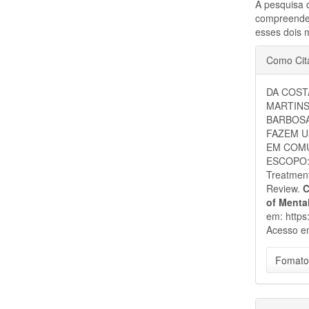
A pesquisa 
compreender
esses dois 
Detal
Como Cit
do
DA COSTA
artigo
MARTINS
BARBOSA
FAZEM U
EM COMU
ESCOPO: 
Treatmen
Review.
C
of Menta
em: https
Acesso e
Fomato