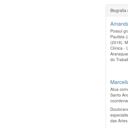
Biografia
Amanda
Possui gr
Paulista 
(2018). 
Clínica -
Araraquar
do Trabal
Marcell
Atua como
Santo And
coordena
Doutoran
especial
das Artes