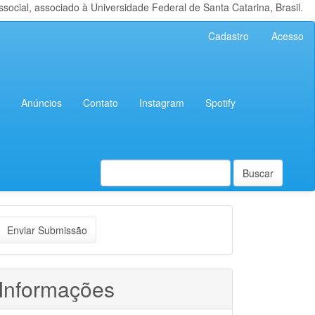
cial, associado à Universidade Federal de Santa Catarina, Brasil.
Cadastro
Acesso
Anúncios
Contato
Instagram
Spotify
Buscar
nviar
Enviar Submissão
ubmissão
Informações