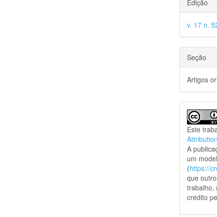
Edição
v. 17 n. 5
Seção
Artigos or
Este trab
Attributio
A public
um model
(
https://
que outro
trabalho,
crédito pe