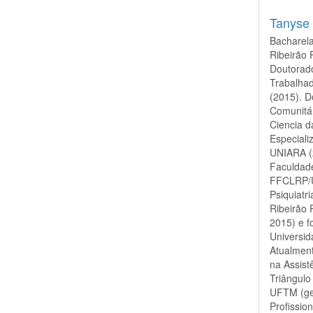
Tanyse
Bacharel
Ribeirão 
Doutorad
Trabalha
(2015). 
Comunitár
Ciencia d
Especial
UNIARA (
Faculdade
FFCLRP/U
Psiquiatr
Ribeirão
2015) e 
Universid
Atualmen
na Assist
Triângul
UFTM (ge
Profissi