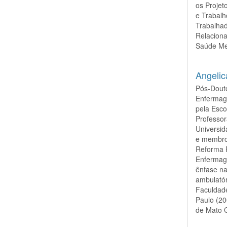
os Proje
e Trabal
Trabalhad
Relaciona
Saúde Me
Angelic
Pós-Dout
Enfermag
pela Esc
Professo
Universi
e membro
Reforma P
Enfermage
ênfase na
ambulatór
Faculdade
Paulo (20
de Mato G