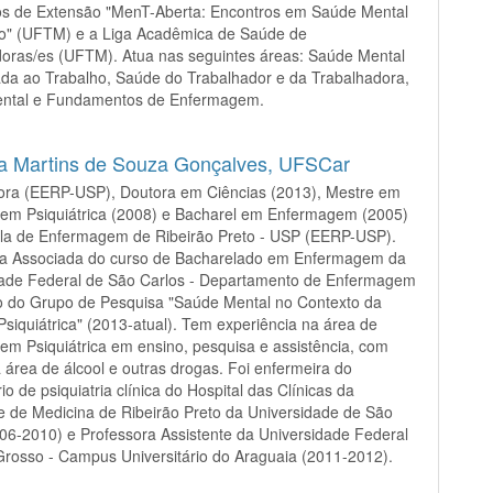
tos de Extensão "MenT-Aberta: Encontros em Saúde Mental
ho" (UFTM) e a Liga Acadêmica de Saúde de
oras/es (UFTM). Atua nas seguintes áreas: Saúde Mental
da ao Trabalho, Saúde do Trabalhador e da Trabalhadora,
ntal e Fundamentos de Enfermagem.
a Martins de Souza Gonçalves,
UFSCar
ora (EERP-USP), Doutora em Ciências (2013), Mestre em
em Psiquiátrica (2008) e Bacharel em Enfermagem (2005)
ola de Enfermagem de Ribeirão Preto - USP (EERP-USP).
ra Associada do curso de Bacharelado em Enfermagem da
dade Federal de São Carlos - Departamento de Enfermagem
 do Grupo de Pesquisa "Saúde Mental no Contexto da
siquiátrica" (2013-atual). Tem experiência na área de
m Psiquiátrica em ensino, pesquisa e assistência, com
 área de álcool e outras drogas. Foi enfermeira do
io de psiquiatria clínica do Hospital das Clínicas da
 de Medicina de Ribeirão Preto da Universidade de São
06-2010) e Professora Assistente da Universidade Federal
rosso - Campus Universitário do Araguaia (2011-2012).