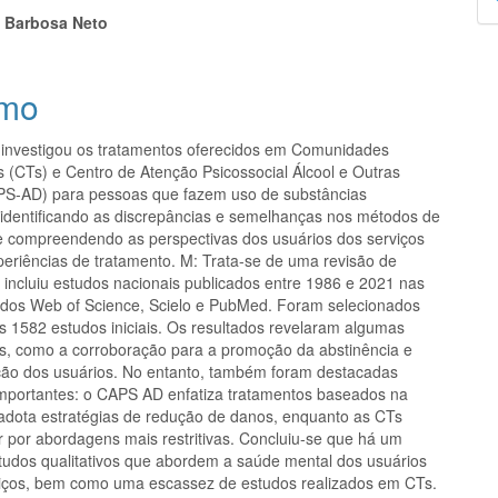
p
s Barbosa Neto
mo
 investigou os tratamentos oferecidos em Comunidades
s (CTs) e Centro de Atenção Psicossocial Álcool e Outras
S-AD) para pessoas que fazem uso de substâncias
, identificando as discrepâncias e semelhanças nos métodos de
e compreendendo as perspectivas dos usuários dos serviços
periências de tratamento. M: Trata-se de uma revisão de
 incluiu estudos nacionais publicados entre 1986 e 2021 nas
dos Web of Science, Scielo e PubMed. Foram selecionados
os 1582 estudos iniciais. Os resultados revelaram algumas
, como a corroboração para a promoção da abstinência e
ção dos usuários. No entanto, também foram destacadas
importantes: o CAPS AD enfatiza tratamentos baseados na
 adota estratégias de redução de danos, enquanto as CTs
 por abordagens mais restritivas. Concluiu-se que há um
estudos qualitativos que abordem a saúde mental dos usuários
iços, bem como uma escassez de estudos realizados em CTs.