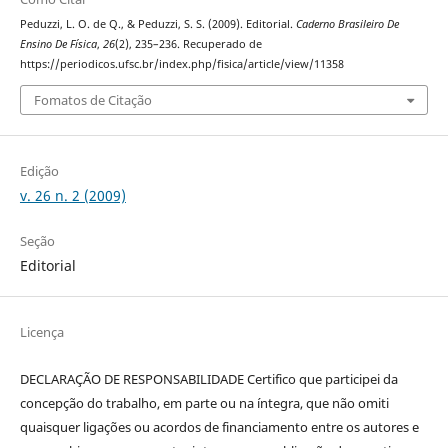
Peduzzi, L. O. de Q., & Peduzzi, S. S. (2009). Editorial.
Caderno Brasileiro De
Ensino De Física
,
26
(2), 235–236. Recuperado de
https://periodicos.ufsc.br/index.php/fisica/article/view/11358
Fomatos de Citação
Edição
v. 26 n. 2 (2009)
Seção
Editorial
Licença
DECLARAÇÃO DE RESPONSABILIDADE Certifico que participei da
concepção do trabalho, em parte ou na íntegra, que não omiti
quaisquer ligações ou acordos de financiamento entre os autores e