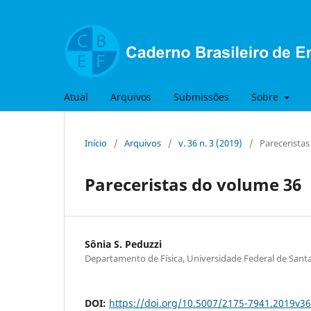
Atual
Arquivos
Submissões
Sobre
Início
/
Arquivos
/
v. 36 n. 3 (2019)
/
Parecerista
Pareceristas do volume 36
Sônia S. Peduzzi
Departamento de Física, Universidade Federal de Santa
DOI:
https://doi.org/10.5007/2175-7941.2019v3