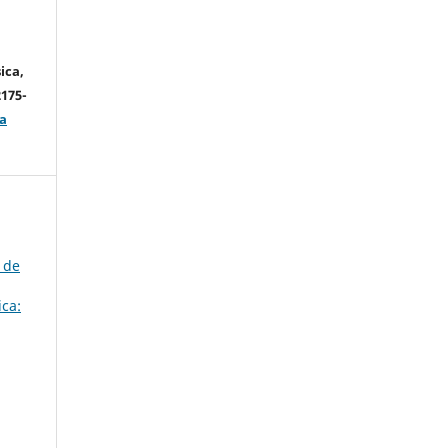
ica,
2175-
a
 de
ica: