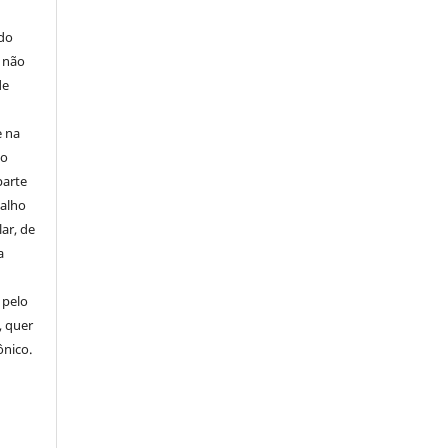
E
 do
e não
de
e na
 o
parte
balho
ar, de
a
 pelo
, quer
ônico.