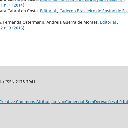
31 n. 1 (2014)
nara Cabral da Costa,
Editorial
,
Caderno Brasileiro de Ensino de Fís
ta, Fernanda Ostermann, Andreia Guerra de Moraes,
Editorial
,
32 n. 3 (2015)
sil. eISSN 2175-7941
Creative Commons Atribuição-NãoComercial-SemDerivações 4.0 Int