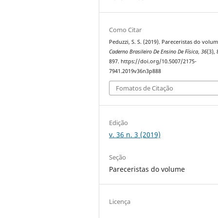
Como Citar
Peduzzi, S. S. (2019). Pareceristas do volum
Caderno Brasileiro De Ensino De Física
,
36
(3),
897. https://doi.org/10.5007/2175-
7941.2019v36n3p888
Fomatos de Citação
Edição
v. 36 n. 3 (2019)
Seção
Pareceristas do volume
Licença