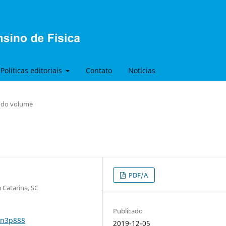
Políticas editoriais
Contato
Notícias
s do volume
PDF/A
 Catarina, SC
Publicado
6n3p888
2019-12-05