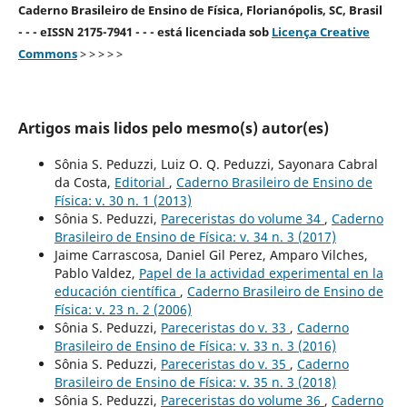
Caderno Brasileiro de Ensino de Física, Florianópolis, SC, Brasil
- - - eISSN 2175-7941 - - - está licenciada sob
Licença Creative
Commons
> > > > >
Artigos mais lidos pelo mesmo(s) autor(es)
Sônia S. Peduzzi, Luiz O. Q. Peduzzi, Sayonara Cabral
da Costa,
Editorial
,
Caderno Brasileiro de Ensino de
Física: v. 30 n. 1 (2013)
Sônia S. Peduzzi,
Pareceristas do volume 34
,
Caderno
Brasileiro de Ensino de Física: v. 34 n. 3 (2017)
Jaime Carrascosa, Daniel Gil Perez, Amparo Vilches,
Pablo Valdez,
Papel de la actividad experimental en la
educación científica
,
Caderno Brasileiro de Ensino de
Física: v. 23 n. 2 (2006)
Sônia S. Peduzzi,
Pareceristas do v. 33
,
Caderno
Brasileiro de Ensino de Física: v. 33 n. 3 (2016)
Sônia S. Peduzzi,
Pareceristas do v. 35
,
Caderno
Brasileiro de Ensino de Física: v. 35 n. 3 (2018)
Sônia S. Peduzzi,
Pareceristas do volume 36
,
Caderno