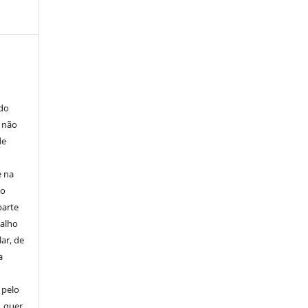
E
 do
e não
de
e na
 o
parte
balho
ar, de
a
 pelo
, quer