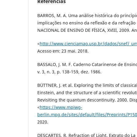
Referências
BARROS, M. A. Uma análise histórica do princípi
implicações no ensino da reflexão e da refração
NACIONAL DE ENSINO DE FÍSICA, XVIII, 2009. Ana
<
http://www.cienciamao.usp.br/dados/snef/_uma
Acesso em: 23 mai. 2018.
BASSALO, J. M. F. Caderno Catarinense de Ensino 
v. 3, n. 3, p. 138-159, dez. 1986.
BÜTTNER, J. et al. Exploring the limits of classica
Einstein, and the structure of a scientific revolut
Revisiting the quantum descontinuity. 2000. Dis
<
https://www.mpiwg-
berlin.mpg.de/sites/default/files/Preprints/P15
2020.
DESCARTES, R. Refraction of Light. Extrato do L