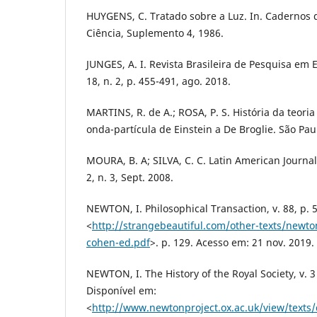
HUYGENS, C. Tratado sobre a Luz. In. Cadernos de
Ciência, Suplemento 4, 1986.
JUNGES, A. I. Revista Brasileira de Pesquisa em 
18, n. 2, p. 455-491, ago. 2018.
MARTINS, R. de A.; ROSA, P. S. História da teori
onda-partícula de Einstein a De Broglie. São Paul
MOURA, B. A; SILVA, C. C. Latin American Journal
2, n. 3, Sept. 2008.
NEWTON, I. Philosophical Transaction, v. 88, p. 
<
http://strangebeautiful.com/other-texts/newton
cohen-ed.pdf
>. p. 129. Acesso em: 21 nov. 2019.
NEWTON, I. The History of the Royal Society, v. 3
Disponível em:
<
http://www.newtonproject.ox.ac.uk/view/texts