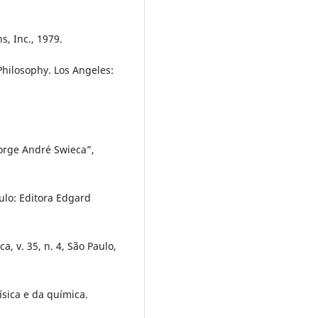
, Inc., 1979.
Philosophy. Los Angeles:
orge André Swieca”,
ulo: Editora Edgard
a, v. 35, n. 4, São Paulo,
ísica e da química.