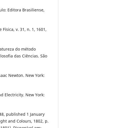
o: Editora Brasiliense,
Física, v. 31, n. 1, 1601,
 natureza do método
Filosofia das Ciências. São
Isaac Newton. New York:
d Electricity. New York:
-48, published 1 January
ight and Colours, 1802, p.
1801). Disponível em: