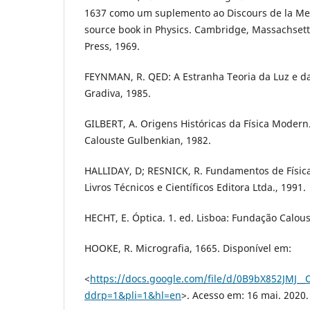
1637 como um suplemento ao Discours de la Met
source book in Physics. Cambridge, Massachsett
Press, 1969.
FEYNMAN, R. QED: A Estranha Teoria da Luz e da
Gradiva, 1985.
GILBERT, A. Origens Históricas da Física Modern
Calouste Gulbenkian, 1982.
HALLIDAY, D; RESNICK, R. Fundamentos de Física. 
Livros Técnicos e Científicos Editora Ltda., 1991.
HECHT, E. Óptica. 1. ed. Lisboa: Fundação Calou
HOOKE, R. Micrografia, 1665. Disponível em:
<
https://docs.google.com/file/d/0B9bX852J
ddrp=1&pli=1&hl=en
>. Acesso em: 16 mai. 2020.