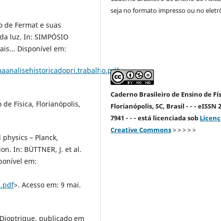
seja no formato impresso ou no eletr
o de Fermat e suas
 da luz. In: SIMPÓSIO
is... Disponível em:
analisehistoricadopri.trabalho.pdf
>.
Caderno Brasileiro de Ensino de Fís
de Física, Florianópolis,
Florianópolis, SC, Brasil - - - eISSN 
7941 - - - está licenciada sob
Licenç
Creative Commons
> > > > >
l physics – Planck,
ion. In: BÜTTNER, J. et al.
ponível em:
0.pdf
>. Acesso em: 9 mai.
a Dioptrique, publicado em