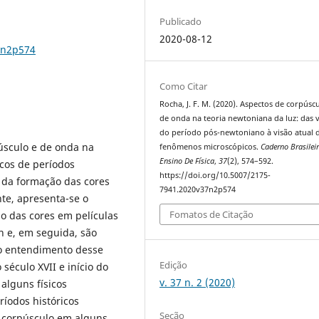
Publicado
2020-08-12
7n2p574
Como Citar
Rocha, J. F. M. (2020). Aspectos de corpúsc
de onda na teoria newtoniana da luz: das 
do período pós-newtoniano à visão atual 
púsculo e de onda na
fenômenos microscópicos.
Caderno Brasilei
Ensino De Física
,
37
(2), 574–592.
icos de períodos
https://doi.org/10.5007/2175-
 da formação das cores
7941.2020v37n2p574
te, apresenta-se o
Fomatos de Citação
no das cores em películas
n e, em seguida, são
 o entendimento desse
Edição
éculo XVII e início do
v. 37 n. 2 (2020)
alguns físicos
ríodos históricos
Seção
e corpúsculo em alguns