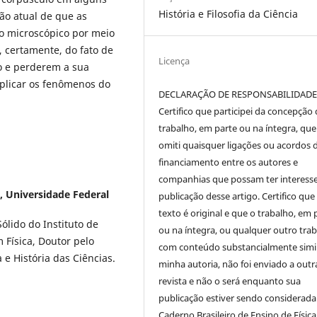
História e Filosofia da Ciência
são atual de que as
o microscópico por meio
, certamente, do fato de
Licença
o e perderem a sua
xplicar os fenômenos do
DECLARAÇÃO DE RESPONSABILIDAD
Certifico que participei da concepção
trabalho, em parte ou na íntegra, qu
omiti quaisquer ligações ou acordos 
financiamento entre os autores e
companhias que possam ter interess
a, Universidade Federal
publicação desse artigo. Certifico que
texto é original e que o trabalho, em 
ólido do Instituto de
ou na íntegra, ou qualquer outro tra
 Física, Doutor pelo
com conteúdo substancialmente simil
e História das Ciências.
minha autoria, não foi enviado a outr
revista e não o será enquanto sua
publicação estiver sendo considerada
Caderno Brasileiro de Ensino de Física