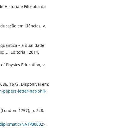
 História e Filosofia da
Educação em Ciências, v.
a quântica – a dualidade
o: LF Editorial, 2014.
 of Physics Education, v.
5086, 1672. Disponível em:
-papers-letter-nat-phil-
 (London: 1757), p. 248.
/diplomatic/NATP00002
>.