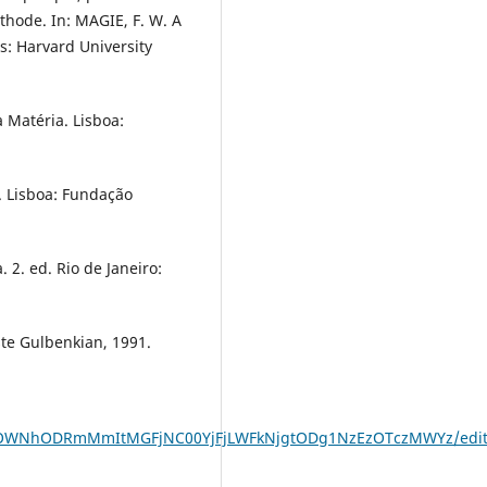
hode. In: MAGIE, F. W. A
s: Harvard University
 Matéria. Lisboa:
. Lisboa: Fundação
2. ed. Rio de Janeiro:
ste Gulbenkian, 1991.
MJ__OWNhODRmMmItMGFjNC00YjFjLWFkNjgtODg1NzEzOTczMWYz/edi