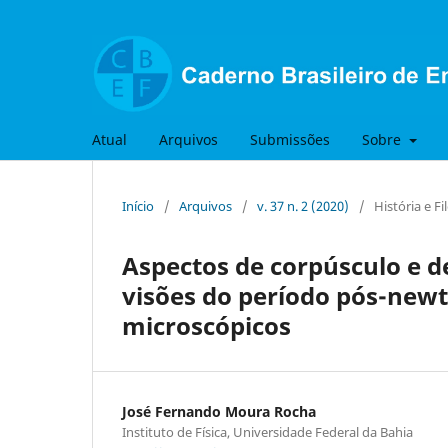
Atual
Arquivos
Submissões
Sobre
Início
/
Arquivos
/
v. 37 n. 2 (2020)
/
História e Fi
Aspectos de corpúsculo e d
visões do período pós-new
microscópicos
José Fernando Moura Rocha
Instituto de Física, Universidade Federal da Bahia