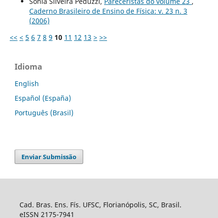
Sônia Silveira Peduzzi,
Pareceristas do volume 23
,
Caderno Brasileiro de Ensino de Física: v. 23 n. 3
(2006)
<<
<
5
6
7
8
9
10
11
12
13
>
>>
Idioma
English
Español (España)
Português (Brasil)
Enviar Submissão
Cad. Bras. Ens. Fís. UFSC, Florianópolis, SC, Brasil.
eISSN 2175-7941