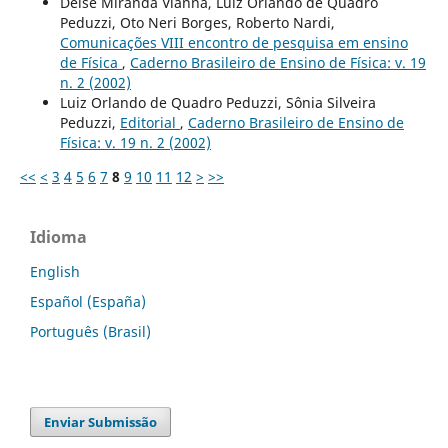
Deise Miranda Vianna, Luiz Orlando de Quadro
Peduzzi, Oto Neri Borges, Roberto Nardi,
Comunicações VIII encontro de pesquisa em ensino
de Física
,
Caderno Brasileiro de Ensino de Física: v. 19
n. 2 (2002)
Luiz Orlando de Quadro Peduzzi, Sônia Silveira
Peduzzi,
Editorial
,
Caderno Brasileiro de Ensino de
Física: v. 19 n. 2 (2002)
<<
<
3
4
5
6
7
8
9
10
11
12
>
>>
Idioma
English
Español (España)
Português (Brasil)
Enviar Submissão